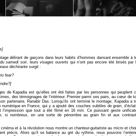
s]
ontage délirant de garçons dans leurs habits d’hommes dansant ensemble à l
 du samedi soir
, leurs visages ouverts qui n’ont pas encore été brisés par 
rase déchirante surgit :
to fear?
indre?]
s de Kapadia est qu’elles ont été faites par les personnes qui peuplent 
times, des témoignages de l’intérieur. Premier parmi ses pairs, au cœur de t
son partenaire, Ranabir Das. Lorsqu’ils ont terminé le montage, Kapadia a t
 numérique en France, qui y a ajouté des couches subtiles de grain, d’éclat
t l’impression que tout a été filmé en 16 mm. Ce puissant geste unificat
e, si nombreux, en une sorte de pénombre au grain fin et aux contras
cinéma et à la révolution nous montre un chanteur-guitariste au micro et choi
t précis. Alors qu’il se balance au gré du rythme, nous pouvons l’enten