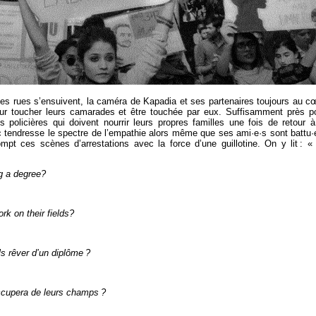
les rues s’ensuivent, la caméra de Kapadia et ses partenaires toujours au c
ur toucher leurs camarades et être touchée par eux. Suffisamment près p
s policières qui doivent nourrir leurs propres familles une fois de retour à
c tendresse le spectre de l’empathie alors même que ses ami·e·s sont battu·
rrompt ces scènes d’arrestations avec la force d’une guillotine. On y lit : «
g a degree?
rk on their fields?
ls rêver d’un diplôme
?
ccupera de leurs champs
?