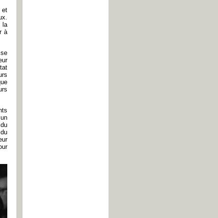
 et
ux.
 la
r à
 se
eur
tat
urs
que
urs
nts
 un
 du
 du
eur
our