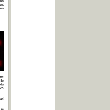
 un
ent
 un
rre
lle
 du
mes
but
 le