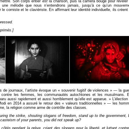
mettre. Son corps entier
est
la chanson, puis la caméra bouge pour révéler
par une mélodie que nous n’entendrons jamais, jusqu’à ce qu’un mouvem
le corniste et le claviériste. En affirmant leur identité individuelle, ils créent
pressed.
pprimés.]
de journaux, l’artiste évoque un « souvenir fugitif de violences » — la gue
t contre les femmes, les communautés autochtones et les musulmans. E
aru aussi rapidement et aussi horriblement qu’elle est apparue. » L’élection
Modi en 2014 a assuré le retour des « valeurs traditionnelles » — les hom
me, la religion comme arme de contrôle des classes.
ing the strike, shouting slogans of freedom, stand up to the government, 
 casteism of your parents, you did not speak up?
ôtés pendant la grève, criant des slogans pour la liberté, et luttant contre