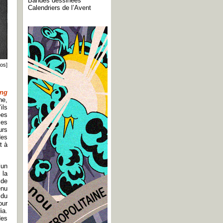
Bandes dessinées
Calendriers de l’Avent
aos]
ing
ne,
ils
ées
les
urs
des
t à
’un
 la
 de
enu
 du
our
ia.
des