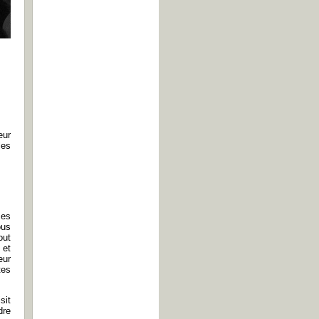
eur
les
ces
ous
out
 et
eur
tes
sit
dre