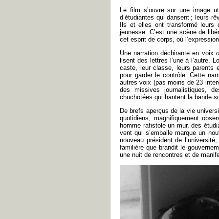
Le film s’ouvre sur une image ut
d’étudiantes qui dansent ; leurs rê
Ils et elles ont transformé leur
jeunesse. C’est une scène de libé
cet esprit de corps, où l’expression
Une narration déchirante en voix
o
lisent des lettres l’une à l’autre.
caste, leur classe, leurs parents
pour garder le contrôle. Cette nar
autres voix (pas moins de 23 inte
des missives journalistiques, d
chuchotées qui hantent la bande s
De brefs aperçus de la vie univers
quotidiens, magnifiquement obser
homme rafistole un mur, des étudia
vent qui s’emballe marque un nouve
nouveau président de l’université,
familière que brandit le gouverne
une nuit de rencontres et de manif