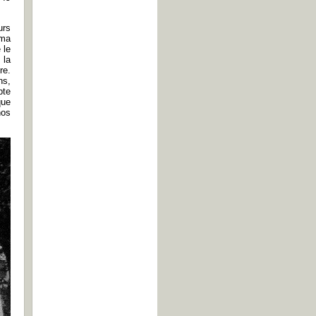
urs
éma
 le
 la
re.
ns,
pte
que
nos