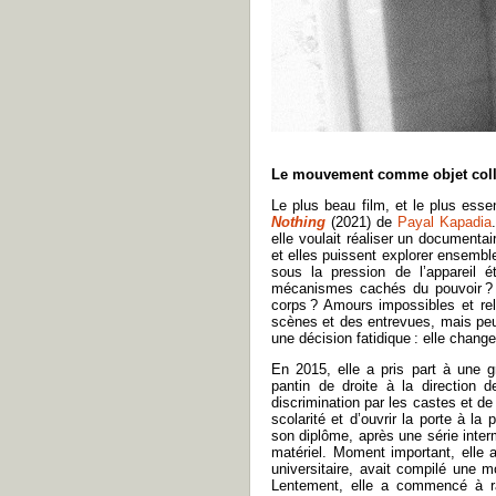
Le mouvement comme objet colle
Le plus beau film, et le plus esse
Nothing
(2021)
de
Payal Kapadia
elle voulait réaliser un documentai
et elles puissent explorer ensemb
sous la pression de l’appareil é
mécanismes cachés du pouvoir ? D
corps
? Amours impossibles et rel
scènes et des entrevues, mais peu 
une décision fatidique
: elle change
En 2015, elle a pris part à une g
pantin de droite à la direction d
discrimination par les castes et d
scolarité et d’ouvrir la porte à l
son diplôme, après une série inter
matériel. Moment important, elle 
universitaire, avait compilé une mo
Lentement, elle a commencé à r