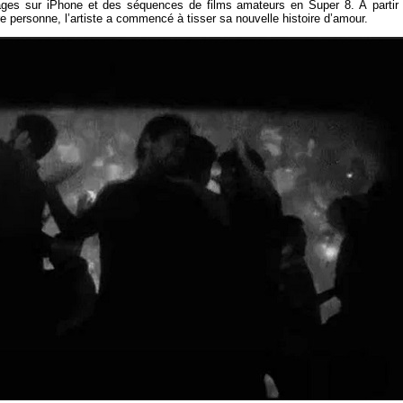
gnages sur iPhone et des séquences de films amateurs en Super 8. À partir
re personne, l’artiste a commencé à tisser sa nouvelle histoire d’amour.