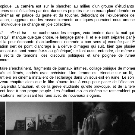
opique. La caméra est sur le plancher, au milieu d’un groupe d’étudiants
veries sont éclairées par des danseurs projetés sur un écran placé derrière e
s cinémas en palace du geste et du toucher, débordant de l’exubérance de
ration, suggérant que les rassemblements artistiques pourraient nous amene
 individuelle se change en joie collective.
ff
—
elle
et
lui
— se cache sous les images, voix tendres dans la nuit qui
 Lorsqu’il manque quelque chose, le langage parle. Il et elle sont séparés par l
 et la peur écrasante (habituellement nommée « bon sens ») exercée par l’É
ration sert de point d’ancrage à la dérive d’images qui suit, bien que plusie
rvenant·e·s sont nommé·e·s au générique) se font aussi entendre, de même 
es récits de témoins, des discours politiques et une poignée de rume
onore.
itaire s’enchaînent, fragments de journaux intimes, collage onirique de mome
vés et filmés, cadrés avec précision. Une femme est étendue sur un lit,
nt·e·s en cinéma installent de l’éclairage dans un sous-sol en ruine. Le son
au chapitre alors que le film s’ouvre tout à coup pour parler de l’élection
 Gajendra Chauhan, et de la grève étudiante qu’elle provoque, et de la terr
ment face à son propre peuple. Les étudiant·e·s en cinéma se rassemblent p
estations, remplissant les rues avec de nouveaux slogans.