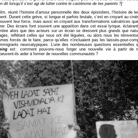
 dit lorsqu’il s’est agi de lutter contre le castéisme de tes parents
?]
lm, réunit l’histoire d’amour personnelle des deux épistoliers, l’histoire de le
ment. Durant cette grève, si longue et parfois brutale, c’est en croyant au cin
rouvent leur force, mais aussi en croyant aux transformations salvatrices que
r. Des écrans font souvent une apparition dans cet essai lyrique, éclairant
ombre alors que des acteurs sur un écran se dressent plus grands que natu
ges, reflétant celles qui nous ont été léguées, ou alors nous les réinvento
s forcés de le faire, parce qu’elles n’incluaient pas les laissés-pour-com
 immigrants neuroatypiques. L’une des nombreuses questions essentielles 
hing
est : comment pouvons-nous forger une nouvelle vie à partir de 
peuvent-ils aider à former de nouvelles communautés ?