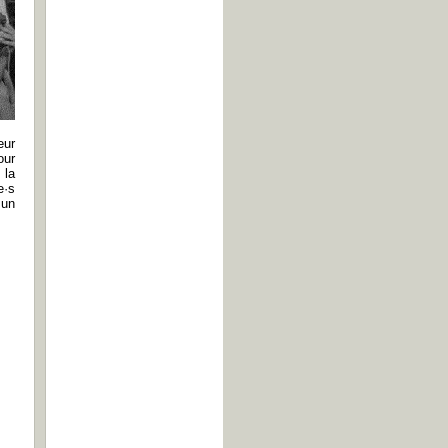
œur
our
 la
e·s
 un