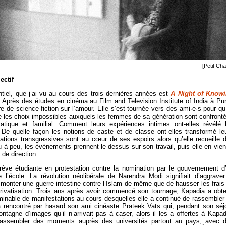
[Petit Ch
ctif
ntiel, que j’ai vu au cours des trois dernières années est
A Night of Know
. Après des études en cinéma au Film and Television Institute of India à Pu
re de science-fiction sur l’amour. Elle s’est tournée vers des ami·e·s pour qu’
le les choix impossibles auxquels les femmes de sa génération sont confront
tatique et familial. Comment leurs expériences intimes ont-elles révélé 
e quelle façon les notions de caste et de classe ont-elles transformé le
ations transgressives sont au cœur de ses espoirs alors qu’elle recueille 
à peu, les événements prennent le dessus sur son travail, puis elle en vien
 de direction.
rève étudiante en protestation contre la nomination par le gouvernement d
e l’école. La révolution néolibérale de Narendra Modi signifiait d’aggraver
e monter une guerre intestine contre l’Islam de même que de hausser les frais
a privatisation. Trois ans après avoir commencé son tournage, Kapadia a obt
minable de manifestations au cours desquelles elle a continué de rassembler
a rencontré par hasard son ami cinéaste Prateek Vats qui, pendant son séj
ntagne d’images qu’il n’arrivait pas à caser, alors il les a offertes à Kapad
assembler des moments auprès des universités partout au pays, avec 