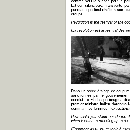
comme seul le silence peut le per
batteur silencieux, transporté 
panoramique final révèle à son tour 
groupe.
Revolution is the festival of the op
[La révolution est le festival des o
Dans un sobre étalage de coupures 
sanctionnée par le gouvernemen
conclut : « Et chaque image a disp
premier ministre indien Narendra 
dominant les femmes, l’extractivis
How could you stand beside me dur
when it came to standing up to the
[
Comment as-tu pu te tenir à mes c