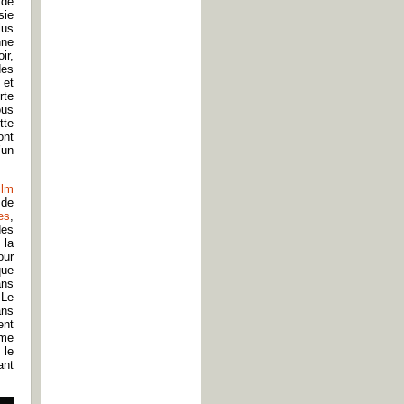
 de
sie
lus
nne
ir,
des
 et
rte
ous
tte
ont
’un
ilm
 de
es
,
des
 la
our
que
ans
 Le
ans
ent
 me
 le
ant