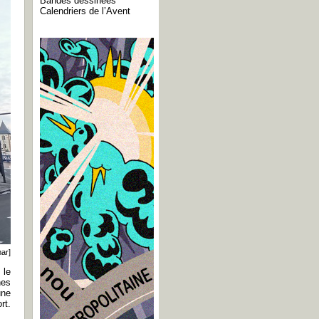
Bandes dessinées
Calendriers de l’Avent
ar]
 le
hes
une
rt.