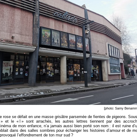
[photo: Samy Benamm
 le rose se défait en une masse grisâtre parsemée de fientes de pigeons. Sous
» et le «
l
» sont arrachés, les autres lettres tiennent par des accroc
 cinéma de mon enfance, n’a jamais aussi bien porté son nom : il est ruine d’
mblait dans des salles sombres pour échanger les histoires d’amour et de mo
a provoqué l’effondrement de ton mur sud
?