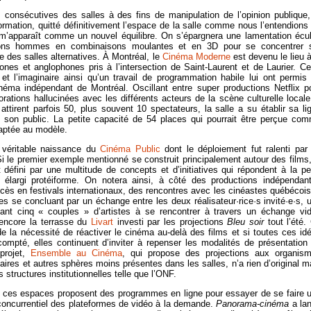
consécutives des salles à des fins de manipulation de l’opinion publique,
ormation, quitté définitivement l’espace de la salle comme nous l’entendions
i m’apparaît comme un nouvel équilibre. On s’épargnera une lamentation écu
bons hommes en combinaisons moulantes et en 3D pour se concentrer 
e des salles alternatives. À Montréal, le
Cinéma Moderne
est devenu le lieu à
s et anglophones pris à l’intersection de Saint-Laurent et de Laurier. Ce
 et l’imaginaire ainsi qu’un travail de programmation habile lui ont permis
cinéma indépendant de Montréal. Oscillant entre super productions Netflix p
aborations hallucinées avec les différents acteurs de la scène culturelle locale
 attirent parfois 50, plus souvent 10 spectateurs, la salle a su établir sa li
et son public. La petite capacité de 54 places qui pourrait être perçue co
daptée au modèle.
 véritable naissance du
Cinéma Public
dont le déploiement fut ralenti par
 Si le premier exemple mentionné se construit principalement autour des films,
défini par une multitude de concepts et d’initiatives qui répondent à la pe
a élargi protéiforme. On notera ainsi, à côté des productions indépendan
ès en festivals internationaux, des rencontres avec les cinéastes québécois
 se concluant par un échange entre les deux réalisateur·rice·s invité·e·s, 
nt cinq « couples » d’artistes à se rencontrer à travers un échange vi
 encore la terrasse du
Livart
investi par les projections
Bleu soir
tout l’été.
la nécessité de réactiver le cinéma au-delà des films et si toutes ces id
ompté, elles continuent d’inviter à repenser les modalités de présentation
 projet,
Ensemble au Cinéma
, qui propose des projections aux organis
res et autres sphères moins présentes dans les salles, n’a rien d’original m
tructures institutionnelles telle que l’ONF.
us ces espaces proposent des programmes en ligne pour essayer de se faire 
 concurrentiel des plateformes de vidéo à la demande.
Panorama-cinéma
a la