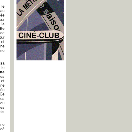
 le
 au
lée
sur
 la
tte
 de
our
 et
gne
mme
 sa
 le
rte
tes
 et
une
déo
 Ce
ées
 du
mes
ais
une
ncé