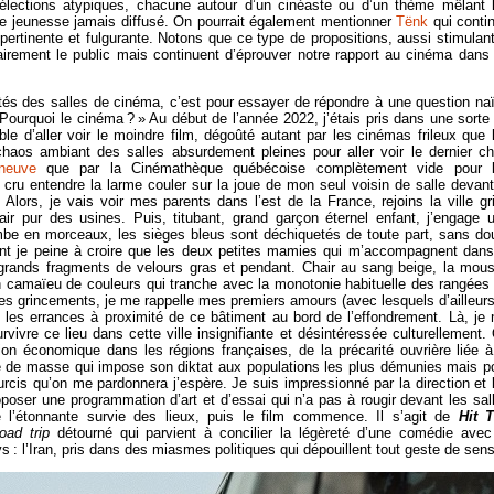
lections atypiques, chacune autour d’un cinéaste ou d’un thème mêlant 
de jeunesse jamais diffusé. On pourrait également mentionner
Tënk
qui conti
pertinente et fulgurante. Notons que ce type de propositions, aussi stimulan
sairement le public mais continuent d’éprouver notre rapport au cinéma dans
vités des salles de cinéma, c’est pour essayer de répondre à une question na
 Pourquoi le cinéma ? » Au début de l’année 2022, j’étais pris dans une sorte
le d’aller voir le moindre film, dégoûté autant par les cinémas frileux que 
chaos ambiant des salles absurdement pleines pour aller voir le dernier ch
eneuve
que par la Cinémathèque québécoise complètement vide pour 
cru entendre la larme couler sur la joue de mon seul voisin de salle devant
. Alors, je vais voir mes parents dans l’est de la France, rejoins la ville gr
’air pur des usines. Puis, titubant, grand garçon éternel enfant, j’engage 
tombe en morceaux, les sièges bleus sont déchiquetés de toute part, sans do
nt je peine à croire que les deux petites mamies qui m’accompagnent dans
 grands fragments de velours gras et pendant. Chair au sang beige, la mou
 camaïeu de couleurs qui tranche avec la monotonie habituelle des rangées
des grincements, je me rappelle mes premiers amours (avec lesquels d’ailleurs
t les errances à proximité de ce bâtiment au bord de l’effondrement. Là, je
vre ce lieu dans cette ville insignifiante et désintéressée culturellement.
ion économique dans les régions françaises, de la précarité ouvrière liée à
ure de masse qui impose son diktat aux populations les plus démunies mais p
urcis qu’on me pardonnera j’espère. Je suis impressionné par la direction et 
oposer une programmation d’art et d’essai qui n’a pas à rougir devant les sal
 l’étonnante survie des lieux, puis le film commence. Il s’agit de
Hit 
road trip
détourné qui parvient à concilier la légèreté d’une comédie avec
s : l’Iran, pris dans des miasmes politiques qui dépouillent tout geste de sens