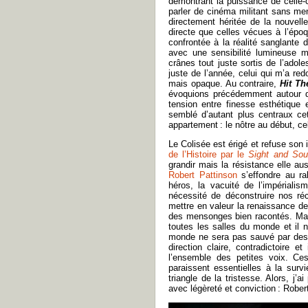
démontrant la puissance de celle-c
parler de cinéma militant sans me
directement héritée de la nouvel
directe que celles vécues à l’époq
confrontée à la réalité sanglante
avec une sensibilité lumineuse m
crânes tout juste sortis de l’adol
juste de l’année, celui qui m’a red
mais opaque. Au contraire,
Hit T
évoquions précédemment autour de
tension entre finesse esthétique 
semblé d’autant plus centraux ce
appartement : le nôtre au début, ce
Le Colisée est érigé et refuse son 
de l’Histoire par le
Sight and So
grandir mais la résistance elle au
Robert Pattinson
s’effondre au ra
héros, la vacuité de l’impériali
nécessité de déconstruire nos ré
mettre en valeur la renaissance d
des mensonges bien racontés. Mat
toutes les salles du monde et il n
monde ne sera pas sauvé par des in
direction claire, contradictoire e
l’ensemble des petites voix. Ce
paraissent essentielles à la sur
triangle de la tristesse. Alors, j’
avec légèreté et conviction : Rober