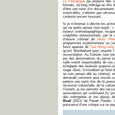
Le Panoptique
qui propose des sé
formats, du long métrage au film 
d’être une mine d’or documentaire 
soient-elles, n’attirent pas néces
contexte encore mouvant.
Si je m’évertue à décrire les acti
qui ne quitte jamais mon esprit : «
torpeur cinématographique, incapab
cinéphiles obsessionnels, par le 
d’œuvre colonial de
Denis Vill
programmes expérimentaux où j’ai 
force apaisée de
Tsaï Ming-Liang
qu’est Montbéliard pour respirer l
réconciliation. Au Colisée, tout 
par des abominations du passé ta
salle soient responsables de ces
échappée des fauteuils propose un
rouge. Alors, m’installant au fond 
ne suis jamais allé au cinéma), e
demande comment peut encore survi
parlera une autre fois de la press
récession industrielle, de la cult
l’instant, je me permets des racco
associations qui continuent d’y pr
des métropoles et me réjouis de
Road
(2021)
de Panah Panahi,
puissance d’une critique sur un pay