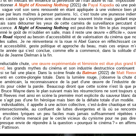
i et en mettant en évidence la perversité de l’Iran adoré et haï. Impossible
ntionner
A Night of Knowing Nothing
(2021) de
Payal Kapadia
où une poé
le vague voit son sens renouvelé en étant appliquée à une violence bien p
ue par leurs maîtres à penser parisiens. Ici, c’est toute une jeunesse indie
 des castes qui s’exprime avec une douceur souvent triste mais gardant espo
ais sans détourner les yeux de cette caméra de surveillance percutant 
escence.
A Night of Knowing Nothing
est peut-être le film le plus inspirant
onné le goût de m’oublier en salle, mais il reste une œuvre « difficile », ouve
he Road
répond au besoin d’accessibilité et de valorisation du cinéma que n
s salles. Je ne réinventerai ni la roue ni Abel Gance en réfléchissant ce
et accessibilité, geste politique et approche du beau, mais ces enjeux m’
tte année qui s’est conclue, comme elle a commencé, dans la solitude d
lui de Jeanne Dielman à la fin.
inéluctable chute,
une œuvre expérimentale et féministe est élue plus grand f
und
, les grands mythes du cinéma et son industrie destructrice continuent
ssi se fait une place. Dans la scène finale du
Batman
(2022) de
Matt Reev
lenti en contre-plongée totale. Dans la lumière rouge, j’observe la chute 
sme américain, la reconnaissance de la part d’une œuvre de l’industrie de
cits pour céder la parole. Beaucoup diront que cette scène n’est là que p
e Bruce Wayne dans le plan suivant mais les résurrections ne sont toujours 
t Reeves met ainsi en scène la première mort explicite du sauveur blanc d
e s’agit pas d’une fin héroïque mais bien de la défaite totale d’un modèle.
dividualités, il appelle à une action collective, c’est-à-dire chaotique et s
t intersectionnelle, au confluent de luttes divergentes et là où se rencontr
s envolées lyriques un peu faciles mais jamais suffisamment répétées
vie d’un cinéma menacé par le cercle vicieux du cynisme pour ne pas dire
ai presque envie de répondre à la question « pourquoi le cinéma ? » en affirm
t Pattinson.