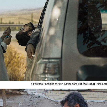
:: Panthea Panahiha et Amin Simiar dans
Hit the Road!
[Kino Lorb