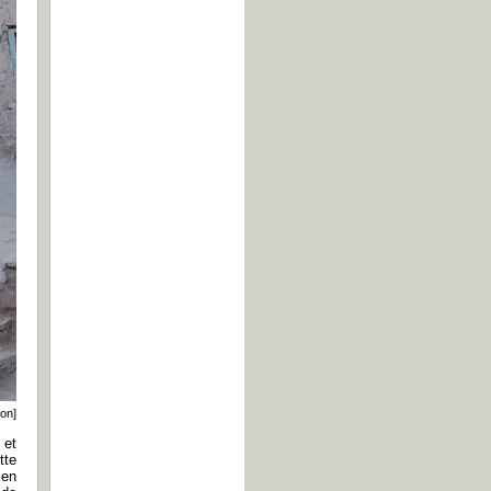
on]
 et
tte
 en