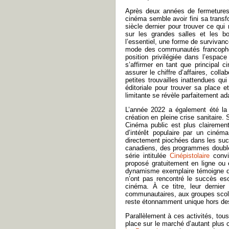
Après deux années de fermetures 
cinéma semble avoir fini sa transf
siècle dernier pour trouver ce qu
sur les grandes salles et les 
l’essentiel, une forme de survivanc
mode des communautés francophone
position privilégiée dans l’espace
s’affirmer en tant que principal 
assurer le chiffre d’affaires, coll
petites trouvailles inattendues qui
éditoriale pour trouver sa place 
limitante se révèle parfaitement a
L’année 2022 a également été la
création en pleine crise sanitaire.
Cinéma public est plus clairement 
d’intérêt populaire par un ciném
directement piochées dans les succ
canadiens, des programmes doubles
série intitulée
Cinépistolaire
convia
proposé gratuitement en ligne ou
dynamisme exemplaire témoigne de 
n’ont pas rencontré le succès esc
cinéma. À ce titre, leur dernier
communautaires, aux groupes scolai
reste étonnamment unique hors des s
Parallèlement à ces activités, to
place sur le marché d’autant plus