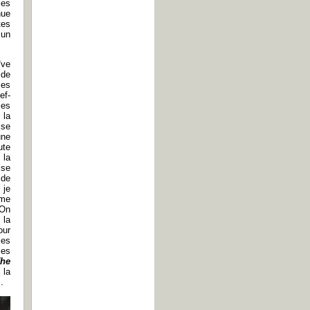
les
nue
tes
 un
ïve
 de
les
ef-
les
 la
ise
une
ute
 la
sse
 de
 je
 me
 On
 la
our
les
les
The
 la
.