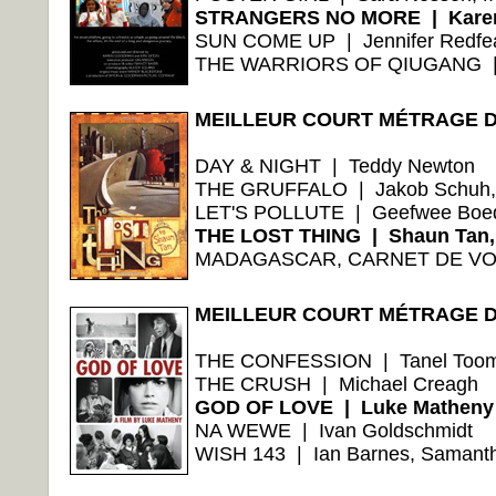
STRANGERS NO MORE | Karen
SUN COME UP | Jennifer Redfea
THE WARRIORS OF QIUGANG | 
MEILLEUR COURT MÉTRAGE D
DAY & NIGHT | Teddy Newton
THE GRUFFALO | Jakob Schuh,
LET'S POLLUTE | Geefwee Boe
THE LOST THING | Shaun Tan
MADAGASCAR, CARNET DE VOYA
MEILLEUR COURT MÉTRAGE D
THE CONFESSION | Tanel Too
THE CRUSH | Michael Creagh
GOD OF LOVE | Luke Matheny
NA WEWE | Ivan Goldschmidt
WISH 143 | Ian Barnes, Samant