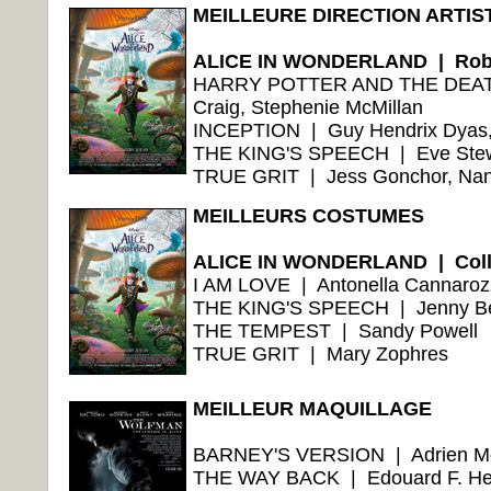
MEILLEURE DIRECTION ARTIS
ALICE IN WONDERLAND | Rober
HARRY POTTER AND THE DEATH
Craig, Stephenie McMillan
INCEPTION | Guy Hendrix Dyas, 
THE KING'S SPEECH | Eve Stewa
TRUE GRIT | Jess Gonchor, Nan
MEILLEURS COSTUMES
ALICE IN WONDERLAND | Coll
I AM LOVE | Antonella Cannaroz
THE KING'S SPEECH | Jenny B
THE TEMPEST | Sandy Powell
TRUE GRIT | Mary Zophres
MEILLEUR MAQUILLAGE
BARNEY'S VERSION | Adrien M
THE WAY BACK | Edouard F. Hen