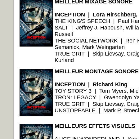
MEILLEUR MIXAGE SONORE
INCEPTION | Lora Hirschberg, 
THE KING'S SPEECH | Paul Hambl
SALT | Jeffrey J. Haboush, Willia
Russell
THE SOCIAL NETWORK | Ren Klyc
Semanick, Mark Weingarten
TRUE GRIT | Skip Lievsay, Craig 
Kurland
MEILLEUR MONTAGE SONORE
INCEPTION | Richard King
TOY STORY 3 | Tom Myers, Mich
TRON: LEGACY | Gwendolyn Yate
TRUE GRIT | Skip Lievsay, Crai
UNSTOPPABLE | Mark P. Stoeck
MEILLEURS EFFETS VISUELS