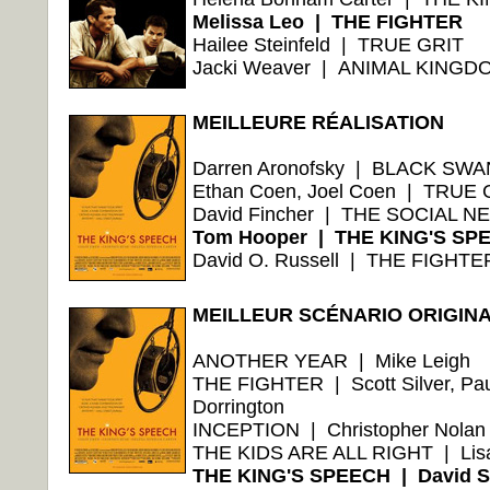
Melissa Leo | THE FIGHTER
Hailee Steinfeld | TRUE GRIT
Jacki Weaver | ANIMAL KINGD
MEILLEURE RÉALISATION
Darren Aronofsky | BLACK SWA
Ethan Coen, Joel Coen | TRUE 
David Fincher | THE SOCIAL 
Tom Hooper | THE KING'S SP
David O. Russell | THE FIGHTE
MEILLEUR SCÉNARIO ORIGIN
ANOTHER YEAR | Mike Leigh
THE FIGHTER | Scott Silver, Pau
Dorrington
INCEPTION | Christopher Nolan
THE KIDS ARE ALL RIGHT | Lisa
THE KING'S SPEECH | David Se