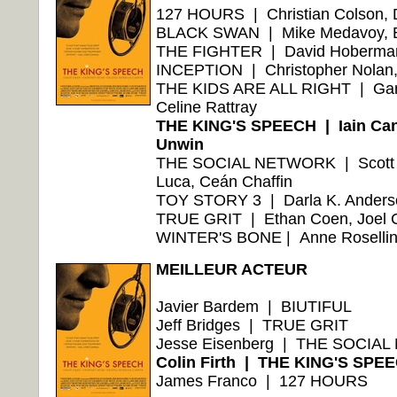
127 HOURS | Christian Colson, 
BLACK SWAN | Mike Medavoy, Bria
THE FIGHTER | David Hoberman,
INCEPTION | Christopher Nola
THE KIDS ARE ALL RIGHT | Gary G
Celine Rattray
THE KING'S SPEECH | Iain Can
Unwin
THE SOCIAL NETWORK | Scott Ru
Luca, Ceán Chaffin
TOY STORY 3 | Darla K. Anders
TRUE GRIT | Ethan Coen, Joel C
WINTER'S BONE | Anne Rosellini
MEILLEUR ACTEUR
Javier Bardem | BIUTIFUL
Jeff Bridges | TRUE GRIT
Jesse Eisenberg | THE SOCIA
Colin Firth | THE KING'S SPE
James Franco | 127 HOURS