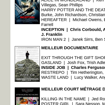
ALICE IN WONDERLAND | Ken Ra
Villegas, Sean Phillips
HARRY POTTER AND THE DEAT
Burke, John Richardson, Christian
HEREAFTER | Michael Owens, Bry
Farrell
INCEPTION | Chris Corbould, A
J. Franklin
IRON MAN 2 | Janek Sirrs, Ben S
MEILLEUR DOCUMENTAIRE
EXIT THROUGH THE GIFT SHOP |
GASLAND | Josh Fox, Trish Adle
INSIDE JOB | Charles Ferguso
RESTREPO | Tim Hetherington, 
WASTE LAND | Lucy Walker, Ang
MEILLEUR COURT MÉTRAGE 
KILLING IN THE NAME | Jed Rot
POSTER GIRL | Sara Nesson, Mit