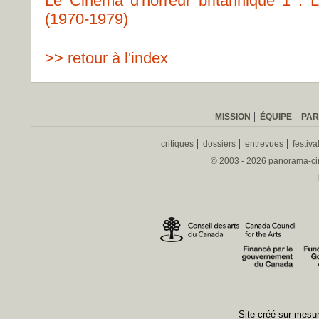
Le Cinéma d'horreur britannique 1 : 
(1970-1979)
>> retour à l'index
MISSION
ÉQUIPE
PAR
critiques
dossiers
entrevues
festiva
© 2003 - 2026 panorama-ciné
Site créé sur mes