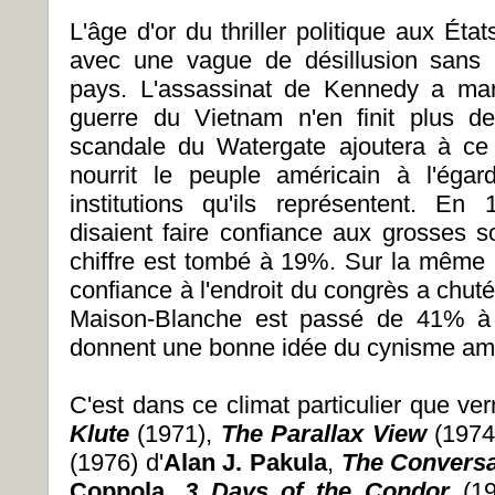
L'âge d'or du thriller politique aux Ét
avec une vague de désillusion sans p
pays. L'assassinat de Kennedy a marq
guerre du Vietnam n'en finit plus de
scandale du Watergate ajoutera à ce
nourrit le peuple américain à l'éga
institutions qu'ils représentent. E
disaient faire confiance aux grosses s
chiffre est tombé à 19%. Sur la même 
confiance à l'endroit du congrès a chut
Maison-Blanche est passé de 41% à 1
donnent une bonne idée du cynisme am
C'est dans ce climat particulier que verr
Klute
(1971),
The Parallax View
(1974
(1976) d'
Alan J. Pakula
,
The Convers
Coppola
,
3 Days of the Condor
(1