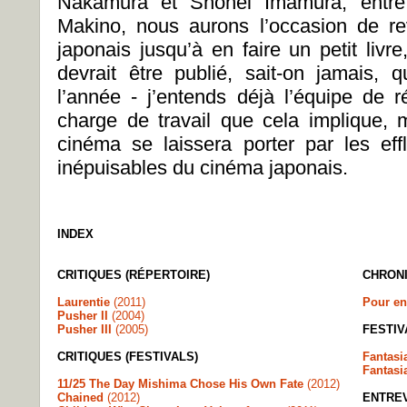
Nakamura et Shohei Imamura, entre 
Makino, nous aurons l’occasion de re
japonais jusqu’à en faire un petit livr
devrait être publié, sait-on jamais, 
l’année - j’entends déjà l’équipe de r
charge de travail que cela implique, 
cinéma se laissera porter par les effl
inépuisables du cinéma japonais.
INDEX
CRITIQUES (RÉPERTOIRE)
CHRON
Laurentie
(2011)
Pour en
Pusher II
(2004)
Pusher III
(2005)
FESTIV
CRITIQUES (FESTIVALS)
Fantasi
Fantasia
11/25 The Day Mishima Chose His Own Fate
(2012)
Chained
(2012)
ENTRE