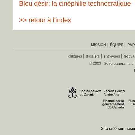
Bleu désir: la cinéphilie technocratique
>> retour à l'index
MISSION
ÉQUIPE
PAR
critiques
dossiers
entrevues
festiva
© 2003 - 2026 panorama-ciné
Site créé sur mes