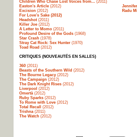
Children Who Chase Lost Voices from...
(2011)
Easton's Article
(2012)
Jennife
Excision
(2012)
Radu Mi
For Love's Sake (2012)
Headshot
(2011)
Killer Joe
(2012)
A Letter to Momo
(2011)
Profound Desire of the Gods
(1968)
Star Crash
(1978)
Stray Cat Rock: Sex Hunter
(1970)
Toad Road
(2012)
CRITIQUES (NOUVEAUTÉS EN SALLES)
360
(2011)
Beasts of the Southern Wild
(2012)
The Bourne Legacy
(2012)
The Campaign
(2012)
The Dark Knight Rises
(2012)
Liverpool
(2012)
Omertà
(2012)
Ruby Sparks
(2012)
To Rome with Love
(2012)
Total Recall
(2012)
Trishna
(2011)
The Watch
(2012)