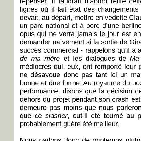
repenser. Il faudrait d’abord relire ce
lignes où il fait état des changements
devait, au départ, mettre en vedette Cl
un parc national et à bord d’une berline
opus qui ne verra jamais le jour est en
demander naïvement si la sortie de Gira
succès commercial - rappelons qu’il a à
de ma mère
et les dialogues de
Ma 
médiocres qui, eux, ont remporté leur 
ne désavoue donc pas tant ici un mau
bonne et due forme. Au royaume du box-
performance, disons que la décision d
dehors du projet pendant son crash est 
demeure pas moins que nous parleron
que ce
slasher
, eut-il été tourné au 
probablement guère été meilleur.
Nous parlons donc de printemps plutôt