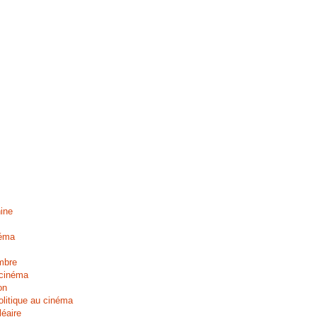
hine
néma
ombre
 cinéma
on
olitique au cinéma
léaire