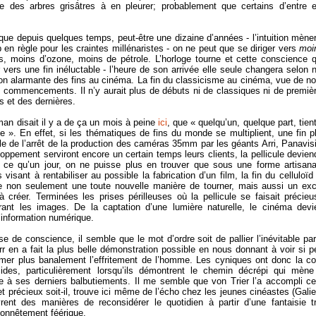
elle des arbres grisâtres à en pleurer; probablement que certains d’entre 
que depuis quelques temps, peut-être une dizaine d’années - l’intuition mèner
p en règle pour les craintes millénaristes - on ne peut que se diriger vers
moi
s, moins d’ozone, moins de pétrole. L’horloge tourne et cette conscience 
vers une fin inéluctable - l’heure de son arrivée elle seule changera selon 
on alarmante des fins au cinéma. La fin du classicisme au cinéma, vue de no
s commencements. Il n’y aurait plus de débuts ni de classiques ni de premiè
s et des dernières.
an disait il y a de ça un mois à peine
ici
, que « quelqu’un, quelque part, tient
 ». En effet, si les thématiques de fins du monde se multiplient, une fin p
lle de l’arrêt de la production des caméras 35mm par les géants Arri, Panavis
oppement serviront encore un certain temps leurs clients, la pellicule devien
 ce qu’un jour, on ne puisse plus en trouver que sous une forme artisana
 visant à rentabiliser au possible la fabrication d’un film, la fin du celluloïd 
que non seulement une toute nouvelle manière de tourner, mais aussi un ex
 créer. Terminées les prises périlleuses où la pellicule se faisait précieu
rant les images. De la captation d’une lumière naturelle, le cinéma devi
d’information numérique.
ise de conscience, il semble que le mot d’ordre soit de pallier l’inévitable par
r en a fait la plus belle démonstration possible en nous donnant à voir si p
ilmer plus banalement l’effritement de l’homme. Les cyniques ont donc la co
des, particulièrement lorsqu’ils démontrent le chemin décrépi qui mène
 à ses derniers balbutiements. Il me semble que von Trier l’a accompli ce
et précieux soit-il, trouve ici même de l’écho chez les jeunes cinéastes (Galie
rent des manières de reconsidérer le quotidien à partir d’une fantaisie t
honnêtement féérique.