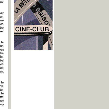
eux
ait
ns
.
que
nos
tre
res
 la
lus
ion
dra
le.
tel
cès
se,
ent
 le
eu,
te,
 le
tte
ro)
rop