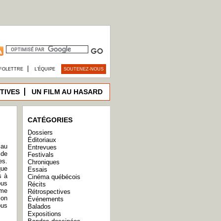
|
FOLETTRE
L’ÉQUIPE
SOUTENEZ-NOUS
TIVES
UN FILM AU HASARD
CATÉGORIES
Dossiers
Éditoriaux
 au
Entrevues
 de
Festivals
es.
Chroniques
que
Essais
s à
Cinéma québécois
ous
Récits
ême
Rétrospectives
ion
Événements
ous
Balados
Expositions