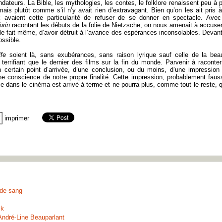
ondateurs. La Bible, les mythologies, les contes, le folklore renaissent peu à 
ais plutôt comme s’il n’y avait rien d’extravagant. Bien qu’on les ait pris à
 avaient cette particularité de refuser de se donner en spectacle. Avec
urin
racontant les débuts de la folie de Nietzsche, on nous amenait à accuser
 le fait même, d’avoir détruit à l’avance des espérances inconsolables. Devant
ossible.
ife
soient là, sans exubérances, sans raison lyrique sauf celle de la bea
 terrifiant que le dernier des films sur la fin du monde. Parvenir à raconter
un certain point d’arrivée, d’une conclusion, ou du moins, d’une impression
ne conscience de notre propre finalité. Cette impression, probablement faus
se dans le cinéma est arrivé à terme et ne pourra plus, comme tout le reste, 
imprimer
 de sang
ck
André-Line Beauparlant