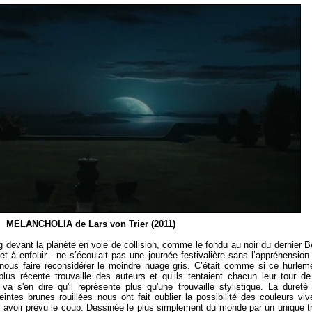
MELANCHOLIA de Lars von Trier (2011)
g devant la planète en voie de collision, comme le fondu au noir du dernier B
 et à enfouir - ne s’écoulait pas une journée festivalière sans l’appréhension
r, nous faire reconsidérer le moindre nuage gris. C’était comme si ce hurlem
plus récente trouvaille des auteurs et qu’ils tentaient chacun leur tour de
va s'en dire qu'il représente plus qu'une trouvaille stylistique. La dureté
ntes brunes rouillées nous ont fait oublier la possibilité des couleurs viv
avoir prévu le coup. Dessinée le plus simplement du monde par un unique tr