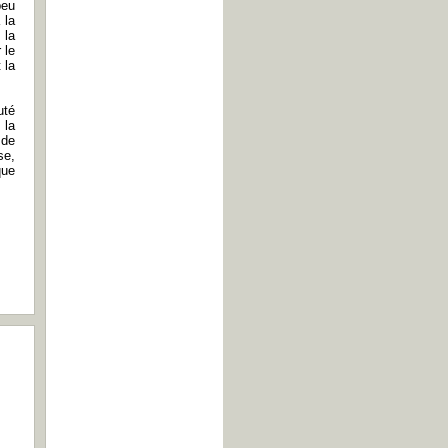
peu
 la
 la
 le
 la
uté
 la
 de
se,
que