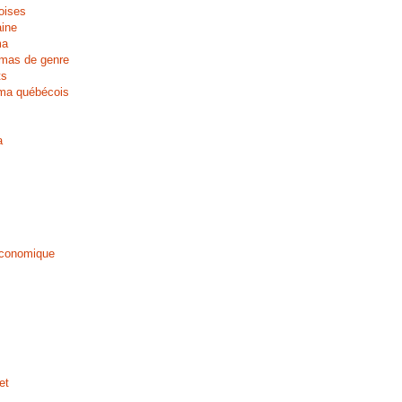
oises
aine
ma
mas de genre
ts
ma québécois
a
économique
et