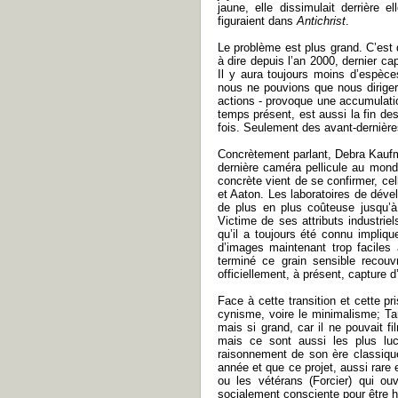
jaune, elle dissimulait derrière 
figuraient dans
Antichrist
.
Le problème est plus grand. C’est 
à dire depuis l’an 2000, dernier ca
Il y aura toujours moins d’espèce
nous ne pouvions que nous diriger 
actions - provoque une accumulati
temps présent, est aussi la fin de
fois. Seulement des avant-dernière
Concrètement parlant, Debra Kaufm
dernière caméra pellicule au monde
concrète vient de se confirmer, ce
et Aaton. Les laboratoires de dével
de plus en plus coûteuse jusqu’à
Victime de ses attributs industriels
qu’il a toujours été connu impli
d’images maintenant trop faciles à
terminé ce grain sensible recouv
officiellement, à présent, capture 
Face à cette transition et cette pr
cynisme, voire le minimalisme; Tar
mais si grand, car il ne pouvait f
mais ce sont aussi les plus luci
raisonnement de son ère classique
année et que ce projet, aussi rare 
ou les vétérans (Forcier) qui ouv
socialement consciente pour être 