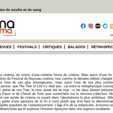
es de soufre et de sang
IN
EVUES
FESTIVALS
CRITIQUES
BALADOS
RÉTROSPEC
 du cinéma, du moins d’une certaine forme de cinéma. Mais aussi d’une fin
ition du Festival du Nouveau cinéma, tout comme la dernière édition chargée
fut l'une de ses plus prestigieuses, mais aussi l’une de ses plus sombr
i penser, que
The Tree of Life
n’y était pas, car entre la métaphysique cosmi
i astral de von Trier, le choc aurait été de trop - si les deux étaient présent
de
Faust
ni de
Cheval de Turin
pour surenchérir sur la névrose collective. N
t une année de cinéma se jouant dans l’absolutisme le plus ambitieux. M
e parler d’une paranoïa de la fin à venir plutôt que d’en faire la démonstrat
 quête populaire de l’anéantissement. L’âge d’or de la mélancolie, écrivions-n
Melancholia
qui fit exploser l’émotion éponyme dans une urgence troublante.