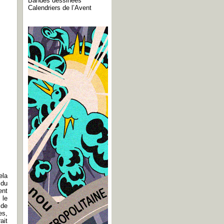
Bandes dessinées
Calendriers de l’Avent
ela
 du
ent
 le
 de
es,
ait