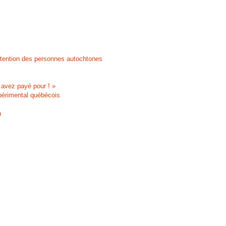
attention des personnes autochtones
 avez payé pour ! »
périmental québécois
a