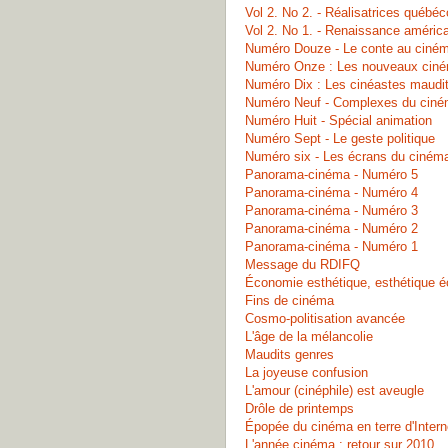
Vol 2. No 2. - Réalisatrices québéc
Vol 2. No 1. - Renaissance améric
Numéro Douze - Le conte au ciné
Numéro Onze : Les nouveaux ciné
Numéro Dix : Les cinéastes maudi
Numéro Neuf - Complexes du ciné
Numéro Huit - Spécial animation
Numéro Sept - Le geste politique
Numéro six - Les écrans du ciném
Panorama-cinéma - Numéro 5
Panorama-cinéma - Numéro 4
Panorama-cinéma - Numéro 3
Panorama-cinéma - Numéro 2
Panorama-cinéma - Numéro 1
Message du RDIFQ
Économie esthétique, esthétique 
Fins de cinéma
Cosmo-politisation avancée
L'âge de la mélancolie
Maudits genres
La joyeuse confusion
L'amour (cinéphile) est aveugle
Drôle de printemps
Épopée du cinéma en terre d'Intern
L'année cinéma : retour sur 2010