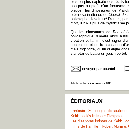
plus en plus explicite des récits f
non pas au profit d’un fantasme, m
blague, les dinosaures de Malick
prémisse inattendu du
Cheval de T
philosophe d’avoir tué Dieu et, par
mort, il n’y a plus de mysticisme p
Que les dinosaures de
Tree of L
philosophique, s’avère alors aussi
création et la fin, c’est signe d’
conclusion et de la naissance d’u
mais trop forte, qu'un quelque cho
s’arrêter de battre un jour, trop tôt.
envoyer par courriel
Article publié
le 7 novembre 2011.
ÉDITORIAUX
Fantasia : 30 bougies de soufre et
Keith Lock's Intimate Diasporas
Les diasporas intimes de Keith Lo
Films de Famille : Robert Morin & 