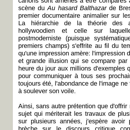
canons sont amenés à être comparés a
scène du
Au hasard Balthazar
de Bres
premier documentaire animalier sur les
La hiérarchie de la théorie des 
hollywoodien et celle sur laque
postmoderniste (puisque systématiq
premiers champs) s'effrite au fil du te
qu'une impression amère: l'impression d
et grande illusion qui se compare par 
heure du jour aux millions d'exemples q
pour communiquer à tous ses prochains
toujours été, l'abondance de l'image ne
à soulever son voile.
Ainsi, sans autre prétention que d'offrir
sujet qui mériterait les travaux de pl
sur plusieurs années, j'espère avoir p
brèche sur le discours critique con