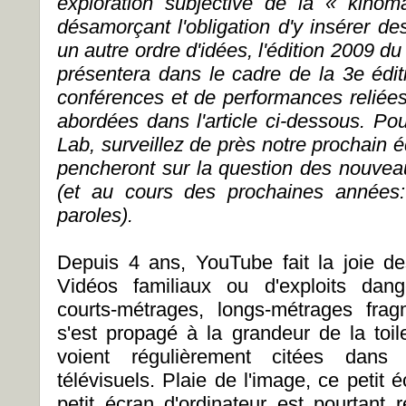
exploration subjective de la « kino
désamorçant l'obligation d'y insérer de
un autre ordre d'idées, l'édition 2009 
présentera dans le cadre de la 3e édi
conférences et de performances reliée
abordées dans l'article ci-dessous. Po
Lab, surveillez de près notre prochain éd
pencheront sur la question des nouve
(et au cours des prochaines années: 
paroles).
Depuis 4 ans, YouTube fait la joie de
Vidéos familiaux ou d'exploits dange
courts-métrages, longs-métrages fra
s'est propagé à la grandeur de la toi
voient régulièrement citées dans l
télévisuels. Plaie de l'image, ce petit é
petit écran d'ordinateur est pourtant r