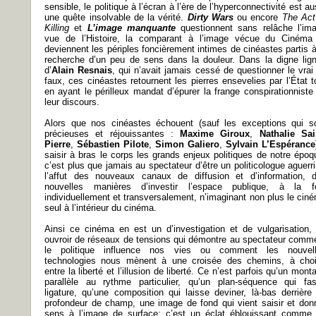
sensible, le politique à l’écran à l’ère de l’hyperconnectivité est au
une quête insolvable de la vérité.
Dirty Wars
ou encore
The Act
Killing
et
L’image manquante
questionnent sans relâche l’im
vue de l’Histoire, la comparant à l’image vécue du Cinéma
deviennent les périples foncièrement intimes de cinéastes partis à
recherche d’un peu de sens dans la douleur. Dans la digne lig
d’
Alain Resnais
, qui n’avait jamais cessé de questionner le vrai
faux, ces cinéastes retournent les pierres ensevelies par l’État t
en ayant le périlleux mandat d’épurer la frange conspirationniste
leur discours.
Alors que nos cinéastes échouent (sauf les exceptions qui s
précieuses et réjouissantes :
Maxime Giroux
,
Nathalie Sai
Pierre
,
Sébastien Pilote
,
Simon Galiero
,
Sylvain L’Espérance
saisir à bras le corps les grands enjeux politiques de notre époq
c’est plus que jamais au spectateur d’être un politicologue aguerri
l’affut des nouveaux canaux de diffusion et d’information, 
nouvelles manières d’investir l’espace publique, à la f
individuellement et transversalement, n’imaginant non plus le cin
seul à l’intérieur du cinéma.
Ainsi ce cinéma en est un d’investigation et de vulgarisation,
ouvroir de réseaux de tensions qui démontre au spectateur comm
le politique influence nos vies ou comment les nouvel
technologies nous mènent à une croisée des chemins, à choi
entre la liberté et l’illusion de liberté. Ce n’est parfois qu’un mont
parallèle au rythme particulier, qu’un plan-séquence qui fa
ligature, qu’une composition qui laisse deviner, là-bas derrière
profondeur de champ, une image de fond qui vient saisir et don
sens à l’image de surface; c’est un éclat éblouissant comme