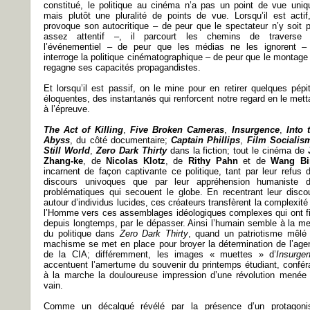
constitué, le politique au cinéma n’a pas un point de vue uniq
mais plutôt une pluralité de points de vue. Lorsqu’il est actif,
provoque son autocritique – de peur que le spectateur n’y soit 
assez attentif –, il parcourt les chemins de traverse
l’événementiel – de peur que les médias ne les ignorent –
interroge la politique cinématographique – de peur que le montage
regagne ses capacités propagandistes.
Et lorsqu’il est passif, on le mine pour en retirer quelques pépi
éloquentes, des instantanés qui renforcent notre regard en le mett
à l’épreuve.
The Act of Killing
,
Five Broken Cameras
,
Insurgence
,
Into 
Abyss
, du côté documentaire;
Captain Phillips
,
Film Socialis
Still World
,
Zero Dark Thirty
dans la fiction; tout le cinéma de
Zhang-ke
, de
Nicolas Klotz
, de
Rithy Pahn
et de
Wang Bi
incarnent de façon captivante ce politique, tant par leur refus 
discours univoques que par leur appréhension humaniste 
problématiques qui secouent le globe. En recentrant leur disco
autour d’individus lucides, ces créateurs transfèrent la complexité
l’Homme vers ces assemblages idéologiques complexes qui ont fi
depuis longtemps, par le dépasser. Ainsi l’humain semble à la me
du politique dans
Zero Dark Thirty
, quand un patriotisme mêlé
machisme se met en place pour broyer la détermination de l’age
de la CIA; différemment, les images « muettes » d’
Insurge
accentuent l’amertume du souvenir du printemps étudiant, confér
à la marche la douloureuse impression d’une révolution menée
vain.
Comme un décalqué révélé par la présence d’un protagoni