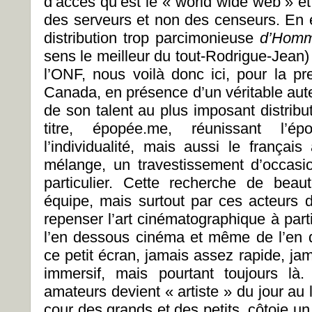
d’accès qu’est le « world wide web » et
des serveurs et non des censeurs. En e
distribution trop parcimonieuse
d’Homm
sens le meilleur du tout-Rodrigue-Jean)
l’ONF, nous voilà donc ici, pour la pr
Canada, en présence d’un véritable aut
de son talent au plus imposant distribut
titre, épopée.me, réunissant l’é
l’individualité, mais aussi le françai
mélange, un travestissement d’occasio
particulier. Cette recherche de beau
équipe, mais surtout par ces acteurs de
repenser l’art cinématographique à parti
l’en dessous cinéma et même de l’en de
ce petit écran, jamais assez rapide, ja
immersif, mais pourtant toujours là
amateurs devient « artiste » du jour au
cour des grands et des petits, côtoie u