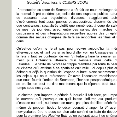
Godard’s
Breathless
is COMING SOON!
L’introduction du texte de Scorsese a tôt fait de nous replonger d
la normalité pré-pandémique, celle de ces espaces publics satu
de passants aux trajectoires diverses, s’agglutinant aut
d’événements tout aussi publics et accessibles, disséminés plu
que centralisés, spatialisés plutôt que numérisés, à coup de sall
de rues, de journées, avec, entre ces salles, des marches, 
discussions et des interprétations recueillies auprès des cinéphi
comme des revues chargées de faire se rencontrer les films et 
gens.
Qu’est-ce qu’on ne ferait pas pour revivre aujourd’hui la m
effervescence, et tant pis si au lieu d’aller voir un Cassavetes fa
la fête il faut se contenter de voir Vinterberg faire la sienne, si
n’est plus l’intériorité littéraire d’un Resnais mais celle d
Falardeau. Le texte de Scorsese frappe d’emblée par toute la bea
du cinéma qu’il attribue à sa spatialité culturelle ; ici depuis plusie
éditoriaux déjà la question de l’espace culturel plane sciemment 
les enjeux qui nous intéressent. Or avec l’occasion transhistori
que nous fournit l’article de Scorsese, l’horizon postpandémique 
se profile, on peut se dire maintenant que la réponse était tout
temps sous nos yeux.
Le cinéma, peu importe la période à laquelle il fait face, peu impo
le
moment
qu’il provoque ou qu’il laisse l’infiltrer,
est
product
d’espace culturel ; nul besoin de murs, pas plus de billets déchirés
e
même de popcorn tiède ; le décor pourrait changer, la 5
aven
new-yorkaise être le sous-sol d’un ado confiné en train de découv
pour la première fois
Raging Bull
qu’on parlerait autant de cinéma