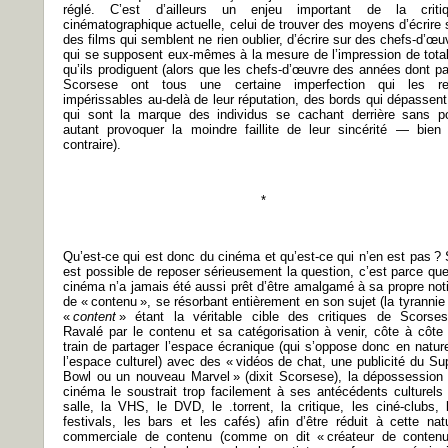
réglé. C’est d’ailleurs un enjeu important de la criti
cinématographique actuelle, celui de trouver des moyens d’écrire 
des films qui semblent ne rien oublier, d’écrire sur des chefs-d’œu
qui se supposent eux-mêmes à la mesure de l’impression de total
qu’ils prodiguent (alors que les chefs-d’œuvre des années dont pa
Scorsese ont tous une certaine imperfection qui les r
impérissables au-delà de leur réputation, des bords qui dépassent
qui sont la marque des individus se cachant derrière sans p
autant provoquer la moindre faillite de leur sincérité — bien
contraire).
*
Qu’est-ce qui est donc du cinéma et qu’est-ce qui n’en est pas ? S
est possible de reposer sérieusement la question, c’est parce que
cinéma n’a jamais été aussi prêt d’être amalgamé à sa propre not
de « contenu », se résorbant entièrement en son sujet (la tyrannie
«
content
» étant la véritable cible des critiques de Scorses
Ravalé par le contenu et sa catégorisation à venir, côte à côte
train de partager l’espace écranique (qui s’oppose donc en natur
l’espace culturel) avec des « vidéos de chat, une publicité du Su
Bowl ou un nouveau Marvel » (dixit Scorsese), la dépossession
cinéma le soustrait trop facilement à ses antécédents culturels 
salle, la VHS, le DVD, le .torrent, la critique, les ciné-clubs, 
festivals, les bars et les cafés) afin d’être réduit à cette nat
commerciale de contenu (comme on dit « créateur de contenu