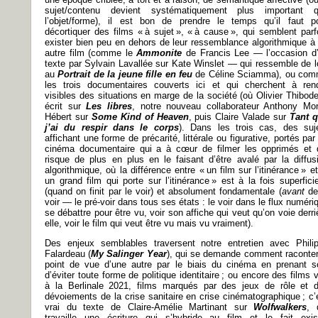
sujet/contenu devient systématiquement plus important 
l’objet/forme), il est bon de prendre le temps qu’il faut p
décortiquer des films « à sujet », « à cause », qui semblent parf
exister bien peu en dehors de leur ressemblance algorithmique à
autre film (comme le
Ammonite
de Francis Lee — l’occasion d
texte par Sylvain Lavallée sur Kate Winslet — qui ressemble de l
au
Portrait de la jeune fille en feu
de Céline Sciamma), ou co
les trois documentaires couverts ici et qui cherchent à ren
visibles des situations en marge de la société (où Olivier Thibod
écrit sur
Les libres
, notre nouveau collaborateur Anthony Mor
Hébert sur
Some Kind of Heaven
, puis Claire Valade sur
Tant 
j’ai du respir dans le corps
). Dans les trois cas, des suj
affichant une forme de précarité, littérale ou figurative, portés par
cinéma documentaire qui a à cœur de filmer les opprimés et 
risque de plus en plus en le faisant d’être avalé par la diffus
algorithmique, où la différence entre « un film sur l’itinérance » e
un grand film qui porte sur l’itinérance » est à la fois superficie
(quand on finit par le voir) et absolument fondamentale (
avant
de
voir — le pré-voir dans tous ses états : le voir dans le flux numéri
se débattre pour être vu, voir son affiche qui veut qu’on voie derri
elle, voir le film qui veut être vu mais vu vraiment).
Des enjeux semblables traversent notre entretien avec Phili
Falardeau (
My Salinger Year
), qui se demande comment raconter
point de vue d’une autre par le biais du cinéma en prenant s
d’éviter toute forme de politique identitaire ; ou encore des films 
à la Berlinale 2021, films marqués par des jeux de rôle et 
dévoiements de la crise sanitaire en crise cinématographique ; c’
vrai du texte de Claire-Amélie Martinant sur
Wolfwalkers
, 
travaille une écriture qui s’hybride au film et le fait exis