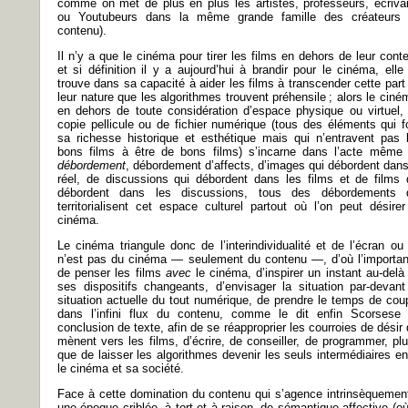
comme on met de plus en plus les artistes, professeurs, écriva
ou Youtubeurs dans la même grande famille des créateurs
contenu).
Il n’y a que le cinéma pour tirer les films en dehors de leur cont
et si définition il y a aujourd’hui à brandir pour le cinéma, elle
trouve dans sa capacité à aider les films à transcender cette part
leur nature que les algorithmes trouvent préhensile ; alors le ciné
en dehors de toute considération d’espace physique ou virtuel,
copie pellicule ou de fichier numérique (tous des éléments qui f
sa richesse historique et esthétique mais qui n’entravent pas 
bons films à être de bons films) s’incarne dans l’acte même
débordement
, débordement d’affects, d’images qui débordent dans
réel, de discussions qui débordent dans les films et de films 
débordent dans les discussions, tous des débordements 
territorialisent cet espace culturel partout où l’on peut désirer
cinéma.
Le cinéma triangule donc de l’interindividualité et de l’écran ou
n’est pas du cinéma — seulement du contenu —, d’où l’importa
de penser les films
avec
le cinéma, d’inspirer un instant au-delà
ses dispositifs changeants, d’envisager la situation par-devant
situation actuelle du tout numérique, de prendre le temps de cou
dans l’infini flux du contenu, comme le dit enfin Scorsese
conclusion de texte, afin de se réapproprier les courroies de désir 
mènent vers les films, d’écrire, de conseiller, de programmer, plu
que de laisser les algorithmes devenir les seuls intermédiaires en
le cinéma et sa société.
Face à cette domination du contenu qui s’agence intrinsèquemen
une époque criblée, à tort et à raison, de sémantique affective (où