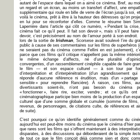
autant de l’
espace
dans lequel on a aimé ce cinéma. Bref, au mo
un regard et un écran, au moins un transfert d’affect, une empat
supplémentaire qui roule en bille de verre de l’écran jusqu’à soi, et
voilà le cinéma, prêt à être à la hauteur des détresses qu’on proje
en lui pour se réconforter d’elles. Comme le résume bien Si
Laperrière dans l’article qui clôt ce numéro, « Pendant la crise,
cinéma fait ce qu’il peut. Il fait son devoir », mais s’il peut faire
devoir, c’est précisément au nom de l’amour porté à son endroit. 
lors de la sortie de
Irishman
, Scorsese avait soulevé l’ire du gr
public à cause de ses commentaires sur les films de superhéros (
ne seraient pas du cinéma comme Fellini en est justement), c’
parce que ces films qu’il critique n’appellent pas la même intériori
le même échange d’affects, né d’une pluralité d’opini
convergentes, d’un
rassemblement
cinéphile capable de faire gran
le film — et son espace culturel — à son tour par fo
d’interprétation et d’interpénétration (d’un agrandissement qui
réponde d’aucune référence ni érudition, mais d’un « partage
sensible » pour reprendre Rancière). À raison, ces films, au
divertissants soient-ils, n’ont pas besoin du cinéma p
« fonctionner », faire rire, exciter, vendre ; et ce qu’ils ont
cinématographique participe bien moins de la production d’un esp
culturel que d’une somme globale et cumulée (somme de films,
revenus, de personnages, de citations culte, de références et ai
de suite).
C’est pourquoi ce qu’on identifie généralement comme du cin
aujourd’hui est peut-être moins du cinéma que le cinéma d’hier pa
que rares sont les films qui s’offrent maintenant à des interprétati
disparates, à des discussions qui déborderaient de la simple
lect
de tout ce que le film conçoit déjà comme sien et donc co