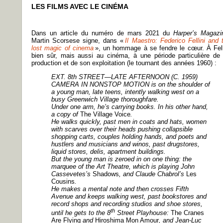
LES FILMS AVEC LE CINÉMA
Dans un article du numéro de mars 2021 du
Harper’s Magazi
Martin Scorsese signe, dans «
Il Maestro: Federico Fellini and 
lost magic of cinema
», un hommage à se fendre le cœur. À Fell
bien sûr, mais aussi au cinéma, à une période particulière de
production et de son exploitation (le tournant des années 1960) :
EXT. 8th STREET—LATE AFTERNOON (C. 1959)
CAMERA IN NONSTOP MOTION is on the shoulder of
a young man, late teens, intently walking west on a
busy Greenwich Village thoroughfare.
Under one arm, he’s carrying books. In his other hand,
a copy of
The Village Voice
.
He walks quickly, past men in coats and hats, women
with scarves over their heads pushing collapsible
shopping carts, couples holding hands, and poets and
hustlers and musicians and winos, past drugstores,
liquid stores, delis, apartment buildings.
But the young man is zeroed in on one thing: the
marquee of the Art Theatre, which is playing John
Cassevetes’s
Shadows
, and Claude Chabrol’s
Les
Cousins
.
He makes a mental note and then crosses Fifth
Avenue and keeps walking west, past bookstores and
record shops and recording studios and shoe stores,
th
until he gets to the 8
Street Playhouse:
The Cranes
Are Flying
and
Hiroshima Mon Amour
, and Jean-Luc