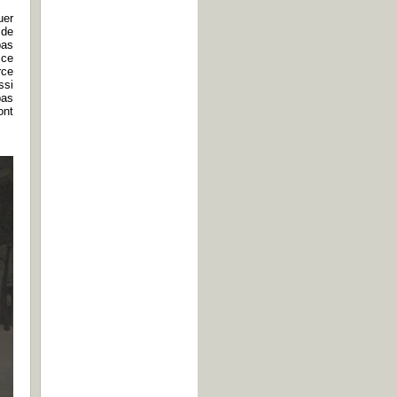
uer
 de
pas
 ce
rce
ssi
pas
ont