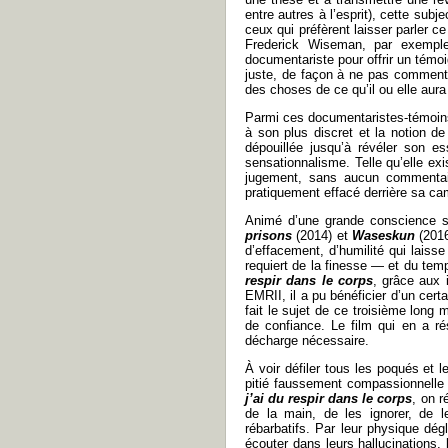
entre autres à l’esprit), cette su
ceux qui préfèrent laisser parler ce
Frederick Wiseman, par exemple
documentariste pour offrir un témoig
juste, de façon à ne pas commente
des choses de ce qu’il ou elle aura
Parmi ces documentaristes-témoins,
à son plus discret et la notion de 
dépouillée jusqu’à révéler son e
sensationnalisme. Telle qu’elle e
jugement, sans aucun commentair
pratiquement effacé derrière sa ca
Animé d’une grande conscience so
prisons
(2014) et
Waseskun
(2016
d’effacement, d’humilité qui laiss
requiert de la finesse — et du tem
respir dans le corps
, grâce aux 
EMRII, il a pu bénéficier d’un cert
fait le sujet de ce troisième long 
de confiance. Le film qui en a ré
décharge nécessaire.
À voir défiler tous les poqués et
pitié faussement compassionnelle
j’ai du respir dans le corps
, on r
de la main, de les ignorer, de l
rébarbatifs. Par leur physique dégl
écouter dans leurs hallucinations, 