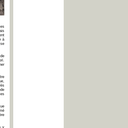
les
ais
ent
e à
 se
 de
ri.
ner
tre
ue,
rès
ode
ses
lue
amé
ère
s y