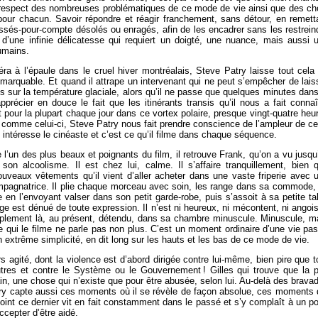
respect des nombreuses problématiques de ce mode de vie ainsi que des ch
t pour chacun. Savoir répondre et réagir franchement, sans détour, en remett
ssés-pour-compte désolés ou enragés, afin de les encadrer sans les restrein
 d’une infinie délicatesse qui requiert un doigté, une nuance, mais aussi 
umains.
a à l’épaule dans le cruel hiver montréalais, Steve Patry laisse tout cela
emarquable. Et quand il attrape un intervenant qui ne peut s’empêcher de lais
 sur la température glaciale, alors qu’il ne passe que quelques minutes dans
pprécier en douce le fait que les itinérants transis qu’il nous a fait connaî
t pour la plupart chaque jour dans ce vortex polaire, presque vingt-quatre heu
comme celui-ci, Steve Patry nous fait prendre conscience de l’ampleur de ce
ui intéresse le cinéaste et c’est ce qu’il filme dans chaque séquence.
’un des plus beaux et poignants du film, il retrouve Frank, qu’on a vu jusqu’
on alcoolisme. Il est chez lui, calme. Il s’affaire tranquillement, bien 
nouveaux vêtements qu’il vient d’aller acheter dans une vaste friperie avec 
ompagnatrice. Il plie chaque morceau avec soin, les range dans sa commode,
en l’envoyant valser dans son petit garde-robe, puis s’assoit à sa petite ta
ge est dénué de toute expression. Il n’est ni heureux, ni mécontent, ni angoi
mplement là, au présent, détendu, dans sa chambre minuscule. Minuscule, m
aste qui le filme ne parle pas non plus. C’est un moment ordinaire d’une vie pas
 extrême simplicité, en dit long sur les hauts et les bas de ce mode de vie.
s agité, dont la violence est d’abord dirigée contre lui-même, bien pire que t
autres et contre le Système ou le Gouvernement ! Gilles qui trouve que la p
n, une chose qui n’existe que pour être abusée, selon lui. Au-delà des brava
try capte aussi ces moments où il se révèle de façon absolue, ces moments 
int ce dernier vit en fait constamment dans le passé et s’y complaît à un po
accepter d’être aidé.