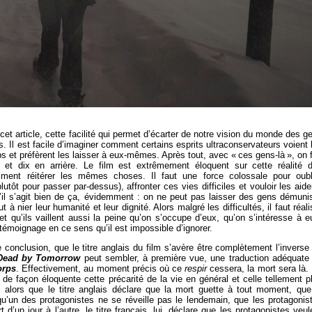
 cet article, cette facilité qui permet d’écarter de notre vision du monde des g
. Il est facile d’imaginer comment certains esprits ultraconservateurs voient 
t préfèrent les laisser à eux-mêmes. Après tout, avec « ces gens-là », on f
et dix en arrière. Le film est extrêmement éloquent sur cette réalité 
mment réitérer les mêmes choses. Il faut une force colossale pour oubl
lutôt pour passer par-dessus), affronter ces vies difficiles et vouloir les aide
qu’il s’agit bien de ça, évidemment : on ne peut pas laisser des gens démuni
 nier leur humanité et leur dignité. Alors malgré les difficultés, il faut réali
t et qu’ils vaillent aussi la peine qu’on s’occupe d’eux, qu’on s’intéresse à e
témoignage en ce sens qu’il est impossible d’ignorer.
e conclusion, que le titre anglais du film s’avère être complètement l’inverse
 Dead by Tomorrow
peut sembler, à première vue, une traduction adéquate
orps
. Effectivement, au moment précis où ce
respir
cessera, la mort sera là.
 de façon éloquente cette précarité de la vie en général et celle tellement p
 alors que le titre anglais déclare que la mort guette à tout moment, que
qu’un des protagonistes ne se réveille pas le lendemain, que les protagonis
d’un jour à l’autre, le titre français, lui, déclare que les protagonistes veul