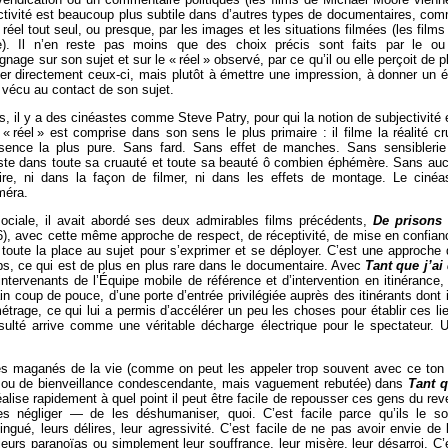
bjectivité est beaucoup plus subtile dans d’autres types de documentaires, co
 réel tout seul, ou presque, par les images et les situations filmées (les films
). Il n’en reste pas moins que des choix précis sont faits par le ou
nage sur son sujet et sur le « réel » observé, par ce qu’il ou elle perçoit de p
r directement ceux-ci, mais plutôt à émettre une impression, à donner un é
 vécu au contact de son sujet.
 il y a des cinéastes comme Steve Patry, pour qui la notion de subjectivité 
« réel » est comprise dans son sens le plus primaire : il filme la réalité cr
ssence la plus pure. Sans fard. Sans effet de manches. Sans sensiblerie
xiste dans toute sa cruauté et toute sa beauté ô combien éphémère. Sans au
e, ni dans la façon de filmer, ni dans les effets de montage. Le cinéa
méra.
ciale, il avait abordé ses deux admirables films précédents,
De prisons
), avec cette même approche de respect, de réceptivité, de mise en confian
e toute la place au sujet pour s’exprimer et se déployer. C’est une approche 
ps, ce qui est de plus en plus rare dans le documentaire. Avec
Tant que j’ai
intervenants de l’Équipe mobile de référence et d’intervention en itinérance,
ain coup de pouce, d’une porte d’entrée privilégiée auprès des itinérants dont i
métrage, ce qui lui a permis d’accélérer un peu les choses pour établir ces li
sulté arrive comme une véritable décharge électrique pour le spectateur. 
 les maganés de la vie (comme on peut les appeler trop souvent avec ce ton
 ou de bienveillance condescendante, mais vaguement rebutée) dans
Tant 
éalise rapidement à quel point il peut être facile de repousser ces gens du rev
es négliger — de les déshumaniser, quoi. C’est facile parce qu’ils le so
ingué, leurs délires, leur agressivité. C’est facile de ne pas avoir envie de 
leurs paranoïas ou simplement leur souffrance, leur misère, leur désarroi. C’