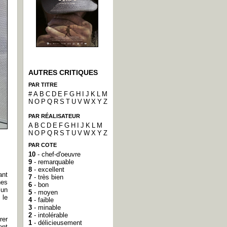
AUTRES CRITIQUES
PAR TITRE
#
A
B
C
D
E
F
G
H
I
J
K
L
M
N
O
P
Q
R
S
T
U
V
W
X
Y
Z
PAR RÉALISATEUR
A
B
C
D
E
F
G
H
I
J
K
L
M
N
O
P
Q
R
S
T
U
V
W
X
Y
Z
PAR COTE
10
- chef-d'oeuvre
9
- remarquable
8
- excellent
ant
7
- très bien
nes
6
- bon
’un
5
- moyen
 le
4
- faible
3
- minable
2
- intolérable
rer
1
- délicieusement
ent