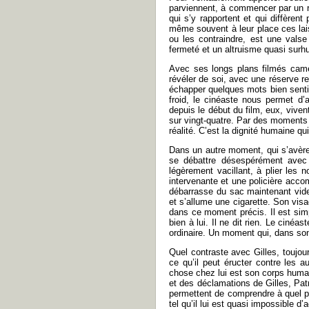
parviennent, à commencer par un 
qui s’y rapportent et qui diffèren
même souvent à leur place ces lai
ou les contraindre, est une valse
fermeté et un altruisme quasi surh
Avec ses longs plans filmés camér
révéler de soi, avec une réserve r
échapper quelques mots bien sentis
froid, le cinéaste nous permet d’a
depuis le début du film, eux, viven
sur vingt-quatre. Par des moments 
réalité. C’est la dignité humaine q
Dans un autre moment, qui s’avère l
se débattre désespérément avec s
légèrement vacillant, à plier les 
intervenante et une policière acc
débarrasse du sac maintenant vide 
et s’allume une cigarette. Son visa
dans ce moment précis. Il est si
bien à lui. Il ne dit rien. Le ciné
ordinaire. Un moment qui, dans son
Quel contraste avec Gilles, toujour
ce qu’il peut éructer contre les 
chose chez lui est son corps humai
et des déclamations de Gilles, Pa
permettent de comprendre à quel po
tel qu’il lui est quasi impossible d’