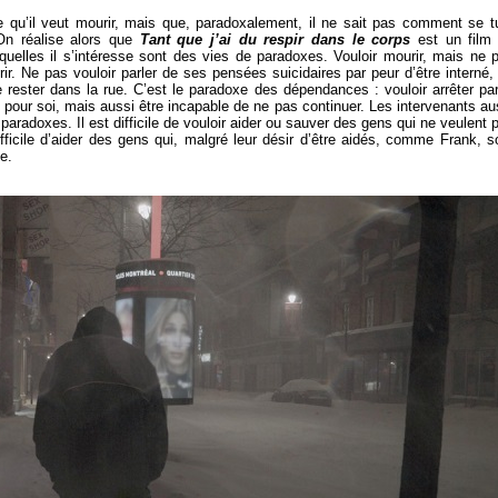
que qu’il veut mourir, mais que, paradoxalement, il ne sait pas comment se t
 On réalise alors que
Tant que j’ai du respir dans le corps
est un film
uelles il s’intéresse sont des vies de paradoxes. Vouloir mourir, mais ne 
frir. Ne pas vouloir parler de ses pensées suicidaires par peur d’être interné,
e rester dans la rue. C’est le paradoxe des dépendances : vouloir arrêter pa
our soi, mais aussi être incapable de ne pas continuer. Les intervenants au
paradoxes. Il est difficile de vouloir aider ou sauver des gens qui ne veulent 
difficile d’aider des gens qui, malgré leur désir d’être aidés, comme Frank, s
e.