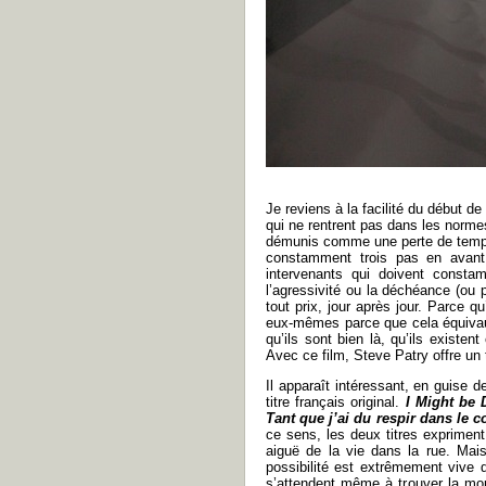
Je reviens à la facilité du début de
qui ne rentrent pas dans les normes
démunis comme une perte de temps e
constamment trois pas en avant 
intervenants qui doivent consta
l’agressivité ou la déchéance (ou p
tout prix, jour après jour. Parce 
eux-mêmes parce que cela équivaut à
qu’ils sont bien là, qu’ils existen
Avec ce film, Steve Patry offre un 
Il apparaît intéressant, en guise d
titre français original.
I Might be
Tant que j’ai du respir dans le c
ce sens, les deux titres expriment
aiguë de la vie dans la rue. Mais
possibilité est extrêmement vive 
s’attendent même à trouver la mort 