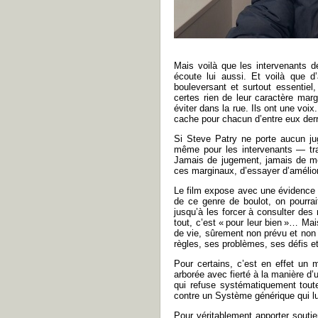
Mais voilà que les intervenants 
écoute lui aussi. Et voilà que d’
bouleversant et surtout essentiel
certes rien de leur caractère mar
éviter dans la rue. Ils ont une voi
cache pour chacun d’entre eux derr
Si Steve Patry ne porte aucun jug
même pour les intervenants — tra
Jamais de jugement, jamais de mé
ces marginaux, d’essayer d’amélior
Le film expose avec une évidence d
de ce genre de boulot, on pourrait 
jusqu’à les forcer à consulter des
tout, c’est « pour leur bien »… Mai
de vie, sûrement non prévu et non 
règles, ses problèmes, ses défis e
Pour certains, c’est en effet un
arborée avec fierté à la manière d
qui refuse systématiquement tout
contre un Système générique qui lui
Pour véritablement apporter soutie