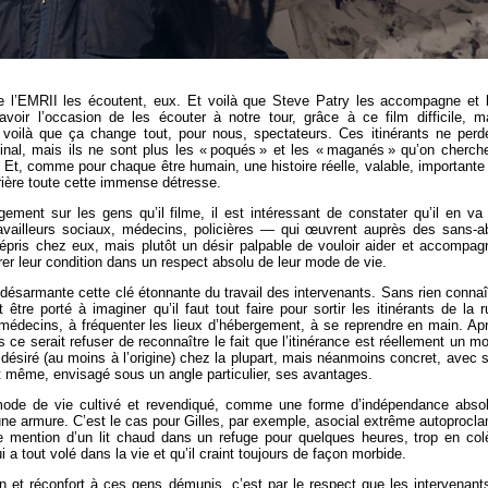
de l’EMRII les écoutent, eux. Et voilà que Steve Patry les accompagne et 
avoir l’occasion de les écouter à notre tour, grâce à ce film difficile, m
, voilà que ça change tout, pour nous, spectateurs. Ces itinérants ne perd
ginal, mais ils ne sont plus les « poqués » et les « maganés » qu’on cherch
x. Et, comme pour chaque être humain, une histoire réelle, valable, importante
ière toute cette immense détresse.
ement sur les gens qu’il filme, il est intéressant de constater qu’il en va
vailleurs sociaux, médecins, policières — qui œuvrent auprès des sans-ab
pris chez eux, mais plutôt un désir palpable de vouloir aider et accompag
er leur condition dans un respect absolu de leur mode de vie.
ésarmante cette clé étonnante du travail des intervenants. Sans rien connaî
être porté à imaginer qu’il faut tout faire pour sortir les itinérants de la r
 médecins, à fréquenter les lieux d’hébergement, à se reprendre en main. Ap
s ce serait refuser de reconnaître le fait que l’itinérance est réellement un m
désiré (au moins à l’origine) chez la plupart, mais néanmoins concret, avec 
t même, envisagé sous un angle particulier, ses avantages.
 mode de vie cultivé et revendiqué, comme une forme d’indépendance abso
’une armure. C’est le cas pour Gilles, par exemple, asocial extrême autoprocl
e mention d’un lit chaud dans un refuge pour quelques heures, trop en col
 a tout volé dans la vie et qu’il craint toujours de façon morbide.
n et réconfort à ces gens démunis, c’est par le respect que les intervenant