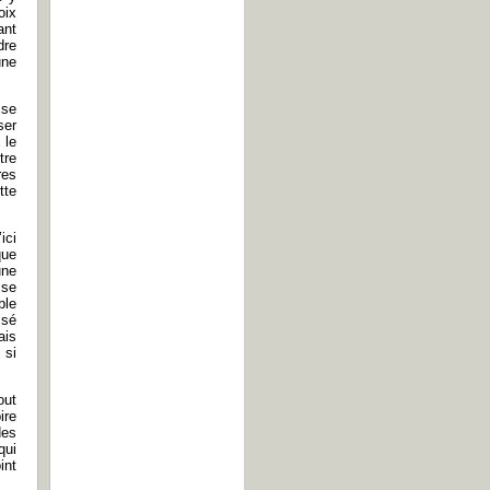
oix
ant
dre
une
 se
ser
 le
tre
res
tte
ici
que
une
 se
ble
ssé
ais
 si
out
ire
des
qui
int