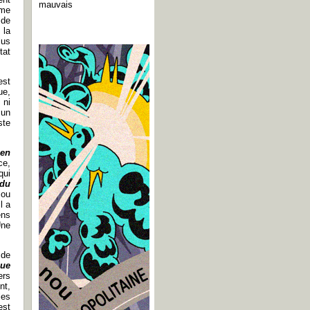
mauvais
mme
 de
 la
lus
tat
est
ue,
 ni
cun
ste
 en
ce,
qui
 du
 ou
l a
ens
Une
 de
que
ers
nt,
les
est