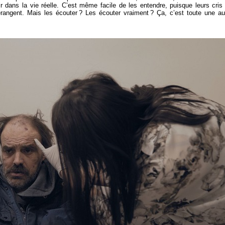
oir dans la vie réelle. C’est même facile de les entendre, puisque leurs cris
dérangent. Mais les écouter ? Les écouter vraiment ? Ça, c’est toute une au