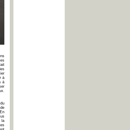
ens
les
ait
des
ier
r à
s à
ser
ux.
 du
 de
 En
lus
 la
tes
ent