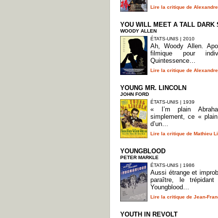
Lire la critique de Alexand
YOU WILL MEET A TALL DARK
WOODY ALLEN
ÉTATS-UNIS | 2010
Ah, Woody Allen. Apo
filmique pour indiv
Quintessence…
Lire la critique de Alexand
YOUNG MR. LINCOLN
JOHN FORD
ÉTATS-UNIS | 1939
« I’m plain Abrah
simplement, ce « plain
d’un…
Lire la critique de Mathieu L
YOUNGBLOOD
PETER MARKLE
ÉTATS-UNIS | 1986
Aussi étrange et impro
paraître, le trépida
Youngblood…
Lire la critique de Jean-Fr
YOUTH IN REVOLT