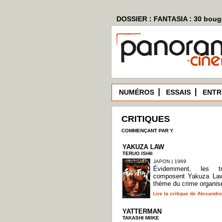
DOSSIER : FANTASIA : 30 bougi
NUMÉROS
ESSAIS
ENTR
CRITIQUES
COMMENÇANT PAR Y
YAKUZA LAW
TERUO ISHII
JAPON | 1969
Évidemment, les tr
composent Yakuza La
thème du crime organi
Lire la critique de Alexand
YATTERMAN
TAKASHI MIIKE