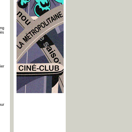
ng
rès
ier
our