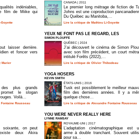
CANADA | 2011
ualités indéniables,
Le premier long métrage de fiction de T
e film de Miike qui
Johns est une coproduction pancanadien
Du Québec au Manitoba,…
i-Goyette
Lire la critique de Mathieu Li-Goyette
YEUX NE FONT PAS LE REGARD, LES
SIMON PLOUFFE
QUÉBEC | 2024
ut laisser derrière.
J’ai découvert le cinéma de Simon Plou
tidien et foncer vers
avec son film précédent, un court métr
intitulé Forêts (2022),…
z Marier
Lire la critique de Olivier Thibodeau
YOGA HOSERS
KEVIN SMITH
ÉTATS-UNIS | 2016
des plus grands
Tusk est possiblement le meilleur mauv
promet le slogan
film des dernières années. Il y a m
rouges. Voilà…
quelque chose…
re Fontaine Rousseau
Lire la critique de Alexandre Fontaine Rousseau
YOU WERE NEVER REALLY HERE
LYNNE RAMSAY
ROYAUME-UNI | 2017
 soixante, on peut
L’adaptation cinématographique est 
existe deux Akira
arme à double tranchant. Souvent utili
pour sa…