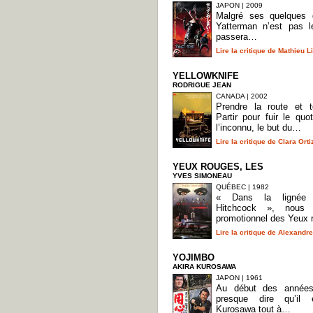
JAPON | 2009
Malgré ses quelques q
Yatterman n’est pas l
passera…
Lire la critique de Mathieu L
YELLOWKNIFE
RODRIGUE JEAN
CANADA | 2002
Prendre la route et to
Partir pour fuir le quo
l’inconnu, le but du…
Lire la critique de Clara Orti
YEUX ROUGES, LES
YVES SIMONEAU
QUÉBEC | 1982
« Dans la lignée 
Hitchcock », nous 
promotionnel des Yeux 
Lire la critique de Alexand
YOJIMBO
AKIRA KUROSAWA
JAPON | 1961
Au début des années
presque dire qu’il 
Kurosawa tout à…