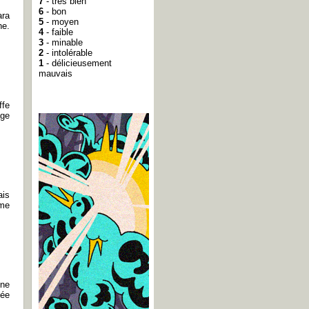
7
- très bien
6
- bon
ara
5
- moyen
ne.
4
- faible
3
- minable
2
- intolérable
1
- délicieusement
mauvais
ffe
age
ais
ême
une
sée