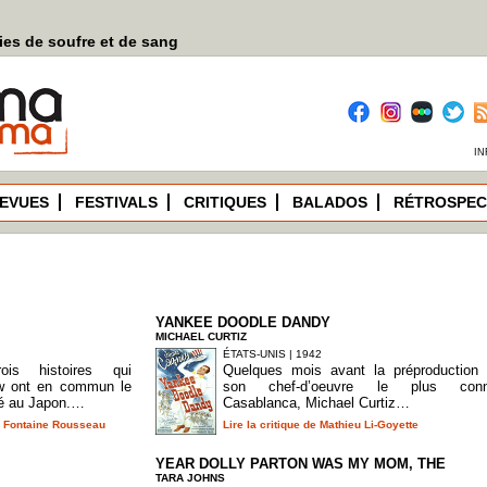
es de soufre et de sang
IN
EVUES
FESTIVALS
CRITIQUES
BALADOS
RÉTROSPEC
YANKEE DOODLE DANDY
MICHAEL CURTIZ
ÉTATS-UNIS | 1942
ois histoires qui
Quelques mois avant la préproduction
w ont en commun le
son chef-d’oeuvre le plus conn
sé au Japon.…
Casablanca, Michael Curtiz…
re Fontaine Rousseau
Lire la critique de Mathieu Li-Goyette
YEAR DOLLY PARTON WAS MY MOM, THE
TARA JOHNS