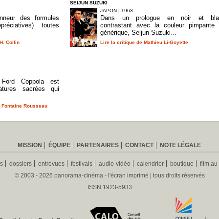
SEIJUN SUZUKI
JAPON | 1963
nneur des formules
Dans un prologue en noir et bla
préciatives) toutes
contrastant avec la couleur pimpante
générique, Seijun Suzuki…
H. Collin
Lire la critique de Mathieu Li-Goyette
 Ford Coppola est
atures sacrées qui
re Fontaine Rousseau
MISSION
ÉQUIPE
PARTENAIRES
CONTACT
NOTE LÉGALE
es
dossiers
entrevues
festivals
audio-vidéo
calendrier
boutique
film au
© 2003 - 2026 panorama-cinéma - l'écran imprimé | tous droits réservés
ISSN 1923-5933