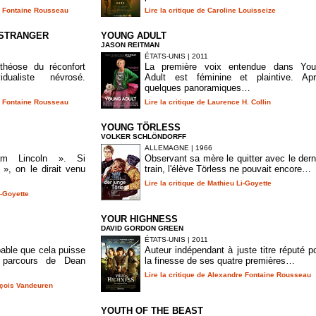
re Fontaine Rousseau
Lire la critique de Caroline Louisseize
 STRANGER
YOUNG ADULT
JASON REITMAN
ÉTATS-UNIS | 2011
théose du réconfort
La première voix entendue dans You
idualiste névrosé.
Adult est féminine et plaintive. Ap
quelques panoramiques…
re Fontaine Rousseau
Lire la critique de Laurence H. Collin
YOUNG TÖRLESS
VOLKER SCHLÖNDORFF
ALLEMAGNE | 1966
am Lincoln ». Si
Observant sa mère le quitter avec le dern
 », on le dirait venu
train, l'élève Törless ne pouvait encore…
Lire la critique de Mathieu Li-Goyette
i-Goyette
YOUR HIGHNESS
DAVID GORDON GREEN
ÉTATS-UNIS | 2011
bable que cela puisse
Auteur indépendant à juste titre réputé p
nt parcours de Dean
la finesse de ses quatre premières…
Lire la critique de Alexandre Fontaine Rousseau
ançois Vandeuren
YOUTH OF THE BEAST