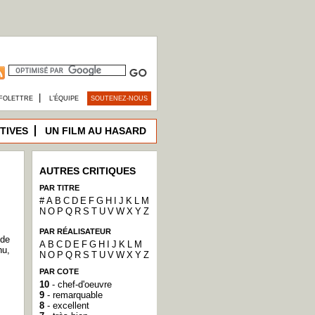
|
FOLETTRE
L’ÉQUIPE
SOUTENEZ-NOUS
TIVES
UN FILM AU HASARD
AUTRES CRITIQUES
PAR TITRE
#
A
B
C
D
E
F
G
H
I
J
K
L
M
N
O
P
Q
R
S
T
U
V
W
X
Y
Z
PAR RÉALISATEUR
 de
A
B
C
D
E
F
G
H
I
J
K
L
M
u,
N
O
P
Q
R
S
T
U
V
W
X
Y
Z
PAR COTE
10
- chef-d'oeuvre
9
- remarquable
8
- excellent