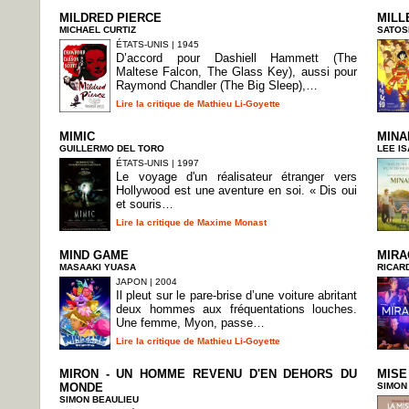
MILDRED PIERCE
MILL
MICHAEL CURTIZ
SATOS
ÉTATS-UNIS | 1945
D’accord pour Dashiell Hammett (The
Maltese Falcon, The Glass Key), aussi pour
Raymond Chandler (The Big Sleep),…
Lire la critique de Mathieu Li-Goyette
MIMIC
MINA
GUILLERMO DEL TORO
LEE I
ÉTATS-UNIS | 1997
Le voyage d'un réalisateur étranger vers
Hollywood est une aventure en soi. « Dis oui
et souris…
Lire la critique de Maxime Monast
MIND GAME
MIRA
MASAAKI YUASA
RICAR
JAPON | 2004
Il pleut sur le pare-brise d’une voiture abritant
deux hommes aux fréquentations louches.
Une femme, Myon, passe…
Lire la critique de Mathieu Li-Goyette
MIRON - UN HOMME REVENU D'EN DEHORS DU
MISE
MONDE
SIMON
SIMON BEAULIEU