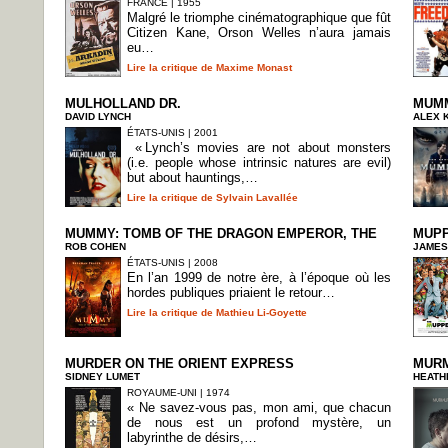
FRANCE | 1955
Malgré le triomphe cinématographique que fût
Citizen Kane, Orson Welles n’aura jamais
eu…
Lire la critique de Maxime Monast
MULHOLLAND DR.
MUMM
DAVID LYNCH
ALEX 
ÉTATS-UNIS | 2001
« Lynch’s movies are not about monsters
(i.e. people whose intrinsic natures are evil)
but about hauntings,…
Lire la critique de Sylvain Lavallée
MUMMY: TOMB OF THE DRAGON EMPEROR, THE
MUPP
ROB COHEN
JAMES
ÉTATS-UNIS | 2008
En l’an 1999 de notre ère, à l’époque où les
hordes publiques priaient le retour…
Lire la critique de Mathieu Li-Goyette
MURDER ON THE ORIENT EXPRESS
MUR
SIDNEY LUMET
HEATH
ROYAUME-UNI | 1974
« Ne savez-vous pas, mon ami, que chacun
de nous est un profond mystère, un
labyrinthe de désirs,…