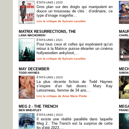
ÉTATS-UNIS | 2025
Gros plan sur des doigts qui manipulent en
douce un trousseau de clés : d’ordinaire, ce
type d’image magnifie…
Lire la critique de Sylvain Lavallée
MATRIX RESURRECTIONS, THE
MAUR
LANA WACHOWSKI
CHARL
ÉTATS-UNIS | 2021
Pour tous ceux et celles qui espéraient qu’un
retour à la Matrice puisse ébranler un cinéma
hollywoodien ankylosé,…
Lire la critique de Sylvain Lavallée
MAY DECEMBER
MECH
TODD HAYNES
SIMON
ÉTATS-UNIS | 2023
La plus récente fiction de Todd Haynes
s’inspire d’un fait divers : Mary Kay
Letourneau, femme de 34 ans,…
Lire la critique de Anne Marie Piette
MEG 2 - THE TRENCH
MEG
BEN WHEATLEY
FRANC
ÉTATS-UNIS | 2023
Il existe une réalité parallèle dans laquelle
Meg 2 : The Trench est la surprise de cette
fin d’été 2023.…