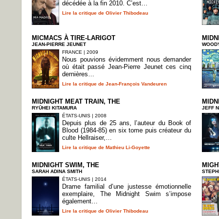
décédée à la fin 2010. C’est…
Lire la critique de Olivier Thibodeau
MICMACS À TIRE-LARIGOT
MIDN
JEAN-PIERRE JEUNET
WOODY
FRANCE | 2009
Nous pouvions évidemment nous demander
où était passé Jean-Pierre Jeunet ces cinq
dernières…
Lire la critique de Jean-François Vandeuren
MIDNIGHT MEAT TRAIN, THE
MIDN
RYŪHEI KITAMURA
JEFF 
ÉTATS-UNIS | 2008
Depuis plus de 25 ans, l’auteur du Book of
Blood (1984-85) en six tome puis créateur du
culte Hellraiser,…
Lire la critique de Mathieu Li-Goyette
MIDNIGHT SWIM, THE
MIGH
SARAH ADINA SMITH
STEPH
ÉTATS-UNIS | 2014
Drame familial d’une justesse émotionnelle
exemplaire, The Midnight Swim s’impose
également…
Lire la critique de Olivier Thibodeau