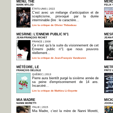
MENU, THE
MERD
MARK MYLOD
FELIX
ÉTATS-UNIS | 2022
C’est avec un mélange d’anticipation et de
scepticisme, provoqué par la durée
interminable (lire : le caractère…
Lire la critique de Olivier Thibodeau
MESRINE: L'ENNEMI PUBLIC N°1
MESR
JEAN-FRANÇOIS RICHET
JEAN-
FRANCE | 2008
Ce n’est qu’à la suite du visionnement de cet
Ennemi public n°1 que nous pouvons
réellement…
Lire la critique de Jean-François Vandeuren
MÉTÉORE, LE
METR
FRANÇOIS DELISLE
FRITZ
QUÉBEC | 2013
Pierre aura bientôt purgé la sixième année de
sa peine d'emprisonnement de 14 ans.
Incarcéré…
Lire la critique de Mathieu Li-Goyette
MIA MADRE
MICK
NANNI MORETTI
JOON-
ITALIE | 2015
Mia Madre, c’est la mère de Nanni Moretti,