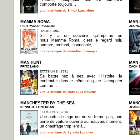
comporte toujours…
Lire la critique de Simon Laperrière
MAMMA ROMA
MAN 
PIER PAOLO PASOLINI
JEONG
ITALIE | 1962
S’il y a un souvenir qu’imprime en
nous Mamma Roma, c’est le regard noir,
sombre, profond, insondable,…
Lire la critique de Jean-Marc Limoges
MAN HUNT
MAN 
FRITZ LANG
ZACK 
ÉTATS-UNIS | 1941
Se battre nez à nez avec l’Histoire, la
confronter dans le même ring, se l’accaparer
comme…
Lire la critique de Mathieu Li-Goyette
MANCHESTER BY THE SEA
MANG
KENNETH LONERGAN
JEAN-
ÉTATS-UNIS | 2016
Une porte de frigo qui ne se ferme pas, une
porte de voiture ouverte au mauvais moment,
un chauffage trop lent à…
Lire la critique de Sylvain Lavallée