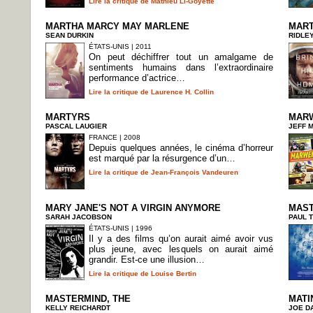
Lire la critique de Mathieu Li-Goyette
MARTHA MARCY MAY MARLENE
MART
SEAN DURKIN
RIDLE
ÉTATS-UNIS | 2011
On peut déchiffrer tout un amalgame de
sentiments humains dans l’extraordinaire
performance d’actrice…
Lire la critique de Laurence H. Collin
MARTYRS
MAR
PASCAL LAUGIER
JEFF 
FRANCE | 2008
Depuis quelques années, le cinéma d’horreur
est marqué par la résurgence d’un…
Lire la critique de Jean-François Vandeuren
MARY JANE'S NOT A VIRGIN ANYMORE
MAST
SARAH JACOBSON
PAUL 
ÉTATS-UNIS | 1996
Il y a des films qu’on aurait aimé avoir vus
plus jeune, avec lesquels on aurait aimé
grandir. Est-ce une illusion…
Lire la critique de Louise Bertin
MASTERMIND, THE
MATI
KELLY REICHARDT
JOE D