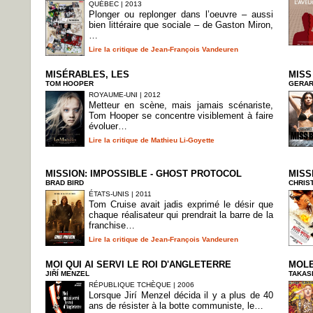
QUÉBEC | 2013
Plonger ou replonger dans l’oeuvre – aussi
bien littéraire que sociale – de Gaston Miron,
…
Lire la critique de Jean-François Vandeuren
MISÉRABLES, LES
MISS
TOM HOOPER
GERAR
ROYAUME-UNI | 2012
Metteur en scène, mais jamais scénariste,
Tom Hooper se concentre visiblement à faire
évoluer…
Lire la critique de Mathieu Li-Goyette
MISSION: IMPOSSIBLE - GHOST PROTOCOL
MISS
BRAD BIRD
CHRIS
ÉTATS-UNIS | 2011
Tom Cruise avait jadis exprimé le désir que
chaque réalisateur qui prendrait la barre de la
franchise…
Lire la critique de Jean-François Vandeuren
MOI QUI AI SERVI LE ROI D'ANGLETERRE
MOLE
JIŘÍ MENZEL
TAKASH
RÉPUBLIQUE TCHÈQUE | 2006
Lorsque Jirí Menzel décida il y a plus de 40
ans de résister à la botte communiste, le…