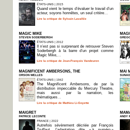
ÉTATS-UNIS | 2015
Quand vient le temps d’évaluer le travail d’un
acteur, soyons honnêtes, un seul critère…
Lire la critique de Sylvain Lavallée
MAGIC MIKE
MAGI
STEVEN SODERBERGH
GREGO
ÉTATS-UNIS | 2012
Il n’est pas si surprenant de retrouver Steven
Soderbergh à la barre d’un projet comme
Magic Mike,…
Lire la critique de Jean-François Vandeuren
MAGNIFICENT AMBERSONS, THE
MAI 
ORSON WELLES
SUNAO
ÉTATS-UNIS | 1942
The Magnificent Ambersons, de par la
distribution impeccable du Mercury Theatre,
mais aussi par la narration, les
thématiques…
Lire la critique de Mathieu Li-Goyette
MAIGRET
MAM
PATRICE LECONTE
ANDY 
FRANCE | 2022
Autrefois sévèrement décriée par François
Truffaut, l’adaptation dite « à numéro »