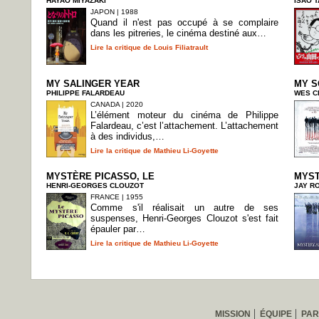
HAYAO MIYAZAKI
ISAO 
JAPON | 1988
Quand il n'est pas occupé à se complaire
dans les pitreries, le cinéma destiné aux…
Lire la critique de Louis Filiatrault
MY SALINGER YEAR
MY S
PHILIPPE FALARDEAU
WES C
CANADA | 2020
L’élément moteur du cinéma de Philippe
Falardeau, c’est l’attachement. L’attachement
à des individus,…
Lire la critique de Mathieu Li-Goyette
MYSTÈRE PICASSO, LE
MYST
HENRI-GEORGES CLOUZOT
JAY R
FRANCE | 1955
Comme s'il réalisait un autre de ses
suspenses, Henri-Georges Clouzot s'est fait
épauler par…
Lire la critique de Mathieu Li-Goyette
MISSION
ÉQUIPE
PAR