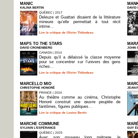
MANIC
MAN
KALINA BERTIN
DAVID
QUÉBEC | 2017
Deleuze et Guattari disaient de la littérature
mineure qu’elle permettait à tout récit
intime…
Lire la critique de Olivier Thibodeau
MAPS TO THE STARS
MAR
DAVID CRONENBERG
JOHN 
CANADA | 2014
Depuis qu’il a délaissé la classe moyenne
pour se concentrer sur l’univers des gens
riches…
Lire la critique de Olivier Thibodeau
MARCELLO MIO
MARC
CHRISTOPHE HONORÉ
JEAN-
FRANCE | 2024
Au théâtre comme au cinéma, Christophe
Honoré construit une œuvre peuplée de
fantômes, figures publiques…
Lire la critique de Louise Bertin
MARCHE COMMUNE
MAR
SYLVAIN L'ESPÉRANCE
GUY É
QUÉBEC | 2025
Avec son nouveau long métrage, le