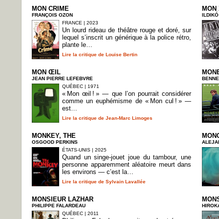
MON CRIME
MON 
FRANÇOIS OZON
ILDIKÓ
FRANCE | 2023
Un lourd rideau de théâtre rouge et doré, sur
lequel s’inscrit un générique à la police rétro,
plante le…
Lire la critique de Louise Bertin
MON ŒIL
MON
JEAN PIERRE LEFEBVRE
BENNE
QUÉBEC | 1971
« Mon œil ! » — que l’on pourrait considérer
comme un euphémisme de « Mon cul ! » —
est…
Lire la critique de Jean-Marc Limoges
MONKEY, THE
MON
OSGOOD PERKINS
ALEJA
ÉTATS-UNIS | 2025
Quand un singe-jouet joue du tambour, une
personne apparemment aléatoire meurt dans
les environs — c’est la…
Lire la critique de Sylvain Lavallée
MONSIEUR LAZHAR
MON
PHILIPPE FALARDEAU
HIROK
QUÉBEC | 2011