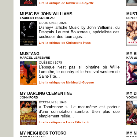
Lire la critique de Mathieu Li-Goyette
MUSIC BY JOHN WILLIAMS
MUS
LAURENT BOUZEREAU
DENIZ
ÉTATS-UNIS | 2024
Disney+ affiche Music by John Williams, du
Français Laurent Bouzereau, spécialiste des
coulisses des tournages…
Lire la critique de Christophe Huss
MUSTANG
MY B
MARCEL LEFEBVRE
KAR-W
QUÉBEC | 1975
L'époque n'est pas si lointaine où Willie
Lamothe, le country et le Festival western de
Saint-Tite…
Lire la critique de Mathieu Li-Goyette
MY DARLING CLEMENTINE
MY D
JOHN FORD
YOON-
ÉTATS-UNIS | 1946
« Tombstone ». Le mot-même est porteur
d'une connotation sombre. Bien plus que
simplement reliée…
Lire la critique de Louis Filiatrault
MY NEIGHBOR TOTORO
MY N