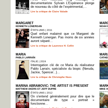
documentariste Sylvain L’Espérance plonge
de nouveau du côté de l’expérimental,…
Lire la critique de Claire Valade
MARGARET
MARG
KENNETH LONERGAN
NOAH 
ÉTATS-UNIS | 2011
Quel enfant malaimé que ce Margaret de
Kenneth Lonergan. Pas moins de six années
auront séparé…
Lire la critique de Laurence H. Collin
MARIA
MARI
PABLO LARRAÍN
CATHE
ITALIE | 2024
Interrogation clé de ce Maria du réalisateur
Pablo Larraín, spécialiste du biopic (Neruda,
Jackie, Spencer...)…
Lire la critique de Christophe Huss
MARINA ABRAMOVIC: THE ARTIST IS PRESENT
MAR
MATTHEW AKERS ET JEFF DUPRE
MIKE 
ÉTATS-UNIS | 2012
On s'entend généralement pour dire que le
documentaire de type « portrait »
fonctionne…