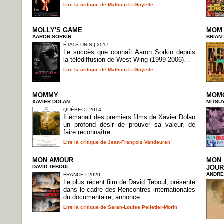
Lire la critique de Mathieu Li-Goyette
MOLLY'S GAME
MOM 
AARON SORKIN
BRIAN
ÉTATS-UNIS | 2017
Le succès que connaît Aaron Sorkin depuis
la télédiffusion de West Wing (1999-2006)…
Lire la critique de Mathieu Li-Goyette
MOMMY
MOMO
XAVIER DOLAN
MITSU
QUÉBEC | 2014
Il émanait des premiers films de Xavier Dolan
un profond désir de prouver sa valeur, de
faire reconnaître…
Lire la critique de Jean-François Vandeuren
MON AMOUR
MON 
DAVID TEBOUL
JOU
ANDRÉ
FRANCE | 2020
Le plus récent film de David Teboul, présenté
dans le cadre des Rencontres internationales
du documentaire, annonce…
Lire la critique de Sarah-Louise Pelletier-Morin