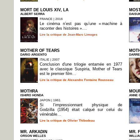
MORT DE LOUIS XIV, LA
MOST
ALBERT SERRA
DAISU
FRANCE | 2016
Le cinéma n’est pas qu’une « machine à
raconter des histoires ».…
Lire la critique de Jean-Marc Limoges
MOTHER OF TEARS
MOTH
DARIO ARGENTO
DARRE
ITALIE | 2007
Conclusion d'une trilogie entamée en 1977
avec le classique Suspiria, Mother of Tears
est le premier film…
Lire la critique de Alexandre Fontaine Rousseau
MOTHRA
MOUR
ISHIRO HONDA
ANNE 
JAPON | 1961
Si l’impressionnant physique de
Godzilla (1954) était calqué sur celui du
vénérable…
Lire la critique de Olivier Thibodeau
MR. ARKADIN
MR. 
ORSON WELLES
WILLIA