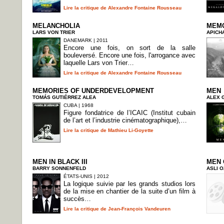
Lire la critique de Alexandre Fontaine Rousseau
MELANCHOLIA
MEM
LARS VON TRIER
APICH
DANEMARK | 2011
Encore une fois, on sort de la salle
bouleversé. Encore une fois, l'arrogance avec
laquelle Lars von Trier…
Lire la critique de Alexandre Fontaine Rousseau
MEMORIES OF UNDERDEVELOPMENT
MEN
TOMÁS GUTIÉRREZ ALEA
ALEX 
CUBA | 1968
Figure fondatrice de l’ICAIC (Institut cubain
de l’art et l’industrie cinématographique),…
Lire la critique de Mathieu Li-Goyette
MEN IN BLACK III
MEN 
BARRY SONNENFELD
ASLI 
ÉTATS-UNIS | 2012
La logique suivie par les grands studios lors
de la mise en chantier de la suite d’un film à
succès…
Lire la critique de Jean-François Vandeuren