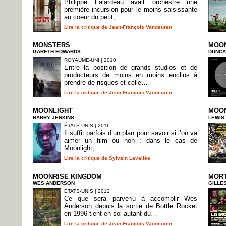
Philippe Falardeau avait orchestré une
première incursion pour le moins saisissante
au coeur du petit,…
Lire la critique de Jean-François Vandeuren
MONSTERS
MOO
GARETH EDWARDS
DUNCA
ROYAUME-UNI | 2010
Entre la position de grands studios et de
producteurs de moins en moins enclins à
prendre de risques et celle…
Lire la critique de Jean-François Vandeuren
MOONLIGHT
MOO
BARRY JENKINS
LEWIS
ÉTATS-UNIS | 2016
Il suffit parfois d’un plan pour savoir si l’on va
aimer un film ou non : dans le cas de
Moonlight,…
Lire la critique de Sylvain Lavallée
MOONRISE KINGDOM
MORT
WES ANDERSON
GILLE
ÉTATS-UNIS | 2012
Ce que sera parvenu à accomplir Wes
Anderson depuis la sortie de Bottle Rocket
en 1996 tient en soi autant du…
Lire la critique de Jean-François Vandeuren