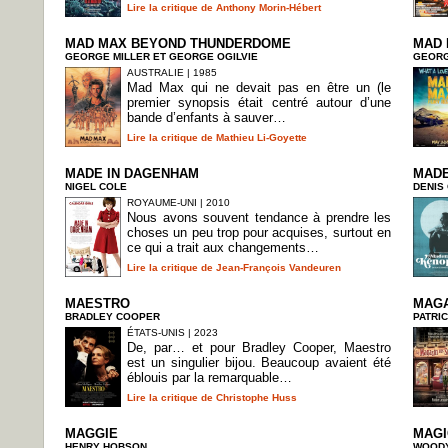
Lire la critique de Anthony Morin-Hébert
MAD MAX BEYOND THUNDERDOME
MAD 
GEORGE MILLER ET GEORGE OGILVIE
GEORG
AUSTRALIE | 1985
Mad Max qui ne devait pas en être un (le
premier synopsis était centré autour d’une
bande d’enfants à sauver…
Lire la critique de Mathieu Li-Goyette
MADE IN DAGENHAM
MADE
NIGEL COLE
DENIS
ROYAUME-UNI | 2010
Nous avons souvent tendance à prendre les
choses un peu trop pour acquises, surtout en
ce qui a trait aux changements…
Lire la critique de Jean-François Vandeuren
MAESTRO
MAGA
BRADLEY COOPER
PATRI
ÉTATS-UNIS | 2023
De, par… et pour Bradley Cooper, Maestro
est un singulier bijou. Beaucoup avaient été
éblouis par la remarquable…
Lire la critique de Christophe Huss
MAGGIE
MAGI
HENRY HOBSON
WOODY