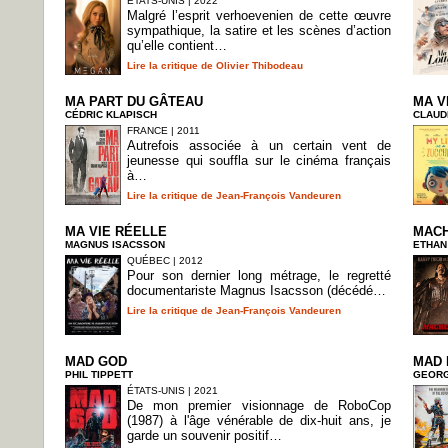
ÉTATS-UNIS | 2022
Malgré l’esprit verhoevenien de cette œuvre
sympathique, la satire et les scènes d’action
qu’elle contient…
Lire la critique de Olivier Thibodeau
MA PART DU GÂTEAU
MA V
CÉDRIC KLAPISCH
CLAUD
FRANCE | 2011
Autrefois associée à un certain vent de
jeunesse qui souffla sur le cinéma français
à…
Lire la critique de Jean-François Vandeuren
MA VIE RÉELLE
MAC
MAGNUS ISACSSON
ETHAN
QUÉBEC | 2012
Pour son dernier long métrage, le regretté
documentariste Magnus Isacsson (décédé…
Lire la critique de Jean-François Vandeuren
MAD GOD
MAD
PHIL TIPPETT
GEORG
ÉTATS-UNIS | 2021
De mon premier visionnage de RoboCop
(1987) à l'âge vénérable de dix-huit ans, je
garde un souvenir positif…