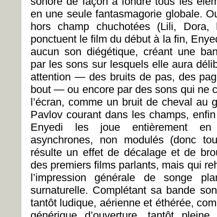
sonore de façon à fondre tous les élém
en une seule fantasmagorie globale. Ou
hors champ chuchotées (Lili, Dora, l
ponctuent le film du début à la fin, Enye
aucun son diégétique, créant une ba
par les sons sur lesquels elle aura délib
attention — des bruits de pas, des pag
bout — ou encore par des sons qui ne c
l’écran, comme un bruit de cheval au g
Pavlov courant dans les champs, enfin 
Enyedi les joue entièrement en p
asynchrones, non modulés (donc tou
résulte un effet de décalage et de bro
des premiers films parlants, mais qui 
l’impression générale de songe pl
surnaturelle. Complétant sa bande sono
tantôt ludique, aérienne et éthérée, co
générique d’ouverture, tantôt pleine