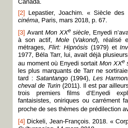
Canada.
[2]
Lepastier, Joachim. « Siècle des
cinéma
, Paris, mars 2018, p. 67.
e
[3]
Avant
Mon XX
siècle
, Enyedi n’av
à son actif,
Mole
(
Vakond
), réalisé
métrages,
Flirt: Hipnósis
(1979) et
In
1977, Béla Tarr, lui, avait déjà plusieu
e
au moment où Enyedi sortait
Mon XX
s
les plus marquants de Tarr ne sortirai
tard :
Satantango
(1994),
Les Harmon
cheval de Turin
(2011). Il est par ailleu
trois premiers films d’Enyedi exp
fantaisistes, oniriques ou carrément fa
proche de ses thèmes de prédilection 
[4]
Dickeli, Jean-François. 2018. « Co