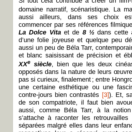
Si tout cela contribue à créer un film
domaine narratif, scénaristique. La 
aussi ailleurs, dans ses choix est
commencer par ses références filmiques
La Dolce Vita
et de
8 ½
dans cette a
d’une folie joyeuse et quelque peu dél
aussi un peu de Béla Tarr, contemporain
et blanc saisissant de précision et é
e
XX
siècle
, bien que les deux cinéas
opposés dans la nature de leurs œuvres
pas si curieux, finalement ; entre Hongroi
une certaine esthétique ou une fasci
contre-jours bien contrastés
[3]
). Et, 
de son compatriote, il faut bien avoue
aussi, comme Béla Tarr, à la notion 
s’attache à raconter les retrouvailles
séparées malgré elles dans leur enfanc