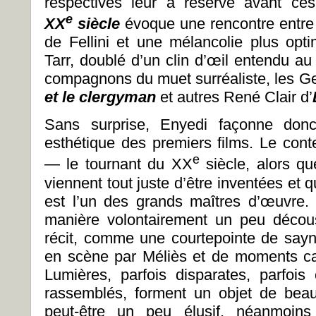
respectives leur a réservé avant ces 
e
XX
siècle
évoque une rencontre entre 
de Fellini et une mélancolie plus opti
Tarr, doublé d’un clin d’œil entendu a
compagnons du muet surréaliste, les 
et le clergyman
et autres René Clair d’
Sans surprise, Enyedi façonne don
esthétique des premiers films. Le conte
e
— le tournant du XX
siècle, alors q
viennent tout juste d’être inventées et
est l’un des grands maîtres d’œuvre.
manière volontairement un peu décou
récit, comme une courtepointe de say
en scène par Méliès et de moments capt
Lumières, parfois disparates, parfois
rassemblés, forment un objet de beau
peut-être un peu élusif, néanmoins