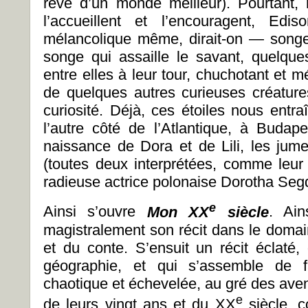
rêve d’un monde meilleur). Pourtant,
l’accueillent et l’encouragent, Edi
mélancolique même, dirait-on — songeu
songe qui assaille le savant, quelques
entre elles à leur tour, chuchotant et mé
de quelques autres curieuses créatures
curiosité. Déjà, ces étoiles nous entr
l’autre côté de l’Atlantique, à Budap
naissance de Dora et de Lili, les jume
(toutes deux interprétées, comme leur 
radieuse actrice polonaise Dorotha Seg
e
Ainsi s’ouvre
Mon XX
siècle
. Ain
magistralement son récit dans le domai
et du conte. S’ensuit un récit éclaté,
géographie, et qui s’assemble de 
chaotique et échevelée, au gré des avent
e
de leurs vingt ans et du XX
siècle, c