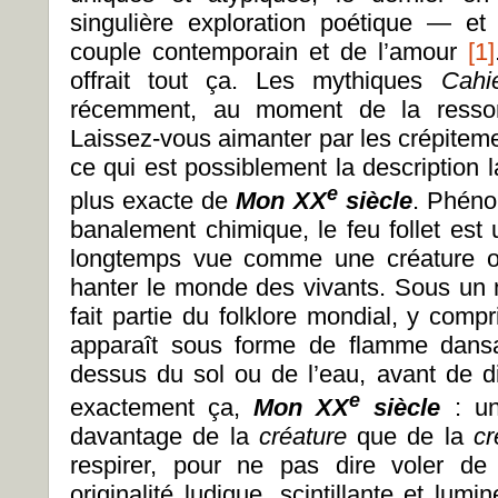
singulière exploration poétique — et
couple contemporain et de l’amour
[1]
offrait tout ça. Les mythiques
Cahi
récemment, au moment de la ressor
Laissez-vous aimanter par les crépitemen
ce qui est possiblement la description l
e
plus exacte de
Mon XX
siècle
. Phéno
banalement chimique, le feu follet est
longtemps vue comme une créature 
hanter le monde des vivants. Sous un n
fait partie du folklore mondial, y compri
apparaît sous forme de flamme dansan
dessus du sol ou de l’eau, avant de dis
e
exactement ça,
Mon XX
siècle
: un
davantage de la
créature
que de la
cr
respirer, pour ne pas dire voler de
originalité ludique, scintillante et lumi