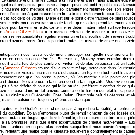
 Le cinéaste enchaîne les coups à un rythme effarant, mais amplifie égalem
elles il prépare sa prochaine attaque, poussant petit à petit ses adversai
 cinquième long métrage est en soi parfaitement résumée dès son entrée
nne idée de ce à quoi ressemblera la suite des événements pour Diane « Di
de cet accident de voiture, Diane est sur le point d’être frappée de plein fouet 
e ses esprits pour poursuivre sa route tandis que s’attrouperont les curieux aut
t que pour lui venir en aide. Cette même détermination refait surface lorsqu’e
e (
Antoine-Olivier Pilon
) à la maison, refusant de recourir à une nouvelle 
er de ses responsabilités légales envers un enfant souffrant de sévères troub
du d’avance, mais Diane a pourtant toutes les raisons de croire que la victo
’anticipation nous laisse évidemment présager sur quelle note prendra fin
nt de ce nouveau duo mère-fils. Entretemps,
Mommy
nous entraîne dans 
qu’il a à la fois de plus sombre et violent et de plus éblouissant et unificate
a (
Suzanne Clément
) trouve d’ailleurs vite refuge, percevant dans l’authentic
es nouveaux voisins une manière d’échapper à un foyer où tout semble avoir 
omposent dès que l’on prend la parole, où l’on marche sur la pointe des pi
 et décidé. Nouvelle ode à la différence et à la marginalité,
Mommy
s’en pr
plus à se défaire de tout ce qui la lie au réel, préférant le confort de ce qui 
Steve s’impose dans un tel univers comme cette force indomptable, capable
iel au cinéma du Québécois. Chez Dolan, l’harmonie naît du désordre et vi
, mais l’impulsion est toujours préférée au statu quo.
patriotes, le Québécois ne cherche pas à reproduire la réalité, à confronter
uité du quotidien. Dolan s’empresse plutôt de remplir chacun de ces fossés d’
avec autant de fougue que de vulnérabilité, d’un recours constant à des piè
e à sa prémisse, ainsi que d’une accentuation de chaque mouvement – aut
es situations on ne peut plus banales auxquelles il nous convie émergent 
, reflétant une réalité dont le cinéaste bouleverse continuellement la caden