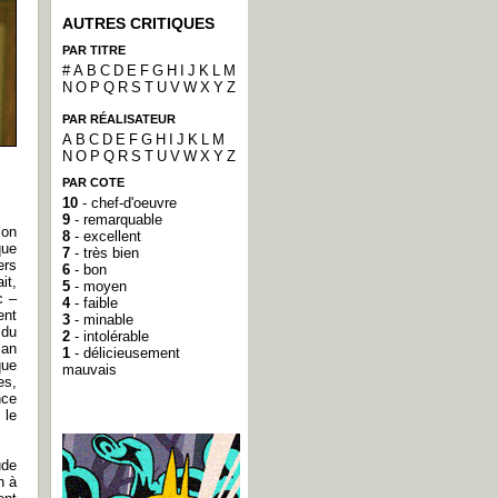
AUTRES CRITIQUES
PAR TITRE
#
A
B
C
D
E
F
G
H
I
J
K
L
M
N
O
P
Q
R
S
T
U
V
W
X
Y
Z
PAR RÉALISATEUR
A
B
C
D
E
F
G
H
I
J
K
L
M
N
O
P
Q
R
S
T
U
V
W
X
Y
Z
PAR COTE
10
- chef-d'oeuvre
9
- remarquable
son
8
- excellent
que
7
- très bien
ers
6
- bon
it,
5
- moyen
c –
4
- faible
ent
3
- minable
 du
2
- intolérable
lan
1
- délicieusement
que
mauvais
es,
nce
 le
ude
n à