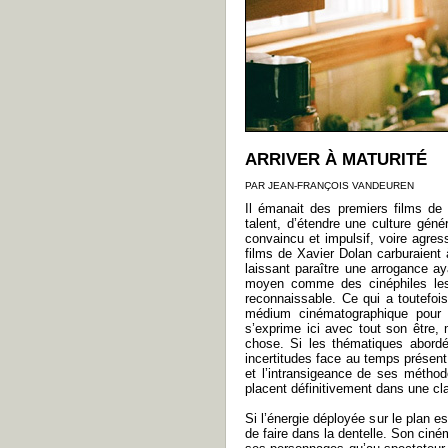
ARRIVER À MATURITÉ
PAR JEAN-FRANÇOIS VANDEUREN
Il émanait des premiers films de
talent, d’étendre une culture gé
convaincu et impulsif, voire agress
films de Xavier Dolan carburaient à
laissant paraître une arrogance aya
moyen comme des cinéphiles les
reconnaissable. Ce qui a toutefo
médium cinématographique pour m
s’exprime ici avec tout son être,
chose. Si les thématiques abordée
incertitudes face au temps présen
et l’intransigeance de ses métho
placent définitivement dans une cl
Si l’énergie déployée sur le plan es
de faire dans la dentelle. Son ciné