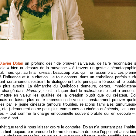
Xavier Dolan
un profond désir de prouver sa valeur, de faire reconnaître 
nérale « bien au-dessus de la moyenne » à travers un geste cinématographi
if, mais qui, au final, divisait beaucoup plus qu’il ne rassemblait. Les premi
 l’influence et à la citation. Le tout contenu dans un emballage parfois surfa
nt certainement restreint le dialogue entre le principal intéressé et le publi
 plus avertis. La démarche du Québécois demeure, certes, immédiatem
is changé dans
Mommy
, c’est la façon dont le réalisateur se sert à présent
ettre en valeur les qualités de la création plutôt que du créateur. Do
 mais ne laisse plus cette impression de vouloir constamment prouver quel
s par le jeune cinéaste (amours troubles, relations familiales tumultueus
t, etc.) demeurent on ne peut plus communes au cinéma québécois, l’assura
des – tout comme la charge émotionnelle souvent brutale qui en découle –,
asse à part.
thétique tend à nous laisser croire le contraire, Dolan n’a pourtant pas l’habit
ma finit toujours par prendre la forme d’un match de boxe l’opposant aussi bie