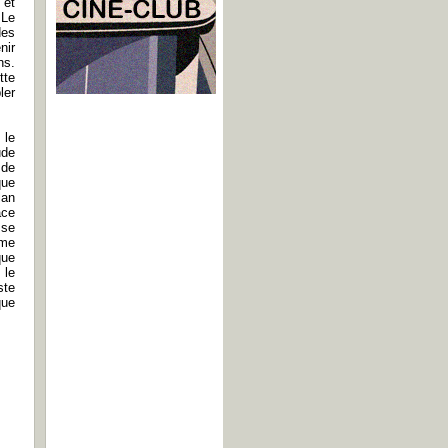
 et
 Le
des
nir
ns.
tte
ler
 le
ude
 de
que
lan
âce
sse
mme
que
 le
ste
que