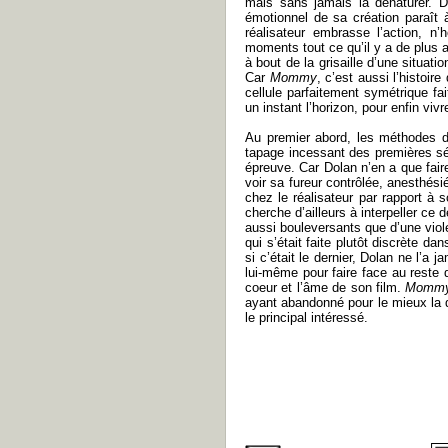
mais sans jamais la dénaturer. D
émotionnel de sa création paraît
réalisateur embrasse l’action, n
moments tout ce qu’il y a de plus 
à bout de la grisaille d’une situati
Car
Mommy
, c’est aussi l’histoir
cellule parfaitement symétrique fa
un instant l’horizon, pour enfin viv
Au premier abord, les méthodes d
tapage incessant des premières sé
épreuve. Car Dolan n’en a que faire
voir sa fureur contrôlée, anesthés
chez le réalisateur par rapport à s
cherche d’ailleurs à interpeller ce
aussi bouleversants que d’une viol
qui s’était faite plutôt discrète
si c’était le dernier, Dolan ne l’a
lui-même pour faire face au reste d
coeur et l’âme de son film.
Momm
ayant abandonné pour le mieux la qu
le principal intéressé.