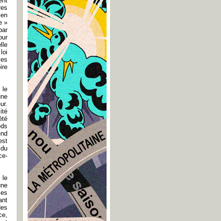
ent
res
 en
e »
par
our
lle
loi
les
ire
 le
une
ur.
ité
été
eds
end
est
 du
ce-
 le
une
ces
ant
des
ce,