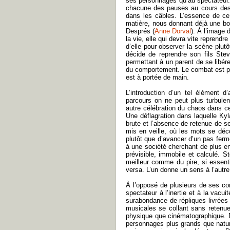
ses personnages qu’au spectateur.
chacune des pauses au cours desqu
dans les câbles. L’essence de ce
matière, nous donnant déjà une bo
Després (
Anne Dorval
). À l’image 
la vie, elle qui devra vite reprendr
d’elle pour observer la scène plutô
décide de reprendre son fils Stev
permettant à un parent de se libér
du comportement. Le combat est per
est à portée de main.
L’introduction d’un tel élément d
parcours on ne peut plus turbule
autre célébration du chaos dans ce 
Une déflagration dans laquelle Kyl
brute et l’absence de retenue de s
mis en veille, où les mots se déc
plutôt que d’avancer d’un pas ferme
à une société cherchant de plus en 
prévisible, immobile et calculé. 
meilleur comme du pire, si essent
versa. L’un donne un sens à l’autre
À l’opposé de plusieurs de ses com
spectateur à l’inertie et à la vac
surabondance de répliques livrées 
musicales se collant sans retenu
physique que cinématographique. D
personnages plus grands que nature