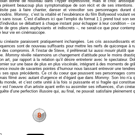
olan donne de nouveau dans l’hyper expressivité, mais le choc artistique
 à présent beaucoup plus symptomatique de son récit et de ses intentions.
’hésite pas à faire chanter, danser et virevolter ses personnages durant 
anodins.
Mommy
, c’est la vitalité et l’exubérance du film Bollywood voulant ve
on sans issue. C’est d’ailleurs ici que l’emploi du format 1:1 prend tout son se
e d’individus se débattant à chaque instant pour échapper à leur condition – ce
ite de gros plans asphyxiants et indiscrets –, ne serait-ce que pour contemp
re leur vie en cinémascope.
u cinéaste paraissent pratiquement inchangées. Les cris assourdissants et
quences sont de nouveau suffisants pour mettre les nerfs de quiconque à r
 des compromis. À l’instar de Steve, il préférerait lui aussi mourir plutôt que
iée.
Mommy
révèle néanmoins un changement d’attitude pour le moins drasti
on art, par rapport à la relation qu’il désire entretenir avec le spectateur. Do
 dernier sur une base de plus en plus viscérale, intégrant à des moments de gr
ence inouïe de savantes pointes d’humour nous laissant entrevoir une tendre
 dans ses opus précédents. Ce cri du coeur que poussent ses personnages co
 jamais filmé avec autant d’urgence et d’égard que dans
Mommy
. Son trio n’a 
u monde, et c’est cette unité à la fois si puissante et si fragile qui constitue
y
est l’oeuvre d’un artiste ayant enfin su assimiler ses influences, d’un cinéa
ête d’une perfection illusoire qui, au final, ne pouvait satisfaire pleinement 
8