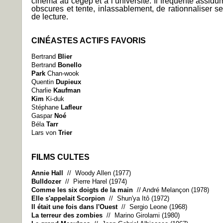
cinéma au cégep et à l’université. Il fréquente assidu
obscures et tente, inlassablement, de rationnaliser s
de lecture.
CINÉASTES ACTIFS FAVORIS
Bertrand
Blier
Bertrand
Bonello
Park
Chan-wook
Quentin
Dupieux
Charlie
Kaufman
Kim
Ki-duk
Stéphane
Lafleur
Gaspar
Noé
Béla
Tarr
Lars von
Trier
FILMS CULTES
Annie Hall
// Woody Allen (1977)
Bulldozer
// Pierre Harel (1974)
Comme les six doigts de la main
// André Melançon (1978)
Elle s'appelait Scorpion
// Shun'ya Itô (1972)
Il était une fois dans l'Ouest
// Sergio Leone (1968)
La terreur des zombies
// Marino Girolami (1980)