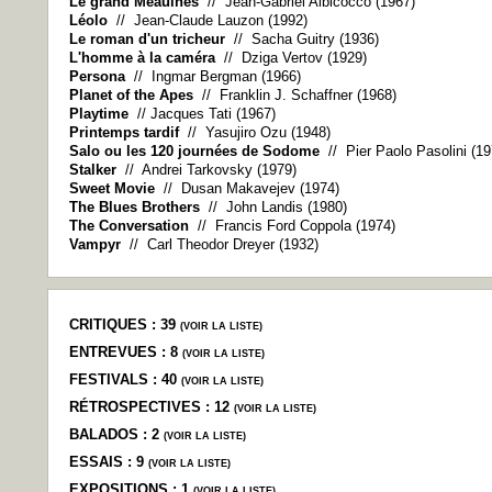
Le grand Meaulnes
// Jean-Gabriel Albicocco (1967)
Léolo
// Jean-Claude Lauzon (1992)
Le roman d'un tricheur
// Sacha Guitry (1936)
L'homme à la caméra
// Dziga Vertov (1929)
Persona
// Ingmar Bergman (1966)
Planet of the Apes
// Franklin J. Schaffner (1968)
Playtime
// Jacques Tati (1967)
Printemps tardif
// Yasujiro Ozu (1948)
Salo ou les 120 journées de Sodome
// Pier Paolo Pasolini (19
Stalker
// Andrei Tarkovsky (1979)
Sweet Movie
// Dusan Makavejev (1974)
The Blues Brothers
// John Landis (1980)
The Conversation
// Francis Ford Coppola (1974)
Vampyr
// Carl Theodor Dreyer (1932)
CRITIQUES : 39
(
VOIR LA LISTE
)
ENTREVUES : 8
(
VOIR LA LISTE
)
FESTIVALS : 40
(
VOIR LA LISTE
)
RÉTROSPECTIVES : 12
(
VOIR LA LISTE
)
BALADOS : 2
(
VOIR LA LISTE
)
ESSAIS : 9
(
VOIR LA LISTE
)
EXPOSITIONS : 1
(
VOIR LA LISTE
)