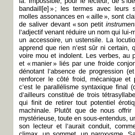
là. Impossible, pour le lecteur, de s’ide
bandaill[e] » ; les termes avec leurs s
molles assonances en « aille », sont cla
de saliver devant « son petit
instrumen
l’adjectif venant réduire un nom qui lui-
un accessoire, un ustensile. La locutio
apprend que rien n’est sûr ni certain, q
voire mou et indolent. Les verbes, au p
et « manier » liés par une froide conjon
dénotant l’absence de progression (et 
renforcer le côté froid, mécanique et 
c’est le parallélisme syntaxique final
d’ailleurs constitué de trois tétrasyllab
qui finit de retirer tout potentiel ér
machinale. Plutôt que de nous offrir
mystérieuse, toute en sous-entendus, un
son lecteur et l’aurait conduit, comme
climax, un sommet, un paroxysme, Sa