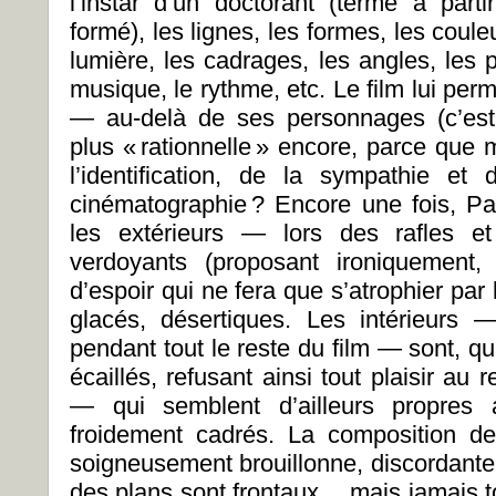
l’instar d’un doctorant (terme à par
formé), les lignes, les formes, les couleu
lumière, les cadrages, les angles, les p
musique, le rythme, etc. Le film lui perme
— au-delà de ses personnages (c’est
plus « rationnelle » encore, parce que
l’identification, de la sympathie e
cinématographie ? Encore une fois, Paso
les extérieurs — lors des rafles 
verdoyants (proposant ironiquement
d’espoir qui ne fera que s’atrophier par 
glacés, désertiques. Les intérieurs
pendant tout le reste du film — sont, qu
écaillés, refusant ainsi tout plaisir au
— qui semblent d’ailleurs propres
froidement cadrés. La composition d
soigneusement brouillonne, discordante,
des plans sont frontaux… mais jamais tou