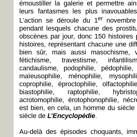
émoustiller la galerie et permettre ai
leurs fantasmes les plus inavouables
er
L’action se déroule du 1
novembre 
pendant lesquels chacune des prostitu
obscènes par jour, donc 150 histoires p
histoires, représentant chacune une dif
bien sûr, mais aussi masochisme, vo
fétichisme, travestisme, infantili
candaulisme, podophilie, pédophilie, 
maïeusophilie, ménophilie, mysophili
coprophilie, éproctophilie, olfactophilie
biastophilie, raptophilie, hybristo
acrotomophilie, érotophonophilie, nécr
est bien, en cela, un homme du siècl
siècle de
L’Encyclopédie
.
Au-delà des épisodes choquants, im