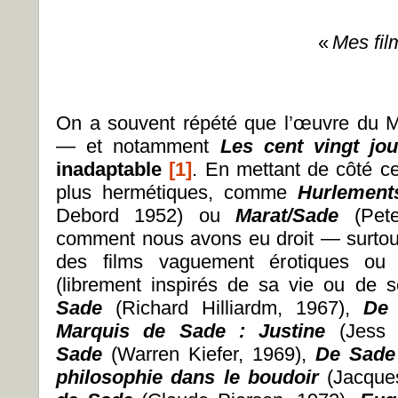
«
Mes fil
On a souvent répété que l’œuvre du 
— et notamment
Les cent vingt j
inadaptable
[1]
. En mettant de côté ce
plus hermétiques, comme
Hurlement
Debord 1952) ou
Marat/Sade
(Pet
comment nous avons eu droit — surto
des films vaguement érotiques ou 
(librement inspirés de sa vie ou de 
Sade
(Richard Hilliardm, 1967),
De
Marquis de Sade : Justine
(Jess
Sade
(Warren Kiefer, 1969),
De Sad
philosophie dans le boudoir
(Jacque