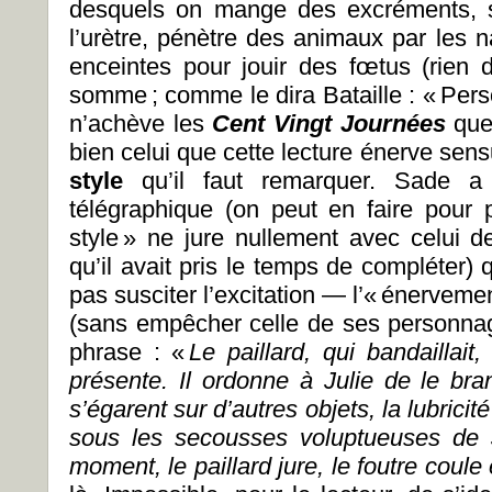
desquels on mange des excréments, s
l’urètre, pénètre des animaux par les
enceintes pour jouir des fœtus (rien d
somme ; comme le dira Bataille : « Per
n’achève les
Cent Vingt Journées
que
bien celui que cette lecture énerve sen
style
qu’il faut remarquer. Sade a un
télégraphique (on peut en faire pour
style » ne jure nullement avec celui d
qu’il avait pris le temps de compléter) 
pas susciter l’excitation — l’« énervem
(sans empêcher celle de ses personna
phrase : «
Le paillard, qui bandaillait
présente. Il ordonne à Julie de le bra
s’égarent sur d’autres objets, la lubricité
sous les secousses voluptueuses de Ju
moment, le paillard jure, le foutre coule