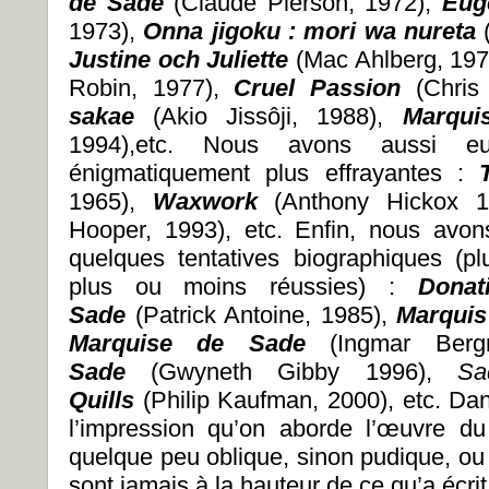
de Sade
(Claude Pierson, 1972),
Eug
1973),
Onna jigoku : mori wa nureta
Justine och Juliette
(Mac Ahlberg, 19
Robin, 1977),
Cruel Passion
(Chris
sakae
(Akio Jissôji, 1988),
Marqu
1994),etc. Nous avons aussi e
énigmatiquement plus effrayantes :
1965),
Waxwork
(Anthony Hickox 
Hooper, 1993), etc. Enfin, nous avon
quelques tentatives biographiques (pl
plus ou moins réussies) :
Donat
Sade
(Patrick Antoine, 1985),
Marqui
Marquise de Sade
(Ingmar Ber
Sade
(Gwyneth Gibby 1996),
Sa
Quills
(Philip Kaufman, 2000), etc. Da
l’impression qu’on aborde l’œuvre du
quelque peu oblique, sinon pudique, ou 
sont jamais à la hauteur de ce qu’a écrit 