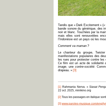
Tandis que « Dark Excitement » («
bande sonore du générique, des im
noir et blanc. Touchées par la main
mais elles sont renouvelées enco
l’Indonésie est un pays où les mou
Comment va maman ?
Le chanteur du groupe, Twister
manifestations populaires des deu
les rues pour protester contre les 
Ce film est un acte de solidarité
image
, une
contre-société
. Comme
drapeau. »
[3]
[1]
Rahmania Nerva. «
Siasat Peng
22 oct. 2025, minikino.org
[2]
Tous les passages en italique sont
[3]
www.paroles-musique.com/eng/lyr