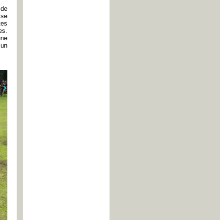
 de
 se
tes
es.
une
 un