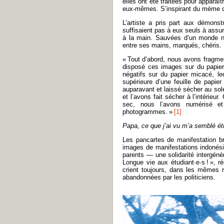
elles ont été traitées pour apparaî
eux-mêmes. S’inspirant du mème du
L’artiste a pris part aux démonst
suffisaient pas à eux seuls à assu
à la main. Sauvées d’un monde nu
entre ses mains, marqués, chéris.
« Tout d’abord, nous avons fragm
disposé ces images sur du papier
négatifs sur du papier micacé, le
supérieure d’une feuille de papie
auparavant et laissé sécher au sol
et l’avons fait sécher à l’intérieu
sec, nous l’avons numérisé e
photogrammes. »
[1]
Papa, ce que j’ai vu m’a semblé ét
Les pancartes de manifestation br
images de manifestations indonési
parents — une solidarité intergén
Longue vie aux étudiant·e·s ! », r
crient toujours, dans les mêmes r
abandonnées par les politiciens.