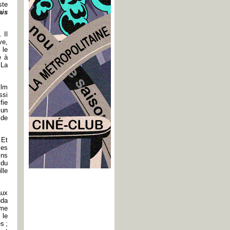
ste
ais
 Il
ve,
 le
é à
 La
ilm
ssi
fie
 un
 de
 Et
les
ins
 du
lle
aux
uda
ème
 le
s ;