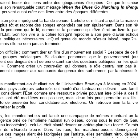
ient tisser des liens entre des géographies éloignées. Ce que le cinéa
ans son remarquable court métrage
When the Blues Go Marching In
(
Peng
es peuvent aussi créer des liens entre des époques différentes.
à son père imprègnent la bande sonore. L’artiste et militant a quitté la maison.
 plus tôt et raconte des songes engendrés par son épuisement. Dans son rê
 personne qui le lit, comme si la personne qui rêve était un livre lu par
l’État. Son ton vire à la colère lorsqu’il reproche à son père d’avoir échou
politiques nécessaires. « Quel genre de monde m’as-tu laissé, papa ? »
, mais elle ne sera jamais terminée.
n difficile : comment tirer un film d’un mouvement social ? L’espace de ce f
s groupes médiatiques. Si d’autres personnes que le gouvernement (au
ent ses dirigeant·e·s) se prononcent sur des questions politiques, on les quali
es ». Comment créer un
contre-film
qui donnera le rôle central non pas à
Comment s’opposer aux raccourcis dangereux des surhommes par la nécessité
 manifestant·e·s étudiant·e·s de l’Universitas Brawijaya à Malang en 2024.
des pays autrefois colonisés ont hérité d’un fardeau non désiré : ces famil
i considèrent l’État comme une ressource privée pouvant être pillée à des f
nes ont été modifiées non pas une, mais deux fois pour permettre aux fils
o de présenter leur candidature aux élections. On retrouve bien là la viei
atiser le profit.
s, les manifestant·e·s ont lancé une campagne de mèmes montrant un f
rgence orné de l’emblème national (un oiseau, connu sous le nom de Gar
eau indonésien) ; celui-ci était planté devant un arrière-plan bleu foncé. Ce m
 de « Garuda bleu ». Dans les rues, les marcheur·euse·s dénonçaient
 ces images aient été fabriquées par l’artiste, elles semblent rétro, délavée