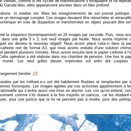
tre vieillies, comme si les cycles de manifestations s’évoquaient et se répétai
 Garuda bleu, elles apparaissent ancrées dans un bleu profond.
rations.
In medias res
. Mais les enregistrements de son journal politique
rer un témoignage complet. Ces images devaient être retouchées et retravaill
mérique en voie de disparition et transformées en objets pouvant être te
enté la séquence (numériquement) en 24 images par seconde. Puis, nous av
 dans une grille 3 x 3, soit neuf images par feuille. Nous avons imprimé 
quel est devenu le nouveau négatif. Nous avons placé celui-ci dans la par
r carbone noir de format A3, que nous avions enduite d’une solution chimi
eil pendant plusieurs minutes. Nous avons ensuite lavé le papier carbone à l’
r. Cette opération a été réalisée dans ma chambre de pension. Une fois le pap
t monté. Les neuf grilles bleues imprimées ont enfin été coupées
rangement familier.
[2]
andies par les militant·e·s ont été habilement floutées et remplacées par 
ennes historiques. Les images agitées par ces activistes appartiennent à le
érationnelle qui s’avère aussi une mise en abyme. Les cris qu’on entend, ce
ésonnent comme s’ils étaient à la fois inspirés et vaincus, car les étudiant·
ues, pour une justice que la loi ne parvient pas à rendre, pour des politiq