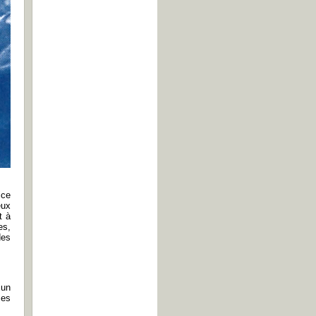
ice
eux
t à
es,
des
 un
mes