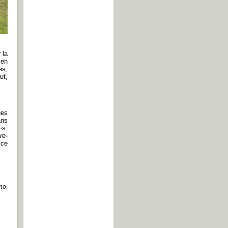
 la
 en
es,
ut,
ues
ans
·s.
re-
 ce
ino
,