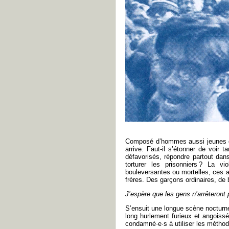
Composé d’hommes aussi jeunes que
arrive. Faut-il s’étonner de voir
défavorisés, répondre partout dan
torturer les prisonniers ? La vi
bouleversantes ou mortelles, ces a
frères. Des garçons ordinaires, de
J’espère que les gens n’arrêteront 
S’ensuit une longue scène nocturne
long hurlement furieux et angoi
condamné·e·s à utiliser les métho