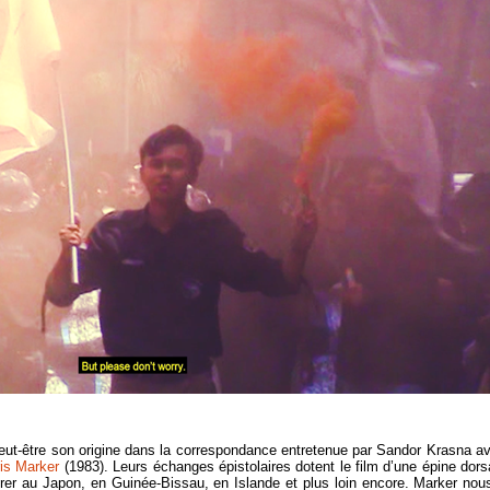
t peut-être son origine dans la correspondance entretenue par Sandor Krasna a
is Marker
(1983). Leurs échanges épistolaires dotent le film d’une épine dors
urer au Japon, en Guinée-Bissau, en Islande et plus loin encore. Marker nou