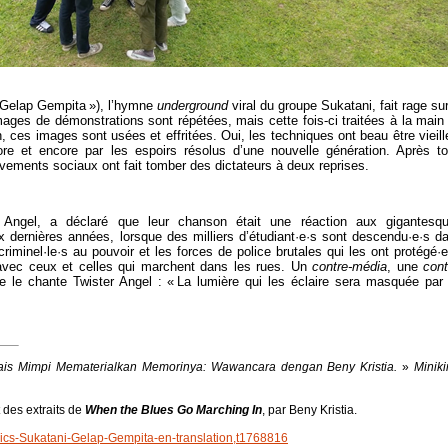
 Gelap Gempita »), l’hymne
underground
viral du groupe Sukatani, fait rage sur
ages de démonstrations sont répétées, mais cette fois-ci traitées à la main
, ces images sont usées et effritées. Oui, les techniques ont beau être vieill
re et encore par les espoirs résolus d’une nouvelle génération. Après to
vements sociaux ont fait tomber des dictateurs à deux reprises.
 Angel, a déclaré que leur chanson était une réaction aux gigantesq
x dernières années, lorsque des milliers d’étudiant·e·s sont descendu·e·s d
criminel·le·s au pouvoir et les forces de police brutales qui les ont protégé·e
 avec ceux et celles qui marchent dans les rues. Un
contre-média
, une
cont
 le chante Twister Angel : « La lumière qui les éclaire sera masquée par
ais Mimpi Mematerialkan Memorinya: Wawancara dengan Beny Kristia.
»
Minik
 des extraits de
When the Blues Go Marching In
, par Beny Kristia.
ics-Sukatani-Gelap-Gempita-en-translation,t1768816