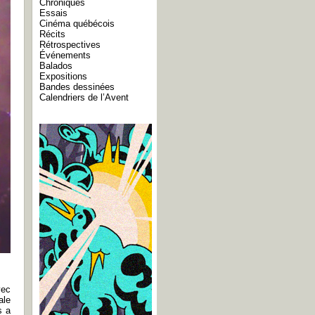
Chroniques
Essais
Cinéma québécois
Récits
Rétrospectives
Événements
Balados
Expositions
Bandes dessinées
Calendriers de l’Avent
vec
ale
s a