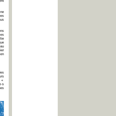
ent
 ne
ées
nus
ons
ces
tie
que
eau
ier
 en
des
urs
s «
e·s
ues