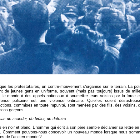
 les protestataires, un contre-mouvement s’organise sur le terrain. La pol
 tant de jeunes gens en uniforme, souvent (mais pas toujours) issus de mili
s le monde à des appels nationaux à soumettre leurs voisins par la force e
olence policière est une violence ordinaire. Qu’elles soient désastreus
ctions, commises en toute impunité, sont menées par des fils, des voisins, 
 bons garçons.
pas de scander, de brûler, de détruire.
 en noir et blanc. L’homme qui écrit à son père semble déclamer sa lettre en
ssé. Comment pouvons-nous concevoir un nouveau monde lorsque nous som
des de l’ancien monde ?