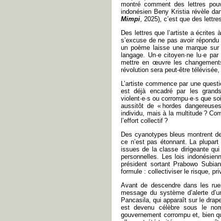
montré comment des lettres pouva
indonésien Beny Kristia révèle d
Mimpi
, 2025), c’est que des lettr
Des lettres que l’artiste a écrites 
s’excuse de ne pas avoir répondu
un poème laisse une marque sur la
langage. Un·e citoyen·ne lu·e par 
mettre en œuvre les changements 
révolution sera peut-être télévisée
L’artiste commence par une questio
est déjà encadré par les grand
violent·e·s ou corrompu·e·s que soi
aussitôt de « hordes dangereus
individu, mais à la multitude ? 
l’effort collectif ?
Des cyanotypes bleus montrent des
ce n’est pas étonnant. La plupart 
issues de la classe dirigeante qu
personnelles. Les lois indonésien
président sortant Prabowo Subiant
formule : collectiviser le risque, priv
Avant de descendre dans les rue
message du système d’alerte d’u
Pancasila, qui apparaît sur le drap
est devenu célèbre sous le nom
gouvernement corrompu et, bien que