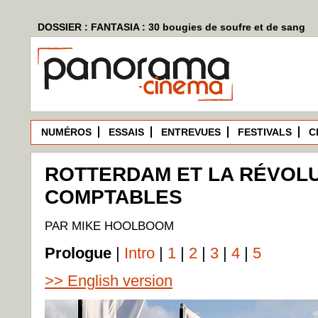
DOSSIER : FANTASIA : 30 bougies de soufre et de sang
NUMÉROS
ESSAIS
ENTREVUES
FESTIVALS
C
ROTTERDAM ET LA RÉVOLU
COMPTABLES
PAR MIKE HOOLBOOM
Prologue
|
Intro
|
1
|
2
|
3
|
4
|
5
>> English version