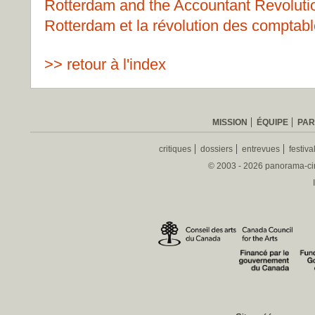
Rotterdam and the Accountant Revoluti
Rotterdam et la révolution des comptab
>> retour à l'index
MISSION
ÉQUIPE
PAR
critiques
dossiers
entrevues
festiva
© 2003 - 2026 panorama-ciné