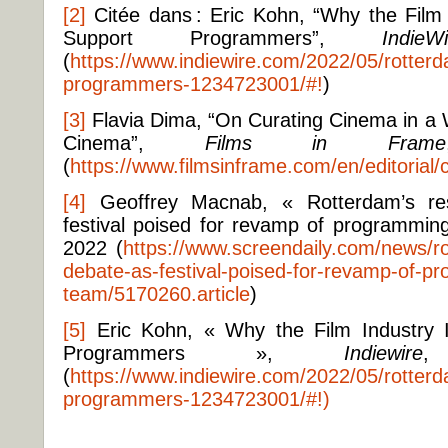
[2]
Citée dans : Eric Kohn, “Why the Film 
Support Programmers”,
IndieWi
(
https://www.indiewire.com/2022/05/rotterdam
programmers-1234723001/#!
)
[3]
Flavia Dima, “On Curating Cinema in a W
Cinema”,
Films in Frame
(
https://www.filmsinframe.com/en/editorial/c
[4]
Geoffrey Macnab, « Rotterdam’s res
festival poised for revamp of programmi
2022 (
https://www.screendaily.com/news/r
debate-as-festival-poised-for-revamp-of-p
team/5170260.article
)
[5]
Eric Kohn, « Why the Film Industry I
Programmers »,
Indiewire
(
https://www.indiewire.com/2022/05/rotterdam
programmers-1234723001/#!)