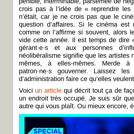
pénible
,
interminable
,
parsemée de négat
crois pas à l’idée de « reprendre les
n’était
,
car je ne crois pas que le cin
question d’affaires. Si le cinéma est
comme on l’affirme si souvent, alors l
vide cette année. Il est temps de dire
gérant·e·s et aux personnes d’inf
néolibéralisme signifie que les artistes
mêmes, à elles-mêmes. Merde à la
patron·ne·s gouverner. Laissez les
d’administration faire ce qu’elles veulen
Voici
un article
qui décrit tout ça de faço
un endroit très occupé. Je suis sûr qu
autre qui vous plaît. Ou mieux encore, éc