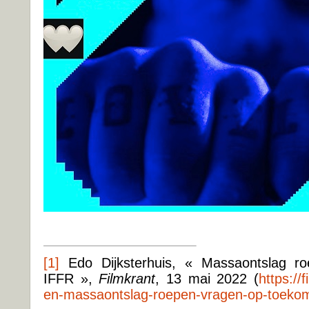
[1]
Edo Dijksterhuis, « Massa­ontslag ro
IFFR »,
Filmkrant
, 13 mai 2022 (
https://
en-massaontslag-roepen-vragen-op-toekoms