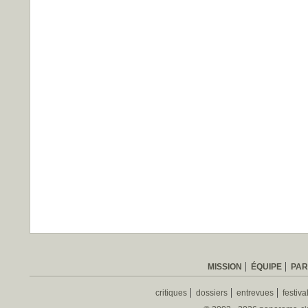
MISSION
ÉQUIPE
PAR
critiques
dossiers
entrevues
festiva