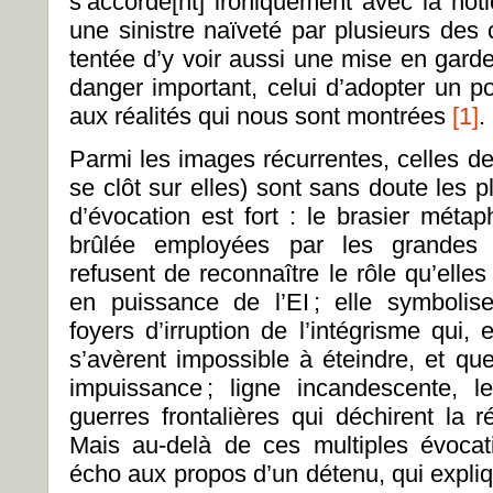
s’accorde[nt] ironiquement avec la no
une sinistre naïveté par plusieurs des 
tentée d’y voir aussi une mise en gard
danger important, celui d’adopter un p
aux réalités qui nous sont montrées
[1]
.
Parmi les images récurrentes, celles de
se clôt sur elles) sont sans doute les 
d’évocation est fort : le brasier métap
brûlée employées par les grandes 
refusent de reconnaître le rôle qu’elle
en puissance de l’EI ; elle symboli
foyers d’irruption de l’intégrisme qui, e
s’avèrent impossible à éteindre, et qu
impuissance ; ligne incandescente, l
guerres frontalières qui déchirent la 
Mais au-delà de ces multiples évocat
écho aux propos d’un détenu, qui expli