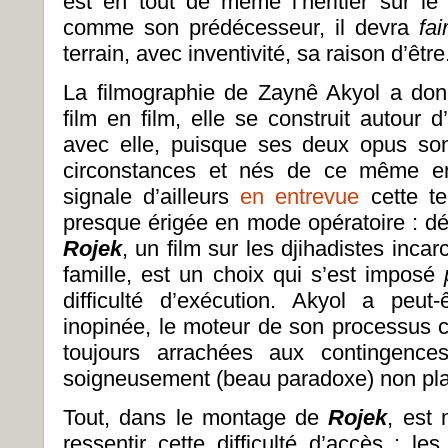
est en tout de même l’héritier sur l
comme son prédécesseur, il devra
fai
terrain, avec inventivité, sa raison d’être
La filmographie de Zaynê Akyol a donc
film en film, elle se construit autour 
avec elle, puisque ses deux opus son
circonstances et nés de ce même em
signale d’ailleurs
en entrevue
cette t
presque érigée en mode opératoire : dé
Rojek
, un film sur les djihadistes inca
famille, est un choix qui s’est imposé
difficulté d’exécution. Akyol a peut
inopinée, le moteur de son processus créa
toujours arrachées aux contingenc
soigneusement (beau paradoxe) non plan
Tout, dans le montage de
Rojek
, est 
ressentir cette difficulté d’accès : le