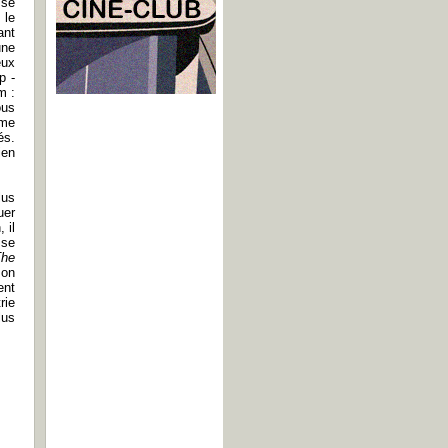
sse
 le
ant
une
eux
p -
m :
ous
sme
és.
ien
lus
uer
 il
 se
The
son
ent
rie
lus