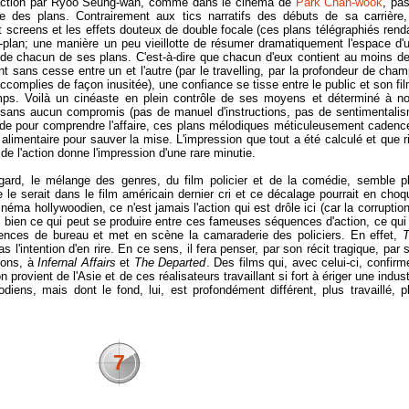
 d'action par Ryoo Seung-wan, comme dans le cinéma de
Park Chan-wook
, pa
me des plans. Contrairement aux tics narratifs des débuts de sa carrière,
it screens et les effets douteux de double focale (ces plans télégraphiés rend
ant-plan; une manière un peu vieillotte de résumer dramatiquement l'espace d'
t de chacun de ses plans. C'est-à-dire que chacun d'eux contient au moins d
nt sans cesse entre un et l'autre (par le travelling, par la profondeur de cham
complies de façon inusitée), une confiance se tisse entre le public et son fil
mps. Voilà un cinéaste en plein contrôle de ses moyens et déterminé à n
ue sans aucun compromis (pas de manuel d'instructions, pas de sentimentali
de pour comprendre l'affaire, ces plans mélodiques méticuleusement cadenc
alimentaire pour sauver la mise. L'impression que tout a été calculé et que r
 de l'action donne l'impression d'une rare minutie.
regard, le mélange des genres, du film policier et de la comédie, semble p
ne le serait dans le film américain dernier cri et ce décalage pourrait en choq
éma hollywoodien, ce n'est jamais l'action qui est drôle ici (car la corruption,
is bien ce qui peut se produire entre ces fameuses séquences d'action, ce qui
ences de bureau et met en scène la camaraderie des policiers. En effet,
s l'intention d'en rire. En ce sens, il fera penser, par son récit tragique, par 
sons, à
Infernal Affairs
et
The Departed
. Des films qui, avec celui-ci, confirm
provient de l'Asie et de ces réalisateurs travaillant si fort à ériger une indust
iens, mais dont le fond, lui, est profondément différent, plus travaillé, p
7