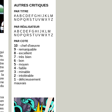
AUTRES CRITIQUES
PAR TITRE
#
A
B
C
D
E
F
G
H
I
J
K
L
M
N
O
P
Q
R
S
T
U
V
W
X
Y
Z
PAR RÉALISATEUR
A
B
C
D
E
F
G
H
I
J
K
L
M
N
O
P
Q
R
S
T
U
V
W
X
Y
Z
PAR COTE
10
- chef-d'oeuvre
9
- remarquable
qui
8
- excellent
te.
7
- très bien
 ou
6
- bon
tre
5
- moyen
tre
4
- faible
ser
3
- minable
 la
2
- intolérable
ore
1
- délicieusement
 ne
mauvais
 du
 sa
 en
eur
des