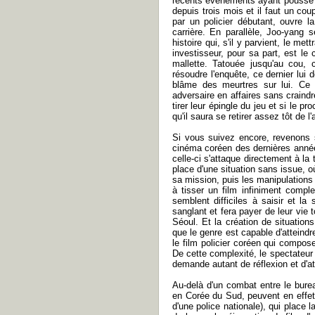
récents événements ayant poussé le
depuis trois mois et il faut un cou
par un policier débutant, ouvre la
carrière. En parallèle, Joo-yang s
histoire qui, s'il y parvient, le m
investisseur, pour sa part, est le
mallette. Tatouée jusqu'au cou, 
résoudre l'enquête, ce dernier lui
blâme des meurtres sur lui. Ce f
adversaire en affaires sans craindre
tirer leur épingle du jeu et si le pr
qu'il saura se retirer assez tôt de
Si vous suivez encore, revenons 
cinéma coréen des dernières anné
celle-ci s'attaque directement à la
place d'une situation sans issue, o
sa mission, puis les manipulations
à tisser un film infiniment compl
semblent difficiles à saisir et l
sanglant et fera payer de leur vie 
Séoul. Et la création de situation
que le genre est capable d'atteind
le film policier coréen qui compos
De cette complexité, le spectateur s
demande autant de réflexion et d'a
Au-delà d'un combat entre le bureau
en Corée du Sud, peuvent en effet
d'une police nationale), qui place 