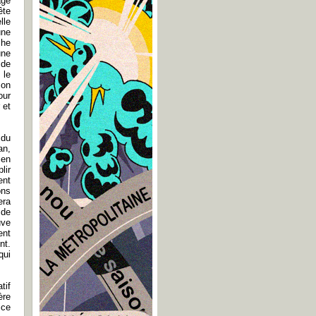
age
ête
lle
une
che
une
 de
 le
son
our
 et
 du
an,
 en
lir
ent
ons
era
 de
uve
ent
nt.
qui
tif
ère
ice