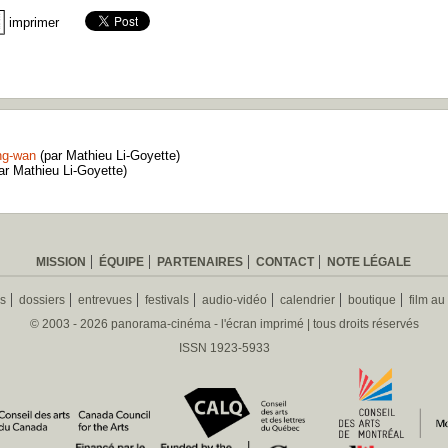
imprimer
ng-wan
(par Mathieu Li-Goyette)
ar Mathieu Li-Goyette)
MISSION
ÉQUIPE
PARTENAIRES
CONTACT
NOTE LÉGALE
es
dossiers
entrevues
festivals
audio-vidéo
calendrier
boutique
film au
© 2003 - 2026 panorama-cinéma - l'écran imprimé | tous droits réservés
ISSN 1923-5933