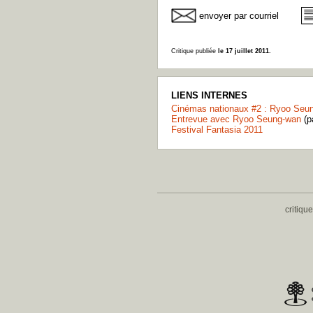
envoyer par courriel
Critique publiée
le 17 juillet 2011.
LIENS INTERNES
Cinémas nationaux #2 : Ryoo Seu
Entrevue avec Ryoo Seung-wan
(p
Festival Fantasia 2011
critiqu