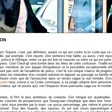
ION
ust
, l'injuste, c'est, par définition, autant ce qui est contre la loi civile que ce 
die, par exemple, c'est injuste. Une sentence trop faible, ça aussi, c'est injus
la justice et l'éthique, entre ce qui est bon et mauvais ou entre ce qui est juste
ns, Choi Cheol-gil sera tombé dans les filets de cette confusion. Tiraillé en
é aux membres de son équipe d'enquêteurs et la possibilité exceptionnelle d'ê
tant pas sorti de l'académie de police, c'est là son unique chance de progres
ra dans les méandres d'un complot national en égarant au passage sa famille et
d'autre choix que de l'assassiner dans un terrain vague la nuit tombée. Enc
g-wan
nous convie à sa Corée corrompue, à sa jungle urbaine dont personne
tateur, qui ne pourra qu'y voir l'impasse d'une puissante saga sur le monde
nière, le film le plus ambitieux du cinéaste. Son intrigue est quadruplée,
entes couches de perspectives que Seung-wan n'explique que dans leur mise
 pour nous prendre par la main, car aucun personnage, pas même le procur
ionnel. Tous des truands, des injustes, ils ont une vision égocentrique 