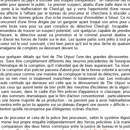
 président du pays à stimuler ses troupes d'enquêteurs : un meurtrier fait r
pable pour apaiser le public. Le premier suspect, abattu d'une balle dans la t
 porte à la réaffectation de Cheol-gil, qui y verra l'opportunité d'une nouve
era affecté à l'affaire par le bureau du procureur et cherchera à élucider 
ettra dans les bonnes grâces d'un riche investisseur d'immobilier à Séoul. Ce ri
 concurrent d'une firme dirigée par un gangster ayant troqué son arme pour 
cette brute sera pour sa part complice du détective Cheol-gil. Incapable
 demandera de trouver un suspect potentiel, soit quelqu'un capable de prendre
aisant, le détective aurait sa promotion et le criminel pourrait abattre 
 d'avoir les forces de l'ordre sur le dos. Les quatre partis sont prêts à tout p
ocureur est le seul survivant, c'est bien parce qu'il est le plus lâche du quatuor
 l'amalgame de complots se dessinant devant lui.
sur quelques détails qui font de
The Unjust
l'une des grandes découvertes
es. Sans être complètement différents des oeuvres précédentes de Seung-w
 thématique de la corruption, qu'il n'abordait que de biais auparavant. Sa mise
ù la corruption d'un policier passera d'abord pour de la bonne volonté à accomp
 du procureur comme une manière de compliquer le travail du détective, parvi
exe où rien n'est ni totalement manichéen ni totalement clair. Les motivati
a seule certitude qui demeure est celle que le dénouement de
The Unjust
s
tous ceux qui auront tenté de tirer profit des meurtres d'écolières de la région
s sans issues, dans le cadre d'un film policier d'apparence si classique, pro
re des sommets dramatiques que le film d'action conventionnel - particulièrem
e une bonne majorité de sa production - ne parvient pas à avoir habituelleme
entira enfin qu'on lui apporte sur un plateau d'argent une oeuvre « difficile » 
ttention qu'elle récompense par d'élégantes scènes d'action.
 du procureur et celui de la police (les procureurs, selon le système législa
 mener leur propre enquête indépendamment des forces policières à la mani
la comparaison des deux héros corrompus entre la justice de bureau et la just