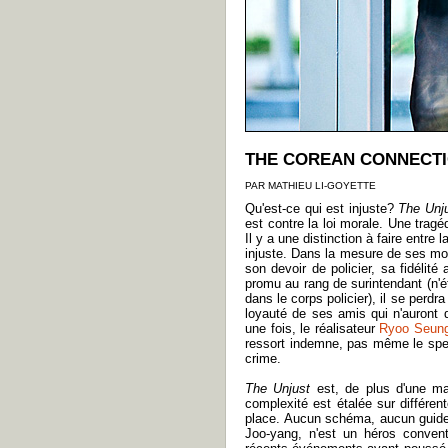
THE COREAN CONNECT
PAR MATHIEU LI-GOYETTE
Qu'est-ce qui est injuste?
The Unj
est contre la loi morale. Une tragé
Il y a une distinction à faire entre 
injuste. Dans la mesure de ses moye
son devoir de policier, sa fidélit
promu au rang de surintendant (n'é
dans le corps policier), il se perd
loyauté de ses amis qui n'auront 
une fois, le réalisateur
Ryoo Seun
ressort indemne, pas même le spec
crime.
The Unjust
est, de plus d'une ma
complexité est étalée sur différ
place. Aucun schéma, aucun guide
Joo-yang, n'est un héros convent