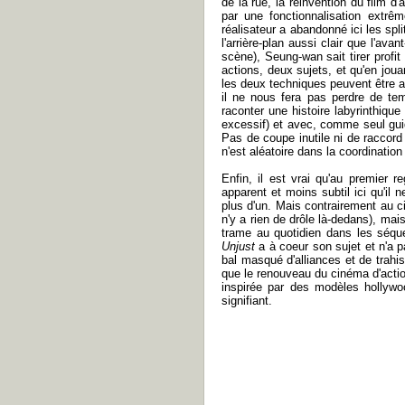
de la rue, la réinvention du film
par une fonctionnalisation extrê
réalisateur a abandonné ici les spl
l'arrière-plan aussi clair que l'av
scène), Seung-wan sait tirer profi
actions, deux sujets, et qu'en joua
les deux techniques peuvent être ac
il ne nous fera pas perdre de te
raconter une histoire labyrinthiq
excessif) et avec, comme seul gui
Pas de coupe inutile ni de raccord 
n'est aléatoire dans la coordination
Enfin, il est vrai qu'au premier 
apparent et moins subtil ici qu'il 
plus d'un. Mais contrairement au cin
n'y a rien de drôle là-dedans), ma
trame au quotidien dans les séqu
Unjust
a à coeur son sujet et n'a pa
bal masqué d'alliances et de trahi
que le renouveau du cinéma d'action 
inspirée par des modèles hollywood
signifiant.