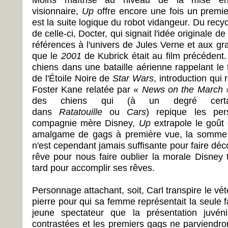
visionnaire,
Up
offre encore une fois un premie
est la suite logique du robot vidangeur. Du recyc
de celle-ci, Docter, qui signait l'idée originale de
références à l'univers de Jules Verne et aux g
que le
2001
de Kubrick était au film précédent
chiens dans une bataille aérienne rappelant le
de l'Étoile Noire de
Star Wars
, introduction qui
Foster Kane relatée par «
News on the March
»
des chiens qui (à un degré certa
dans
Ratatouille
ou
Cars
) repique les per
compagnie mère Disney,
Up
extrapole le goût 
amalgame de gags à première vue, la somme
n'est cependant jamais suffisante pour faire décol
rêve pour nous faire oublier la morale Disney t
tard pour accomplir ses rêves.
Personnage attachant, soit, Carl transpire le v
pierre pour qui sa femme représentait la seule fai
jeune spectateur que la présentation juvéni
contrastées et les premiers gags ne parviendro