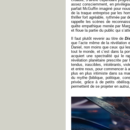
assez consciemment, en privilégia
parfait McGuffin imaginé pour nous fa
de la traque entreprise par les h
thriller fort agréable, rythmée par
rappelle les scènes de reconnais
quête empathique menée par Marg
et floue la partie du public qui s’att
Il faut plutôt revenir au titre de
Di
que l’acte même de la révélation 
Daniel, non moins que ceux qui les
tout le monde, et c’est dans la po
acquiert une spectralité qui le 
révélation planétaire prescrite par
tendus, irascibles, intolérants, vi
et entre nous, pour commencer à all
plus en plus intimiste dans sa man
du mythe (biblique, politique, con
privée, grâce à de petits obélisq
permettent de se projeter en autrui