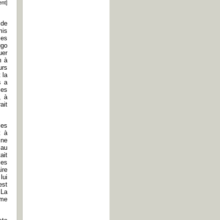
ent]
 de
mis
ses
ugo
uer
m à
urs
 la
s a
ces
, à
ait
les
t à
ine
 au
ait
les
ire
lui
est
 La
ème