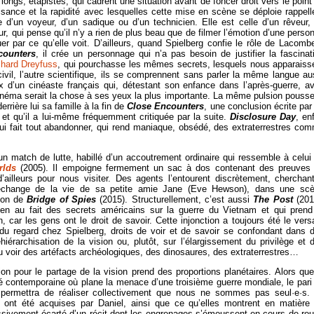
ngs, étapistes, qui cadrent une situation avant de foncer droit vers le point
aisance et la rapidité avec lesquelles cette mise en scène se déploie rappell
e d’un voyeur, d’un sadique ou d’un technicien. Elle est celle d’un rêveur,
, qui pense qu’il n’y a rien de plus beau que de filmer l’émotion d’une perso
er par ce qu’elle voit. D’ailleurs, quand Spielberg confie le rôle de Lacomb
counters
, il crée un personnage qui n’a pas besoin de justifier la fascinat
chard Dreyfuss
, qui pourchasse les mêmes secrets, lesquels nous apparaiss
civil, l’autre scientifique, ils se comprennent sans parler la même langue au
x d’un cinéaste français qui, détestant son enfance dans l’après-guerre, av
 cinéma serait la chose à ses yeux la plus importante. La même pulsion pousse
rrière lui sa famille à la fin de
Close Encounters
, une conclusion écrite par
 et qu’il a lui-même fréquemment critiquée par la suite.
Disclosure Day
, enf
ui fait tout abandonner, qui rend maniaque, obsédé, des extraterrestres co
un match de lutte, habillé d’un accoutrement ordinaire qui ressemble à celui
orlds
(2005). Il empoigne fermement un sac à dos contenant des preuves
’ailleurs pour nous visiter. Des agents l’entourent discrètement, cherchan
échange de la vie de sa petite amie Jane (Eve Hewson), dans une sc
tion de
Bridge of Spies
(2015). Structurellement, c’est aussi
The Post
(201
bien au fait des secrets américains sur la guerre du Vietnam et qui prend
on, car les gens ont le droit de savoir. Cette injonction a toujours été le vers
n du regard chez Spielberg, droits de voir et de savoir se confondant dans 
érarchisation de la vision ou, plutôt, sur l’élargissement du privilège et 
pu voir des artéfacts archéologiques, des dinosaures, des extraterrestres…
ion pour le partage de la vision prend des proportions planétaires. Alors que
é contemporaine où plane la menace d’une troisième guerre mondiale, le pari
’il permettra de réaliser collectivement que nous ne sommes pas seul·e·s.
ont été acquises par Daniel, ainsi que ce qu’elles montrent en matière
ssivement écarté d’un récit dont les engrenages s’émoussent en cours de rou