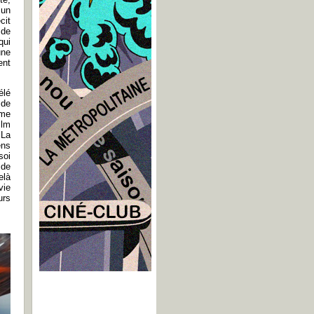
 un
cit
 de
qui
une
ent
élé
 de
mme
ilm
 La
ens
soi
 de
elà
vie
urs