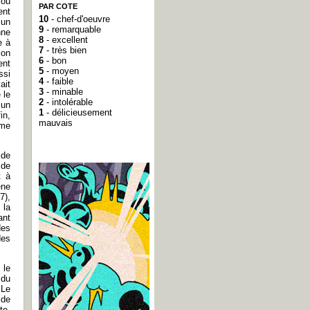
 où
PAR COTE
ent
10
- chef-d'oeuvre
 un
9
- remarquable
nne
8
- excellent
e à
7
- très bien
ion
6
- bon
ent
5
- moyen
ssi
4
- faible
ait
3
- minable
 le
2
- intolérable
 un
1
- délicieusement
in,
mauvais
mme
 de
 de
t à
ène
7),
 la
ant
des
des
 le
 du
 Le
 de
te,