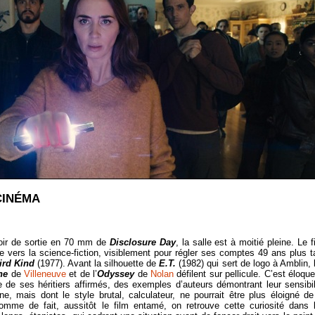
CINÉMA
soir de sortie en 70 mm de
Disclosure Day
, la salle est à moitié pleine. Le f
e vers la science-fiction, visiblement pour régler ses comptes 49 ans plus t
hird Kind
(1977). Avant la silhouette de
E.T.
(1982) qui sert de logo à Amblin, 
ne
de
Villeneuve
et de l’
Odyssey
de
Nolan
défilent sur pellicule. C’est éloque
ie de ses héritiers affirmés, des exemples d’auteurs démontrant leur sensibil
, mais dont le style brutal, calculateur, ne pourrait être plus éloigné de
omme de fait, aussitôt le film entamé, on retrouve cette curiosité dans 