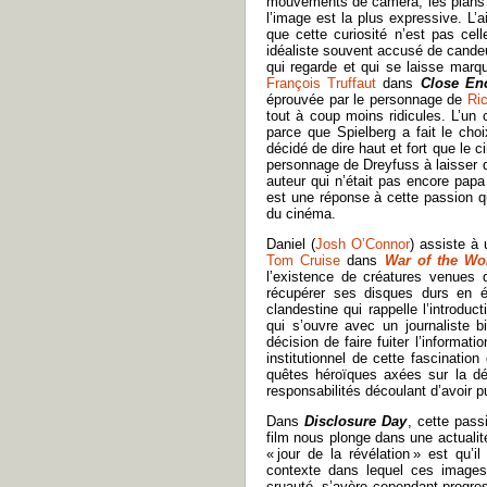
mouvements de caméra, les plans lo
l’image est la plus expressive. L’
que cette curiosité n’est pas cell
idéaliste souvent accusé de candeur
qui regarde et qui se laisse marqu
François Truffaut
dans
Close En
éprouvée par le personnage de
Ri
tout à coup moins ridicules. L’un 
parce que Spielberg a fait le choi
décidé de dire haut et fort que le
personnage de Dreyfuss à laisser de
auteur qui n’était pas encore papa
est une réponse à cette passion q
du cinéma.
Daniel (
Josh O’Connor
) assiste à 
Tom Cruise
dans
War of the W
l’existence de créatures venues d
récupérer ses disques durs en 
clandestine qui rappelle l’introduc
qui s’ouvre avec un journaliste 
décision de faire fuiter l’informati
institutionnel de cette fascinatio
quêtes héroïques axées sur la déhi
responsabilités découlant d’avoir 
Dans
Disclosure Day
, cette pass
film nous plonge dans une actualit
« jour de la révélation » est qu
contexte dans lequel ces images 
cruauté, s’avère cependant progre