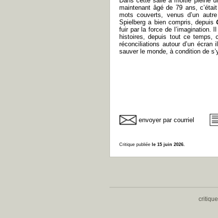
Dans cette salle à moitié pleine u
maintenant âgé de 79 ans, c’étai
mots couverts, venus d’un autre
Spielberg a bien compris, depuis
fuir par la force de l’imagination.
histoires, depuis tout ce temps, 
réconciliations autour d’un écran 
sauver le monde, à condition de s’y
envoyer par courriel
Critique publiée
le 15 juin 2026.
critiqu