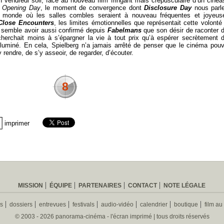
n vendredi soir, face au nouveau film fringant mais crépusculaire d’un cinéa
t
Opening Day
, le moment de convergence dont
Disclosure Day
nous parl
 monde où les salles combles seraient à nouveau fréquentes et joyeus
Close Encounters
, les limites émotionnelles que représentait cette volonté
 Il semble avoir aussi confirmé depuis
Fabelmans
que son désir de raconter 
cherchait moins à s’épargner la vie à tout prix qu’à espérer secrètement 
illuminé. En cela, Spielberg n’a jamais arrêté de penser que le cinéma pouv
 rendre, de s’y asseoir, de regarder, d’écouter.
8
imprimer
MISSION
ÉQUIPE
PARTENAIRES
CONTACT
NOTE LÉGALE
es
dossiers
entrevues
festivals
audio-vidéo
calendrier
boutique
film au
© 2003 - 2026 panorama-cinéma - l'écran imprimé | tous droits réservés