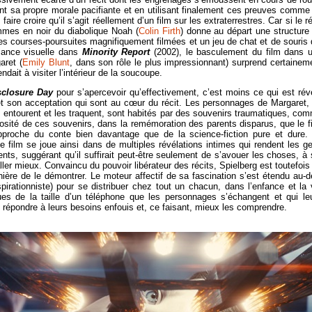
nt sa propre morale pacifiante et en utilisant finalement ces preuves comme
ire croire qu’il s’agit réellement d’un film sur les extraterrestres. Car si le ré
ommes en noir du diabolique Noah (
Colin Firth
) donne au départ une structure
 des courses-poursuites magnifiquement filmées et un jeu de chat et de souris 
sance visuelle dans
Minority Report
(2002), le basculement du film dans 
aret (
Emily Blunt
, dans son rôle le plus impressionnant) surprend certainem
endait à visiter l’intérieur de la soucoupe.
sclosure Day
pour s’apercevoir qu’effectivement, c’est moins ce qui est rév
et son acceptation qui sont au cœur du récit. Les personnages de Margaret,
 entourent et les traquent, sont habités par des souvenirs traumatiques, co
rosité de ces souvenirs, dans la remémoration des parents disparus, que le f
rapproche du conte bien davantage que de la science-fiction pure et dure.
 le film se joue ainsi dans de multiples révélations intimes qui rendent les g
olents, suggérant qu’il suffirait peut-être seulement de s’avouer les choses, à 
er mieux. Convaincu du pouvoir libérateur des récits, Spielberg est toutefois
ière de le démontrer. Le moteur affectif de sa fascination s’est étendu au-d
spirationniste) pour se distribuer chez tout un chacun, dans l’enfance et la 
ues de la taille d’un téléphone que les personnages s’échangent et qui le
, répondre à leurs besoins enfouis et, ce faisant, mieux les comprendre.