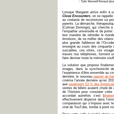
:: Tyler Maxwell Renaud (jeu
Lorsque Margaret arrive enfin à s
Close Encounters
, on se rappelle
au cinéaste de reconstruire sa pro
parents. La démarche, thérapeutiqu
(Colman Domingo), qui cherche à f
l’empathie universelle et de porter
leur manière de refonder le monde,
émotions, de se méfier des vilain
plus grande faiblesse de l’Occid
enseigné au cours des cinquante d
surcadres, ces vitres, ces visage
travers nos téléphones, forment 
faire deviner toute la mémoire souff
La solution que propose finalem
images, dans la synchronicité de
l’expérience d’être ensemble au c
dernière, le nouveau
rapport de fr
cinéma l’année dernière qu’en 201
que
seulement 53 % des Américai
ventes de billets avaient chuté de 
de l’histoire pour constater cette
accordait autrefois s’est (
légère
effectivement dispersé dans l’omn
comparaison qui s’impose avec le
viral de YouTube, tombe à point 