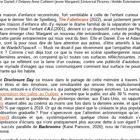
ne Daniel) // Delaney Anne Cuthbert (jeune Margaret) [Universal Pictures / Amblin Entertainm
a maison d’enfance reconstruite, fort semblable à celle de l’enfant curieux
 que le dernier film de Spielberg,
The Fabelmans
(2022), avait justement per
pre maison d’enfance afin d’y rejouer le drame familial de la séparation de 
e comme l’était l’enfant d’
A.I.
(2001), devient ici un dispositif orchestré par H
aire émerger chez Margaret un nouveau rôle extraordinaire, celui de prodig
 cette parole extraterrestre qui nous veut du bien. Elle et Daniel, Ève et Ada
 sont là pour nous dire de faire attention aux autres, d’être attentifs à le
s de WardeX/SpaceX ― Musk ne disait-il pas récemment que l’empathie était
ent ? Comme c’est déjà tout ce que la mise en scène spielbergienne nou
ernières années, on comprend qu’ici toutes ces surfaces réfléchissantes, 
s qui se reflètent sur la lame d’un couteau, contre une publicité d’autobus
une myriade d’images qui nous communiquent comment leur surface ne pourr
rante qui les habite.
ent
Disclosure Day
se trouve dans le partage de cette mémoire à travers 
s êtres et des émotions, une simultanéité qui renvoie très explicitemen
inéma, entouré∙e∙s d’inconnu∙e∙s qui partagent des images émotives. La sema
équentation des salles au Québec
a montré que le public est allé 39 % moins
9, donc avant la pandémie. Au printemps dernier, aux États-Unis, on rapport
ns
étaient allés au cinéma au moins une fois dans la dernière année, et que 
20 % par rapport à 2019. Or qui de mieux placé que le cinéaste le plus popula
 désertion graduelle ? Pour s’apercevoir que l’attention astronomique qu’on 
ment
) dissipée et que, systémiquement, quelque chose du médium s’
iprésence d’écrans qui n’ont pratiquement plus aucune dette à son égard ?
 succès parallèle de
Backrooms
(Kane Parsons, 2026), issu de l’écosyst
nommé.