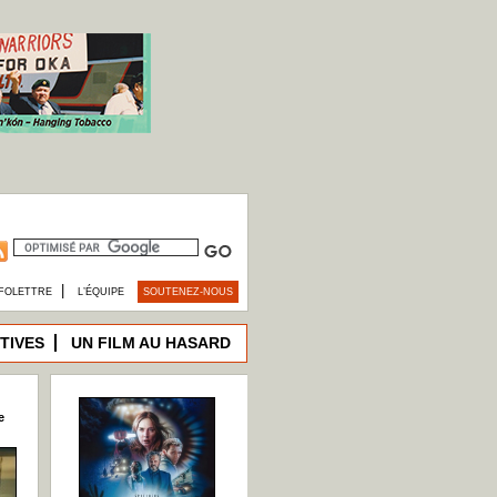
|
FOLETTRE
L’ÉQUIPE
SOUTENEZ-NOUS
TIVES
UN FILM AU HASARD
e