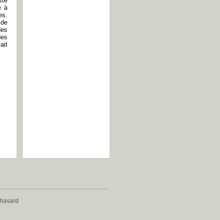
ste
e à
es.
 de
des
des
ait
 hasard