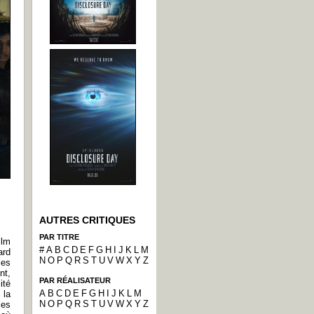
AUTRES CRITIQUES
PAR TITRE
ilm
#
A
B
C
D
E
F
G
H
I
J
K
L
M
ard
N
O
P
Q
R
S
T
U
V
W
X
Y
Z
les
nt,
PAR RÉALISATEUR
ité
A
B
C
D
E
F
G
H
I
J
K
L
M
 la
N
O
P
Q
R
S
T
U
V
W
X
Y
Z
les