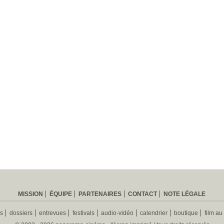
MISSION
ÉQUIPE
PARTENAIRES
CONTACT
NOTE LÉGALE
es
dossiers
entrevues
festivals
audio-vidéo
calendrier
boutique
film au