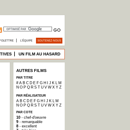
|
FOLETTRE
L’ÉQUIPE
SOUTENEZ-NOUS
TIVES
UN FILM AU HASARD
AUTRES FILMS
PAR TITRE
#
A
B
C
D
E
F
G
H
I
J
K
L
M
N
O
P
Q
R
S
T
U
V
W
X
Y
Z
PAR RÉALISATEUR
A
B
C
D
E
F
G
H
I
J
K
L
M
N
O
P
Q
R
S
T
U
V
W
X
Y
Z
PAR COTE
10
- chef-d'oeuvre
9
- remarquable
8
- excellent