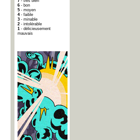
7
- très bien
6
- bon
5
- moyen
4
- faible
3
- minable
2
- intolérable
1
- délicieusement
mauvais