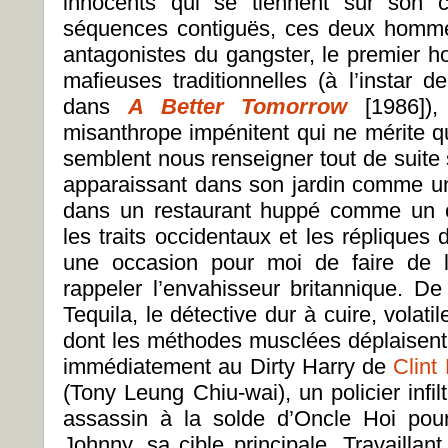
innocents qui se tiennent sur son c
séquences contiguës, ces deux homme
antagonistes du gangster, le premier h
mafieuses traditionnelles (à l’insta
dans
A Better Tomorrow
[1986])
misanthrope impénitent qui ne mérite q
semblent nous renseigner tout de suite 
apparaissant dans son jardin comme un 
dans un restaurant huppé comme un op
les traits occidentaux et les répliques
une occasion pour moi de faire de l
rappeler l’envahisseur britannique. De 
Tequila, le détective dur à cuire, volati
dont les méthodes musclées déplaisent
immédiatement au Dirty Harry de
Clint
(Tony Leung Chiu-wai), un policier infil
assassin à la solde d’Oncle Hoi pour 
Johnny, sa cible principale. Travailla