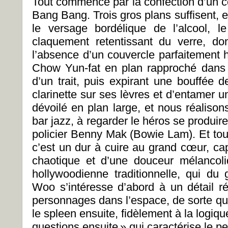
Tout commence par la confection d’un co
Bang Bang. Trois gros plans suffisent, 
le versage bordélique de l’alcool, 
claquement retentissant du verre, d
l’absence d’un couvercle parfaitement 
Chow Yun-fat en plan rapproché dans un
d’un trait, puis expirant une bouffée
clarinette sur ses lèvres et d’entamer 
dévoilé en plan large, et nous réali
bar jazz, à regarder le héros se produi
policier Benny Mak (Bowie Lam). Et tout 
c’est un dur à cuire au grand cœur, cap
chaotique et d’une douceur mélancol
hollywoodienne traditionnelle, qui du 
Woo s’intéresse d’abord à un détail ré
personnages dans l’espace, de sorte que
le spleen ensuite, fidèlement à la logiqu
questions ensuite » qui caractérise le p