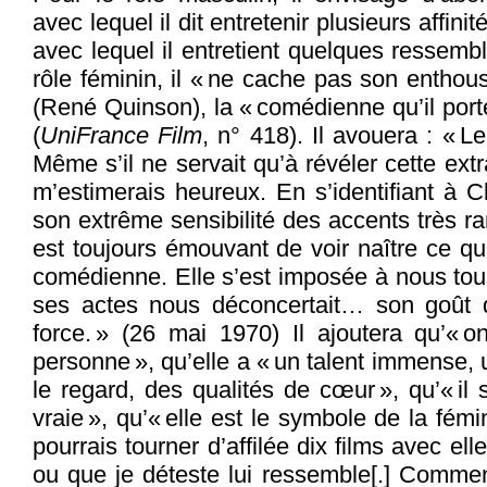
avec lequel il dit entretenir plusieurs affini
avec lequel il entretient quelques ressemb
rôle féminin, il « ne cache pas son entho
(René Quinson), la « comédienne qu’il port
(
UniFrance Film
, n° 418). Il avouera : « Le
Même s’il ne servait qu’à révéler cette ext
m’estimerais heureux. En s’identifiant à C
son extrême sensibilité des accents très ra
est toujours émouvant de voir naître ce qu
comédienne. Elle s’est imposée à nous tous
ses actes nous déconcertait… son goût d
force. » (26 mai 1970) Il ajoutera qu’« 
personne », qu’elle a « un talent immense, 
le regard, des qualités de cœur », qu’« il
vraie », qu’« elle est le symbole de la féminit
pourrais tourner d’affilée dix films avec el
ou que je déteste lui ressemble[.] Commen