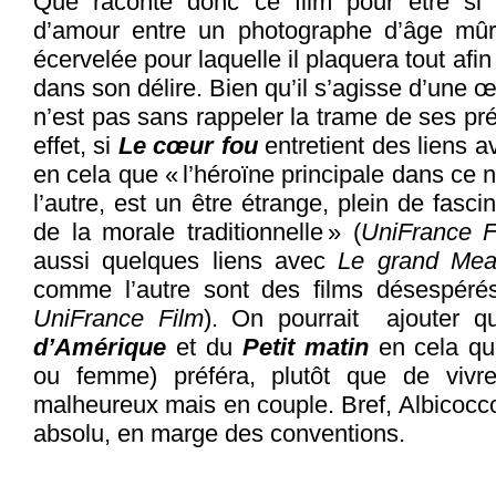
Que raconte donc ce film pour être si 
d’amour entre un photographe d’âge mû
écervelée pour laquelle il plaquera tout afin
dans son délire. Bien qu’il s’agisse d’une œ
n’est pas sans rappeler la trame de ses pr
effet, si
Le cœur fou
entretient des liens 
en cela que « l’héroïne principale dans ce
l’autre, est un être étrange, plein de fasci
de la morale traditionnelle » (
UniFrance F
aussi quelques liens avec
Le grand Mea
comme l’autre sont des films désespéré
UniFrance Film
). On pourrait ajouter q
d’Amérique
et du
Petit matin
en cela qu
ou femme) préféra, plutôt que de vivre
malheureux mais en couple. Bref, Albicocco 
absolu, en marge des conventions.