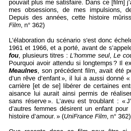
pouvait plus me satisfaire. Dans ce [film] 
mes obsessions, de mes impulsions, d
Depuis des années, cette histoire mûriss
Film
, n° 362)
L’élaboration du scénario s'est donc échel
1961 et 1966, et a porté, avant de s’appel
fou
, plusieurs titres :
L’homme seul
,
Le co
Pourquoi avoir attendu si longtemps ? Il e
Meaulnes
, son précédent film, avait été p
d’un rêve d’enfant », il lui a aussi donné « 
carrière [et de se] libérer de certaines en
aisance lui aurait ainsi permis de réalise
sans réserve ». L’aveu est troublant : « 
d’autres femmes désirent un enfant pour q
histoire d’amour. » (
UniFrance Film
, n° 362)