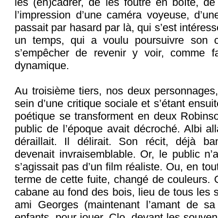
les (en)cadrer, de les foutre en boîte, de
l’impression d’une caméra voyeuse, d’u
passait par hasard par là, qui s’est intére
un temps, qui a voulu poursuivre son 
s’empêcher de revenir y voir, comme fa
dynamique.
Au troisième tiers, nos deux personnages
sein d’une critique sociale et s’étant ensu
poétique se transforment en deux Robin
public de l’époque avait décroché. Albi allai
déraillait. Il délirait. Son récit, déjà b
devenait invraisemblable. Or, le public n’
s’agissait pas d’un film réaliste. Ou, en tou
terme de cette fuite, changé de couleurs. 
cabane au fond des bois, lieu de tous les 
ami Georges (maintenant l’amant de sa 
enfants, pour jouer. Clo, devant les souveni