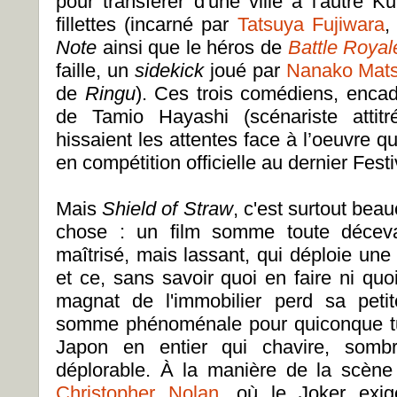
pour transférer d'une ville à l'autre K
fillettes (incarné par
Tatsuya Fujiwara
,
Note
ainsi que le héros de
Battle Royal
faille, un
sidekick
joué par
Nanako Mat
de
Ringu
). Ces trois comédiens, encad
de Tamio Hayashi (scénariste attit
hissaient les attentes face à l’oeuvre qu
en compétition officielle au dernier Fes
Mais
Shield of Straw
, c'est surtout bea
chose : un film somme toute décevan
maîtrisé, mais lassant, qui déploie un
et ce, sans savoir quoi en faire ni quoi
magnat de l'immobilier perd sa petit
somme phénoménale pour quiconque tue
Japon en entier qui chavire, sombr
déplorable. À la manière de la scène
Christopher Nolan
, où le Joker exig