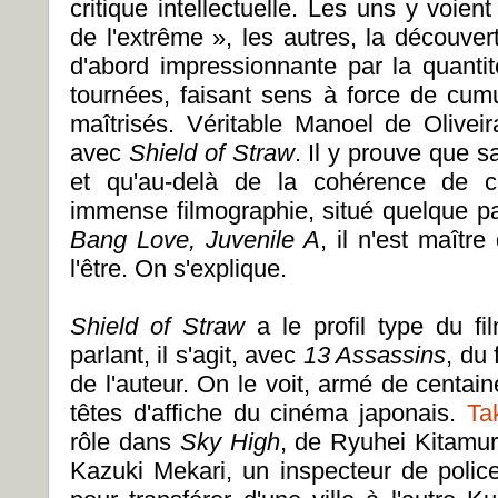
critique intellectuelle. Les uns y voie
de l'extrême », les autres, la découve
d'abord impressionnante par la quant
tournées, faisant sens à force de cum
maîtrisés. Véritable Manoel de Olivei
avec
Shield of Straw
. Il y prouve que s
et qu'au-delà de la cohérence de ce
immense filmographie, situé quelque p
Bang Love, Juvenile A
, il n'est maître
l'être. On s'explique.
Shield of Straw
a le profil type du f
parlant, il s'agit, avec
13 Assassins
, du
de l'auteur. On le voit, armé de centain
têtes d'affiche du cinéma japonais.
Ta
rôle dans
Sky High
, de Ryuhei Kitamur
Kazuki Mekari, un inspecteur de police