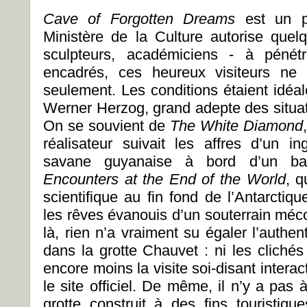
Cave of Forgotten Dreams
est un p
Ministère de la Culture autorise quelq
sculpteurs, académiciens - à pénétr
encadrés, ces heureux visiteurs ne
seulement. Les conditions étaient idéa
Werner Herzog, grand adepte des situat
On se souvient de
The White Diamond
réalisateur suivait les affres d’un in
savane guyanaise à bord d’un bal
Encounters at the End of the World
, q
scientifique au fin fond de l’Antarctiq
les rêves évanouis d’un souterrain méc
là, rien n’a vraiment su égaler l’authe
dans la grotte Chauvet : ni les clichés
encore moins la visite soi-disant interac
le site officiel. De même, il n’y a pas
grotte construit à des fins touristi