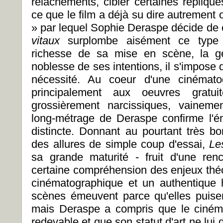
relâchements, cibler certaines réplique
ce que le film a déjà su dire autrement
» par lequel Sophie Deraspe décide de c
vitaux
surplombe aisément ce type d
richesse de sa mise en scène, la gé
noblesse de ses intentions, il s'impose
nécessité. Au coeur d'une cinématog
principalement aux oeuvres gratuit
grossièrement narcissiques, vaineme
long-métrage de Deraspe confirme l'é
distincte. Donnant au pourtant très b
des allures de simple coup d'essai,
Le
sa grande maturité - fruit d'une ren
certaine compréhension des enjeux théo
cinématographique et un authentique
scènes émeuvent parce qu'elles puise
mais Deraspe a compris que le cinéma
redevable et que son statut d'art ne lui