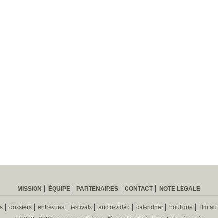
MISSION
ÉQUIPE
PARTENAIRES
CONTACT
NOTE LÉGALE
es
dossiers
entrevues
festivals
audio-vidéo
calendrier
boutique
film au