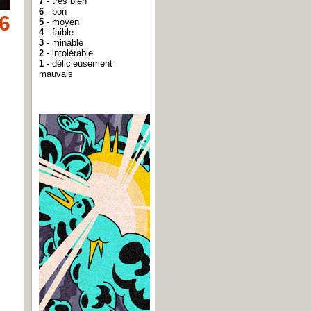
7
- très bien
6
- bon
6
5
- moyen
4
- faible
3
- minable
2
- intolérable
1
- délicieusement
mauvais