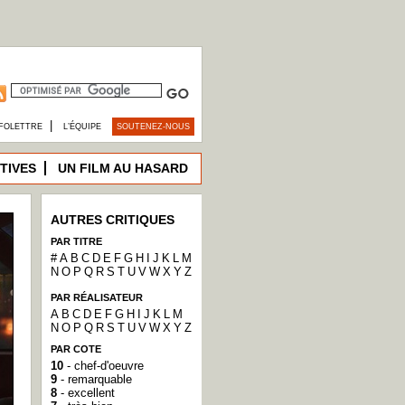
|
FOLETTRE
L’ÉQUIPE
SOUTENEZ-NOUS
TIVES
UN FILM AU HASARD
AUTRES CRITIQUES
PAR TITRE
#
A
B
C
D
E
F
G
H
I
J
K
L
M
N
O
P
Q
R
S
T
U
V
W
X
Y
Z
PAR RÉALISATEUR
A
B
C
D
E
F
G
H
I
J
K
L
M
N
O
P
Q
R
S
T
U
V
W
X
Y
Z
PAR COTE
10
- chef-d'oeuvre
9
- remarquable
8
- excellent