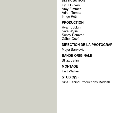
DISTRIBUTION
Eylul Guven
Amy Zimmer
Ádám Tompa
Iringó Réti
PRODUCTION
Ryan Bobkin
Sara Wylie
Sophy Romvari
Gábor Osváth
DIRECTION DE LA PHOTOGRAP
Maya Bankovic
BANDE ORIGINALE
Blitz//Berlin
MONTAGE
Kurt Walker
STUDIO(S)
Nine Behind Productions Boddah