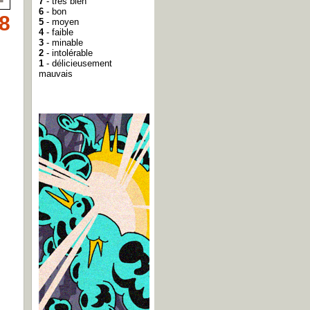
7
- très bien
6
- bon
8
5
- moyen
4
- faible
3
- minable
2
- intolérable
1
- délicieusement
mauvais