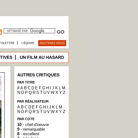
|
FOLETTRE
L’ÉQUIPE
SOUTENEZ-NOUS
TIVES
UN FILM AU HASARD
AUTRES CRITIQUES
PAR TITRE
#
A
B
C
D
E
F
G
H
I
J
K
L
M
N
O
P
Q
R
S
T
U
V
W
X
Y
Z
PAR RÉALISATEUR
A
B
C
D
E
F
G
H
I
J
K
L
M
N
O
P
Q
R
S
T
U
V
W
X
Y
Z
PAR COTE
10
- chef-d'oeuvre
9
- remarquable
8
- excellent