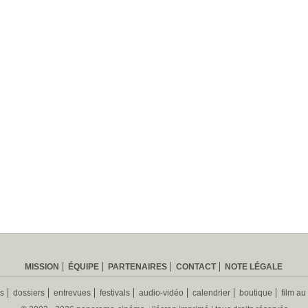
MISSION
ÉQUIPE
PARTENAIRES
CONTACT
NOTE LÉGALE
es
dossiers
entrevues
festivals
audio-vidéo
calendrier
boutique
film au