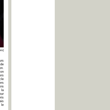
res]
urs
ide
on.
son
ers
cle
ers
ans
 la
our
ris
ais
 le