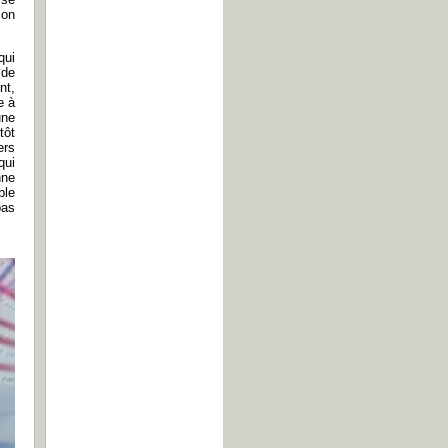
çon
qui
 de
nt,
e à
une
tôt
ers
qui
nne
ble
pas