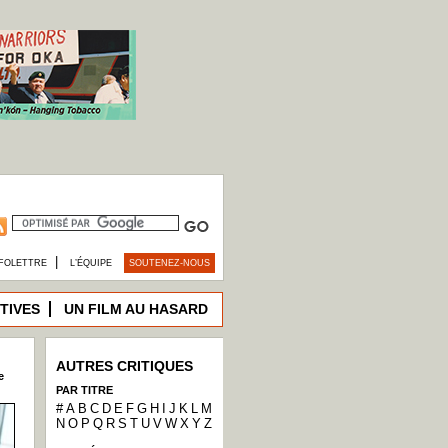
|
FOLETTRE
L’ÉQUIPE
SOUTENEZ-NOUS
TIVES
UN FILM AU HASARD
AUTRES CRITIQUES
e
PAR TITRE
#
A
B
C
D
E
F
G
H
I
J
K
L
M
N
O
P
Q
R
S
T
U
V
W
X
Y
Z