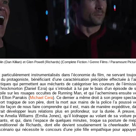
lin (Dan Killian) et Glen Powell (Richards) [Complete Fiction / Genre Films / Paramount Pictu
particulièrement instrumentalisés dans l’économie du film, ne servant toujo
u protagoniste, bénéficiant d’une caractérisation précipitée effectuée à l’a
iques qui permettent aux méchants de catégoriser les coureurs de l’émissi
Throckmorton (Daniel Ezra) qui s’introduit à lui par le biais d’un épisode de 
voile sur les rouages occultes de Running Man, et qui l’acheminera ensuite v
 Elton Parrakis (
Michael Cera
). Ce dernier a même droit à son propre specta
sort tragique de son père, dont la mort aux mains de la police l’a poussé v
tite façon de nous faire comprendre qui il est, mais de manière expéditive, d
rait développer leurs relations plus en profondeur, sur la durée. À preuve,
ne Amelia Williams (Emilia Jones), qu’il kidnappe au volant de sa voiture p
ants, et qui, dans l’espace de quelques minutes, troque sa posture de mép
onditionnel de Richards, dont elle devient soudainement la
cheerleader
. M
cénario qui nécessite le concours d’une jolie fille empathique pour appuyer