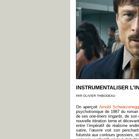
INSTRUMENTALISER L'I
PAR OLIVIER THIBODEAU
On aperçoit
Arnold Schwarzenegg
psychotronique de 1987 du roman
de ses
one-liners
ringards, de son 
nouvelle itération terne et déceva
entre l’impératif de réalisme en
satire, l’œuvre voit son penchan
futuriste aux contours grossiers, s