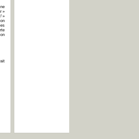
 ne
r »
!
»
lon
les
rte
son
ait