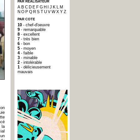
PAR RÉALISATEUR
A
B
C
D
E
F
G
H
I
J
K
L
M
N
O
P
Q
R
S
T
U
V
W
X
Y
Z
PAR COTE
10
- chef-d'oeuvre
9
- remarquable
8
- excellent
7
- très bien
6
- bon
5
- moyen
4
- faible
3
- minable
2
- intolérable
1
- délicieusement
mauvais
ion
uie
tte
ncé
 la
ial
’un