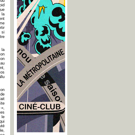
 du
oid
que
 la
ent
ame
tir
 si
tre
 la
ion
ion
 au
nt,
ios
llu
son
 de
ait
ite
 »,
tes
 le
qui
uté
le,
 se