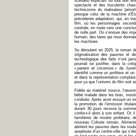
scénario explicatif où tout doit ê
spectacle et des truculents chas
technicisme du réalisateur (amor
presque celui de la machine d’Éta
précédente adaptation, qui, en t
film, où les personnages seconda
centrale, en route vers une conclus
de nulle part. On s’ennuie des impe
humain, des tares qui nous donnaie
les machines.
Se déroulant en 2025, le roman de
stigmatisation des pauvres et de
technologique des faits n’ont jam
pourrait se justifier, dans la cr
«
panem et circenses
» de Juvéna
identifié comme un profiteur et un 
et dans la représentation complais
pour ça que l’univers du film soit 
Fidèle au matériel source, l’œuvr
bébé malade dans les bras, insist
conduite. Après avoir essuyé un iné
la promotion de l’émission titula
durant 30 jours recevra la somme
confie-t-il alors à son enfant. Or,
familières de misère prolétaire, 
nouveau Colisée romain. Alimenté
abritent les pauvres dans les so
aseptisée d’un centre-ville qui s’ét
où tout saute aux yeux, où ni les