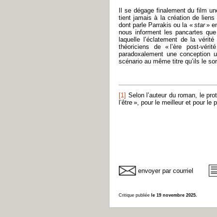
Il se dégage finalement du film un
tient jamais à la création de lien
dont parle Parrakis ou la «
star
» en
nous informent les pancartes que b
laquelle l’éclatement de la véri
théoriciens de « l’ère post-véri
paradoxalement une conception ut
scénario au même titre qu’ils le so
[1]
Selon l’auteur du roman, le prot
l’être », pour le meilleur et pour le p
envoyer par courriel
Critique publiée
le 19 novembre 2025.