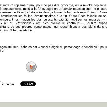
e sorte d’utopisme creux, pour ne pas dire hypocrite, où la révolte populaire
s interpersonnels, mais à la foi aveugle en un
leader
messianique, l’« initiateu
censée par Killian, cristallisée dans la figure de Richards — «
Richards Lives
randissent les foules révolutionnaires à la fin. Outre l’idée fallacieuse se
té entourant les magouilles des puissants saurait mobiliser les masses — 
té » ou du «
truthiness
» ont bien prouvé le contraire — le film suppo
ilitaire de ses propres personnages, qui ressemblent à des pions dans 
nt pour l’État diégétique…
agoniste Ben Richards est « aussi éloigné du personnage d’Arnold qu’il pourr
ire.
5
imprimer