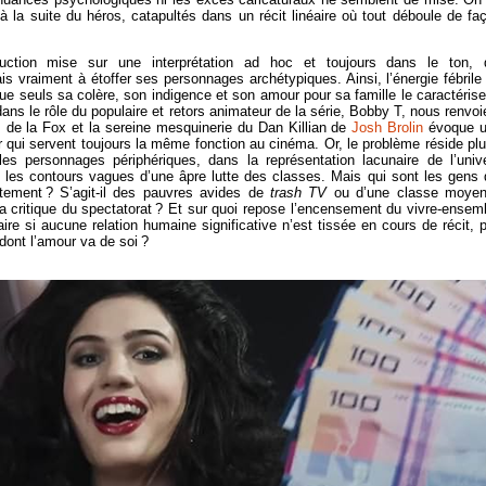
 à la suite du héros, catapultés dans un récit linéaire où tout déboule de fa
uction mise sur une interprétation ad hoc et toujours dans le ton, 
 vraiment à étoffer ses personnages archétypiques. Ainsi, l’énergie fébrile
e seuls sa colère, son indigence et son amour pour sa famille le caractérise
s le rôle du populaire et retors animateur de la série, Bobby T, nous renvoi
 de la Fox et la sereine mesquinerie du Dan Killian de
Josh Brolin
évoque 
qui servent toujours la même fonction au cinéma. Or, le problème réside plu
s personnages périphériques, dans la représentation lacunaire de l’univ
 les contours vagues d’une âpre lutte des classes. Mais qui sont les gens 
ement ? S’agit-il des pauvres avides de
trash TV
ou d’une classe moye
la critique du spectatorat ? Et sur quoi repose l’encensement du vivre-ensem
re si aucune relation humaine significative n’est tissée en cours de récit, 
dont l’amour va de soi ?