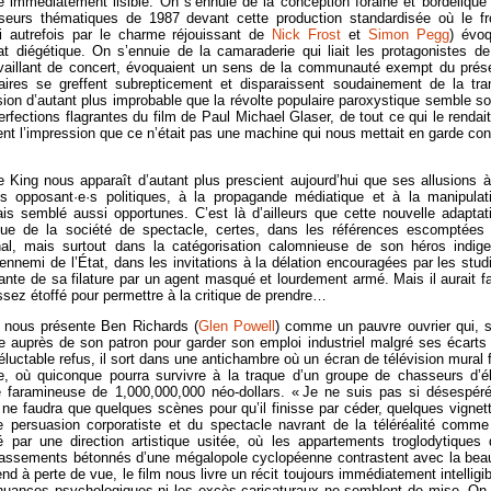
tre immédiatement lisible. On s’ennuie de la conception foraine et bordélique
seurs thématiques de 1987 devant cette production standardisée où le fr
ti autrefois par le charme réjouissant de
Nick Frost
et
Simon Pegg
) évo
t diégétique. On s’ennuie de la camaraderie qui liait les protagonistes de
ravaillant de concert, évoquaient un sens de la communauté exempt du prés
ires se greffent subrepticement et disparaissent soudainement de la tr
ion d’autant plus improbable que la révolte populaire paroxystique semble sor
rfections flagrantes du film de Paul Michael Glaser, de tout ce qui le rendait
nt l’impression que ce n’était pas une machine qui nous mettait en garde con
 King nous apparaît d’autant plus prescient aujourd’hui que ses allusions à
s opposant·e·s politiques, à la propagande médiatique et à la manipulat
ais semblé aussi opportunes. C’est là d’ailleurs que cette nouvelle adaptat
itique de la société de spectacle, certes, dans les références escomptées
l, mais surtout dans la catégorisation calomnieuse de son héros indige
ennemi de l’État, dans les invitations à la délation encouragées par les stud
ante de sa filature par un agent masqué et lourdement armé. Mais il aurait fa
assez étoffé pour permettre à la critique de prendre…
e nous présente Ben Richards (
Glen Powell
) comme un pauvre ouvrier qui, 
e auprès de son patron pour garder son emploi industriel malgré ses écarts
luctable refus, il sort dans une antichambre où un écran de télévision mural f
ire, où quiconque pourra survivre à la traque d’un groupe de chasseurs d’él
 faramineuse de 1,000,000,000 néo-dollars. « Je ne suis pas si désespéré
 il ne faudra que quelques scènes pour qu’il finisse par céder, quelques vignet
de persuasion corporatiste et du spectacle navrant de la téléréalité comme
 par une direction artistique usitée, où les appartements troglodytiques 
ubassements bétonnés d’une mégalopole cyclopéenne contrastent avec la bea
end à perte de vue, le film nous livre un récit toujours immédiatement intelligib
 nuances psychologiques ni les excès caricaturaux ne semblent de mise. On