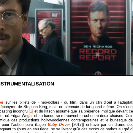
NSTRUMENTALISATION
er
sur les billets de « néo-dollars » du film, dans un clin d’œil à l’adaptat
 éponyme de Stephen King, mais on s’ennuie de lui quand même. On s’enn
casting incongru
[1]
et du kitsch assumé que sa présence implique devant ce
nte, où Edgar Wright et sa bande se retrouvent le cul entre deux chaises. Coi
démique des productions hollywoodiennes contemporaines et le burlesque de
t pour l’action pure (façon
Baby Driver
[2017]) entravé par un drame soc
tagnant toujours en eau tiède, ne se livrant qu’à des excès de pathos au gré d