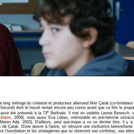
me long métrage du cinéaste et producteur allemand İlker Çatak (co-fondateur
Second) dont le travail restait encore peu connu avant que ce film le propu
e
 avoir été présenté à la 73
Berlinale. Il met en vedette Leonie Benesch, 
 blanc
, 2009), mais aussi Eva Löbau, mémorable en anti-héroïne ostraci
(Maren Ade, 2003). D’ailleurs, pour quiconque a vu ce dernier titre, il y a
 de Çatak. D'une œuvre à l'autre, on retrouve une institutrice bienveillante
nt l’humiliation et les stratagèmes que lui réservent ses confrères, ses élèv