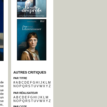
AUTRES CRITIQUES
PAR TITRE
 de
#
A
B
C
D
E
F
G
H
I
J
K
L
M
lse
N
O
P
Q
R
S
T
U
V
W
X
Y
Z
vue
PAR RÉALISATEUR
sée
A
B
C
D
E
F
G
H
I
J
K
L
M
 un
N
O
P
Q
R
S
T
U
V
W
X
Y
Z
 se
es,
PAR COTE