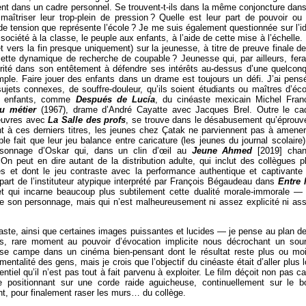
ent dans un cadre personnel. Se trouvent-t-ils dans la même conjoncture dans
maîtriser leur trop-plein de pression
? Quelle est leur part de pouvoir ou
de tension que représente l’école
? Je me suis également questionnée sur l’i
société à la classe, le peuple aux enfants, à l’aide de cette mise à l’échelle.
et vers la fin presque uniquement) sur la jeunesse, à titre de preuve finale de
cette dynamique de recherche de coupable
? Jeunesse qui, par ailleurs, fera
grité dans son entêtement à défendre ses intérêts au-dessus d’une quelcon
mple. Faire jouer des enfants dans un drame est toujours un défi. J’ai pens
sujets connexes, de souffre-douleur, qu’ils soient étudiants ou maîtres d’éco
s enfants, comme
Después de Lucía
, du cinéaste mexicain Michel Fran
du métier
(1967), drame d’André Cayatte avec Jacques Brel. Outre le ca
 œuvres avec
La Salle des profs
, se trouve dans le désabusement qu’éprouv
t à ces derniers titres, les jeunes chez Çatak ne parviennent pas à amener
e fait que leur jeu balance entre caricature (les jeunes du journal scolaire)
ersonnage d’Oskar qui, dans un clin d’œil au
Jeune Ahmed
[2019] cha
n peut en dire autant de la distribution adulte, qui inclut des collègues p
es et dont le jeu contraste avec la performance authentique et captivante
part de l’instituteur atypique interprété par François Bégaudeau dans
Entre 
et qui incarne beaucoup plus subtilement cette dualité morale-immorale —
e son personnage, mais qui n’est malheureusement ni assez explicité ni as
éaste, ainsi que certaines images puissantes et lucides — je pense au plan de
, rare moment au pouvoir d’évocation implicite nous décrochant un sour
se campe dans un cinéma bien-pensant dont le résultat reste plus ou mo
entalité des gens, mais je crois que l’objectif du cinéaste était d’aller plus l
tiel qu’il n’est pas tout à fait parvenu à exploiter. Le film déçoit non pas car
 positionnant sur une corde raide aguicheuse, continuellement sur le b
t, pour finalement raser les murs… du collège.