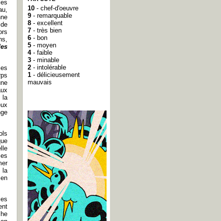
les
10
- chef-d'oeuvre
au,
9
- remarquable
nne
8
- excellent
 de
7
- très bien
ors
6
- bon
ns,
5
- moyen
des
4
- faible
3
- minable
2
- intolérable
les
1
- délicieusement
rps
mauvais
une
aux
 la
eux
nge
ols
que
lle
ses
mer
 la
 en
les
ent
che