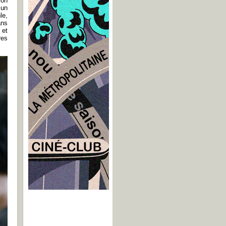
ion
 un
le,
ans
 et
res