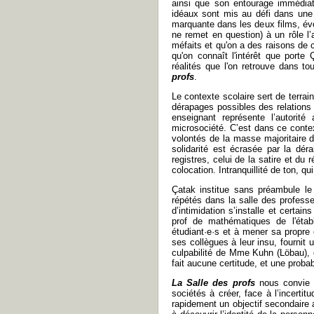
ainsi que son entourage immédiat
idéaux sont mis au défi dans une 
marquante dans les deux films, évo
ne remet en question) à un rôle l
méfaits et qu'on a des raisons de 
qu'on connaît l'intérêt que port
réalités que l'on retrouve dans to
profs
.
Le contexte scolaire sert de terrai
dérapages possibles des relations 
enseignant représente l’autorit
microsociété. C’est dans ce conte
volontés de la masse majoritaire d
solidarité est écrasée par la dé
registres, celui de la satire et d
colocation. Intranquillité de ton, 
Çatak institue sans préambule le
répétés dans la salle des professe
d’intimidation s’installe et certai
prof de mathématiques de l'étab
étudiant·e·s et à mener sa propre 
ses collègues à leur insu, fournit 
culpabilité de Mme Kuhn (Löbau), 
fait aucune certitude, et une probab
La Salle des profs
nous convie 
sociétés à créer, face à l’incerti
rapidement un objectif secondaire 