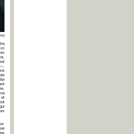
ons]
éra
ici
les
ve,
but
 —,
ans
ute
tte
ant
re,
 sa
 et
out
qui
urs
ur.
que
les