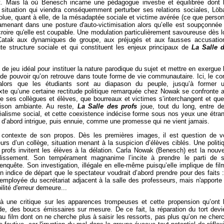
. Mais là où Benesch incarne une pédagogue investie et équilibrée dont 
situation qui viendra conséquemment perturber ses relations sociales, Löb
lue, quant à elle, de la mésadaptée sociale et victime avérée (ce que perso
’amenant dans une posture d'auto-victimisation alors qu’elle est soupçonnée
croire qu'elle est coupable. Une modulation particulièrement savoureuse dès l
e Çatak aux dynamiques de groupe, aux préjugés et aux fausses accusatio
ute structure sociale et qui constituent les enjeux principaux de
La Salle 
n de jeu idéal pour instituer la nature parodique du sujet et mettre en exergue 
de pouvoir qu’on retrouve dans toute forme de vie communautaire. Ici, le co
é alors que les étudiants sont au diapason du peuple, jusqu’à former 
xte qu’une certaine rectitude politique remarquée chez Nowak se confronte 
e ses collègues et élèves, que bourreaux et victimes s’interchangent et que
raison ambiante. Au reste,
La Salle des profs
joue, tout du long, entre d
u réalisme social, et cette coexistence indécise forme sous nos yeux une étra
qui d’abord intrigue, puis ennuie, comme une promesse qui ne vient jamais.
 contexte de son propos. Dès les premières images, il est question de v
urs d’un collège, situation menant à la suspicion d’élèves ciblés. Une politi
ns profs invitent les élèves à la délation. Carla Nowak (Benesch) est la nouve
lissement. Son tempérament magnanime l’incite à prendre le parti de 
enquête. Son investigation, illégale en elle-même puisqu’elle implique de fil
un indice de départ que le spectateur voudrait d’abord prendre pour des faits :
employée du secrétariat adjacent à la salle des professeurs, mais n'apporte
ilité d'erreur demeure...
à une critique sur les apparences trompeuses et cette propension qu’ont 
tude, des boucs émissaires sur mesure. De ce fait, la réparation du tort devi
au film dont on ne cherche plus à saisir les ressorts, pas plus qu’on ne cher