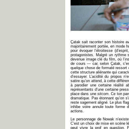
Çatak sait raconter son histoire a
majoritairement portée, en mode hu
pour évoquer l’étroitesse (d’espri
protagonistes. Malgré un rythme 
devenue image clé du film, où l’ins
de cours — car, selon Çatak, c’e
quelque chose de formaté ressort de
cette structure aliénante qui caract
d’essayer. L’acidité du propos n
satire qu’on attend, à cette diffé
à parodier une certaine réalité 
représentants d’une certaine press
place dans une
sitcom
. Ce ton pa
dramatique. Pas étonnant qu’on s'
reste sagement aligné. Le plus fla
inhibe voire annule toute forme 
actions.
Le personnage de Nowak n’existe q
C’est un choix de mise en scène lég
peut vivre la prof en question. 