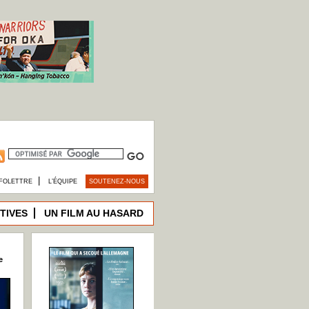
|
FOLETTRE
L’ÉQUIPE
SOUTENEZ-NOUS
TIVES
UN FILM AU HASARD
e