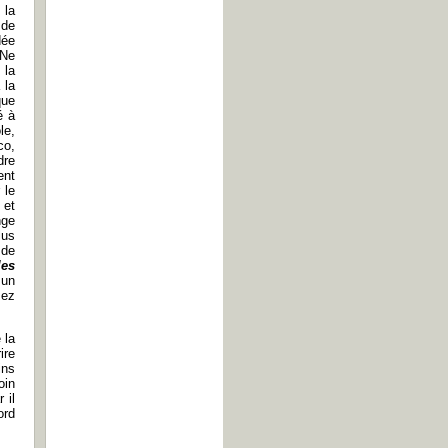
 la
 de
dée
 Ne
 la
 la
que
é à
le,
co,
dre
ent
 le
 et
nge
lus
 de
les
 un
sez
 la
ire
ins
oin
 il
ord