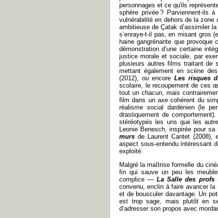
personnages et ce qu'ils représent
sphère privée ? Parviennent-ils à 
vulnérabilité en dehors de la zone 
ambitieuse de Çatak d’assimiler la 
s’enraye-t-il pas, en misant gros (
haine gangrénante que provoque 
démonstration d’une certaine inté
justice morale et sociale, par exe
plusieurs autres films traitant de 
mettant également en scène de
(2012), ou encore
Les risques 
scolaire, le recoupement de ces
tout un chacun, mais contrairemen
film dans un axe cohérent du simpl
réalisme social dardénien (le p
drastiquement de comportement). O
stéréotypés les uns que les autr
Leonie Benesch, inspirée pour sa 
murs
de Laurent Cantet (2008), 
aspect sous-entendu intéressant d
exploité.
Malgré la maîtrise formelle du cin
fin qui sauve un peu les meubles
complice —
La Salle des profs
convenu, enclin à faire avancer la m
et de bousculer davantage. Un poten
est trop sage, mais plutôt en se
d’adresser son propos avec mordan