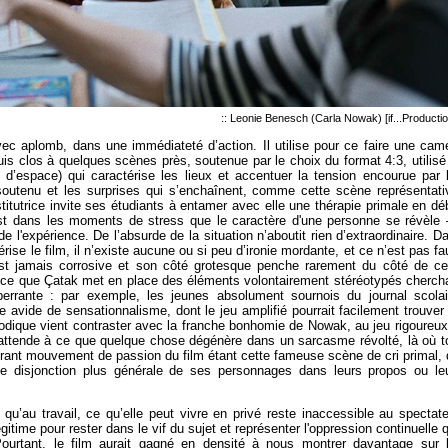
:: Leonie Benesch (Carla Nowak) [if...Producti
vec aplomb, dans une immédiateté d’action. Il utilise pour ce faire une cam
is clos à quelques scènes près, soutenue par le choix du format 4:3, utilisé 
t, d’espace) qui caractérise les lieux et accentuer la tension encourue par 
soutenu et les surprises qui s’enchaînent, comme cette scène représentati
titutrice invite ses étudiants à entamer avec elle une thérapie primale en dé
st dans les moments de stress que le caractère d'une personne se révèle
 l'expérience. De l’absurde de la situation n’aboutit rien d’extraordinaire. D
érise le film, il n’existe aucune ou si peu d’ironie mordante, et ce n’est pas fa
’est jamais corrosive et son côté grotesque penche rarement du côté de ce
rence que Çatak met en place des éléments volontairement stéréotypés cherch
aberrante : par exemple, les jeunes absolument sournois du journal scolai
e avide de sensationnalisme, dont le jeu amplifié pourrait facilement trouver
rodique vient contraster avec la franche bonhomie de Nowak, au jeu rigoureux
attende à ce que quelque chose dégénère dans un sarcasme révolté, là où t
grant mouvement de passion du film étant cette fameuse scène de cri primal, 
de disjonction plus générale de ses personnages dans leurs propos ou le
u’au travail, ce qu’elle peut vivre en privé reste inaccessible au spectate
itime pour rester dans le vif du sujet et représenter l'oppression continuelle 
Pourtant, le film aurait gagné en densité à nous montrer davantage sur 