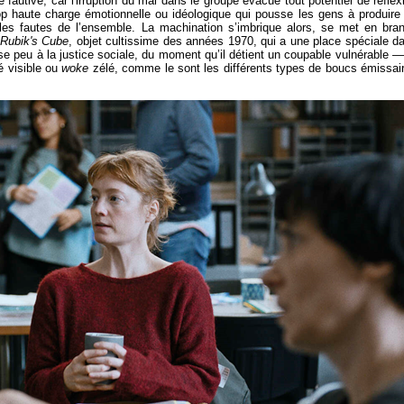
e fautive, car l'irruption du mal dans le groupe évacue tout potentiel de réflex
rop haute charge émotionnelle ou idéologique qui pousse les gens à produire
les fautes de l’ensemble. La machination s’imbrique alors, se met en bran
e
Rubik's Cube
, objet cultissime des années 1970, qui a une place spéciale d
resse peu à la justice sociale, du moment qu’il détient un coupable vulnérable —
té visible ou
woke
zélé, comme le sont les différents types de boucs émissai