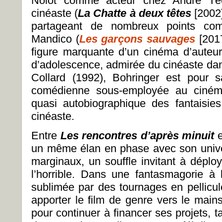
Nolot comme acteur chez André Téc
cinéaste (
La Chatte à deux têtes
[2002
partageant de nombreux points c
Mandico (
Les garçons sauvages
[201
figure marquante d’un cinéma d’auteu
d’adolescence, admirée du cinéaste d
Collard (1992), Bohringer est pour 
comédienne sous-employée au cinéma
quasi autobiographique des fantaisi
cinéaste.
Entre
Les rencontres d’après minuit
e
un même élan en phase avec son unive
marginaux, un souffle invitant à déploye
l’horrible. Dans une fantasmagorie à 
sublimée par des tournages en pellicul
apporter le film de genre vers le main
pour continuer à financer ses projets, 