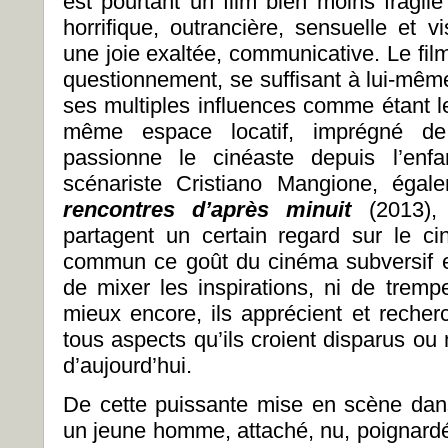
est pourtant un film bien moins fragile
horrifique, outrancière, sensuelle et v
une joie exaltée, communicative. Le fil
questionnement, se suffisant à lui-mêm
ses multiples influences comme étant l
même espace locatif, imprégné de
passionne le cinéaste depuis l’enf
scénariste Cristiano Mangione, égal
rencontres d’après minuit
(2013), 
partagent un certain regard sur le c
commun ce goût du cinéma subversif et 
de mixer les inspirations, ni de trem
mieux encore, ils apprécient et recherc
tous aspects qu’ils croient disparus o
d’aujourd’hui.
De cette puissante mise en scène dan
un jeune homme, attaché, nu, poignar