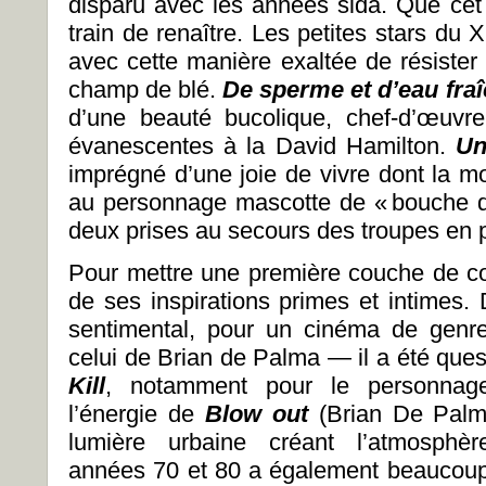
disparu avec les années sida. Que cet 
train de renaître. Les petites stars du 
avec cette manière exaltée de résister
champ de blé.
De sperme et d’eau fra
d’une beauté bucolique, chef-d’œuvre
évanescentes à la David Hamilton.
Un
imprégné d’une joie de vivre dont la mor
au personnage mascotte de « bouche d
deux prises au secours des troupes en 
Pour mettre une première couche de co
de ses inspirations primes et intimes. 
sentimental, pour un cinéma de genre
celui de Brian de Palma — il a été que
Kill
, notamment pour le personnag
l’énergie de
Blow out
(Brian De Palma
lumière urbaine créant l’atmosphè
années 70 et 80 a également beaucoup i