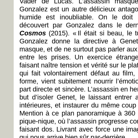
Vader de Lucas. L’assassin masqu
Gonzalez est un autre délicieux antag
humide est inoubliable. On le doit
découvert par Gonzalez dans le derni
Cosmos
(2015). « Il était si beau, le
Gonzalez donne la directive à Gene
masque, et de ne surtout pas parler aux
entre les prises. Un exercice étrange,
faisant naître tension et vérité sur le pl
qui fait volontairement défaut au film
forme, vient subitement nourrir l’émot
part directe et sincère. L’assassin en he
but d’isoler Genet, le laissant entre
intérieures, et instaurer du même coup
Mention à ce plan panoramique à 360 
pique-nique, où l’assassin progresse co
faisant dos. Livrant avec force une imag
qui nous arrive bien sûr par-derrière.