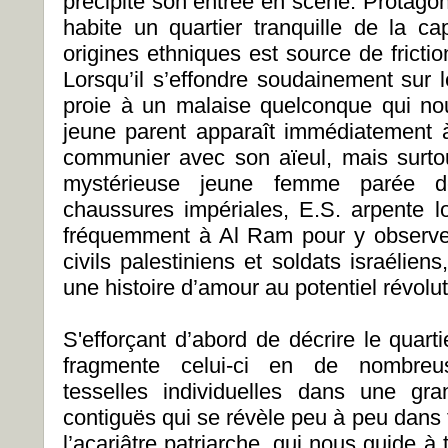
précipite son entrée en scène. Protagonis
habite un quartier tranquille de la ca
origines ethniques est source de fricti
Lorsqu’il s’effondre soudainement sur 
proie à un malaise quelconque qui nou
jeune parent apparaît immédiatement à
communier avec son aïeul, mais surtou
mystérieuse jeune femme parée d
chaussures impériales, E.S. arpente lo
fréquemment à Al Ram pour y observer
civils palestiniens et soldats israéliens
une histoire d’amour au potentiel révolut
S'efforçant d’abord de décrire le quar
fragmente celui-ci en de nombreus
tesselles individuelles dans une gr
contiguës qui se révèle peu à peu dans t
l’acariâtre patriarche, qui nous guide 