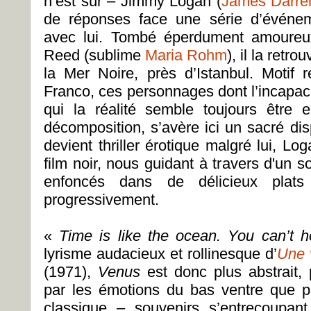
n’est sûr – Jimmy Logan (
James Darre
de réponses face une série d’événem
avec lui. Tombé éperdument amoureu
Reed (sublime
Maria Rohm
), il la ret
la Mer Noire, près d’Istanbul. Motif
Franco, ces personnages dont l’incapaci
qui la réalité semble toujours être 
décomposition, s’avère ici un sacré disp
devient thriller érotique malgré lui, Log
film noir, nous guidant à travers d'un 
enfoncés dans de délicieux plats
progressivement.
«
Time is like the ocean. You can’t ho
lyrisme audacieux et rollinesque d’
Une 
(1971),
Venus
est donc plus abstrait,
par les émotions du bas ventre que p
classique – souvenirs s’entrecoupa