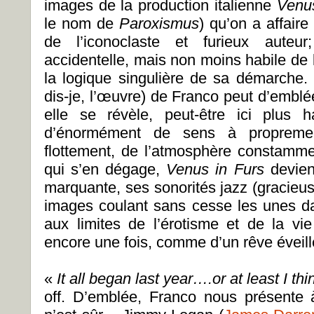
images de la production italienne
Venus
le nom de
Paroxismus
) qu’on a affaire
de l’iconoclaste et furieux auteur;
accidentelle, mais non moins habile de l
la logique singulière de sa démarche. E
dis-je, l’œuvre) de Franco peut d’emblé
elle se révèle, peut-être ici plus h
d’énormément de sens à propremen
flottement, de l’atmosphère constamm
qui s’en dégage,
Venus in Furs
devien
marquante, ses sonorités jazz (gracieu
images coulant sans cesse les unes da
aux limites de l’érotisme et de la vi
encore une fois, comme d’un rêve éveill
«
It all began last year….or at least I thin
off. D’emblée, Franco nous présente 