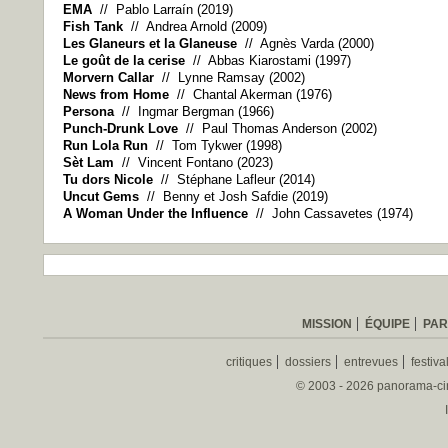
EMA
// Pablo Larraín (2019)
Fish Tank
// Andrea Arnold (2009)
Les Glaneurs et la Glaneuse
// Agnès Varda (2000)
Le
goût de la cerise
// Abbas Kiarostami (1997)
Morvern Callar
// Lynne Ramsay (2002)
News from Home
// Chantal Akerman (1976)
Persona
// Ingmar Bergman (1966)
Punch-Drunk Love
// Paul Thomas Anderson (2002)
Run Lola Run
// Tom Tykwer (1998)
Sèt Lam
// Vincent Fontano (2023)
Tu dors Nicole
// Stéphane Lafleur (2014)
Uncut Gems
// Benny et Josh Safdie (2019)
A
Woman Under the Influence
// John Cassavetes (1974)
MISSION
ÉQUIPE
PAR
critiques
dossiers
entrevues
festiva
© 2003 - 2026 panorama-ciné