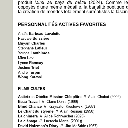
produit
Mimi au pays du métal
(2024). Comme le
opposés d'une même médaille, la banalité poétique d
la création de mondes totalement surréalistes la fascin
PERSONNALITÉS ACTIVES FAVORITES
Anaïs
Barbeau-Lavalette
Pascale
Buissière
Miryam
Charles
Stéphane
Lafleur
Yorgos
Lanthimos
Mica
Levi
Lynne
Ramsay
Justine
Triet
André
Turpin
Wong
Kar-wai
FILMS CULTES
Astérix et Obélix: Mission Cléopâtre
// Alain Chabat (2002)
Beau Travail
// Claire Denis (1999)
Blind Chance
// Krzysztof Kieslowski (1987)
Le Chant du styrène
// Alain Resnais (1958)
La chimera
// Alice Rohrwacher (2023)
La ciénaga
// Lucrecia Martel (2001))
David Holzman’s Diary
// Jim McBride (1967)