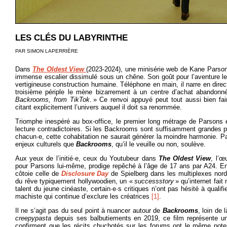
LES CLÉS DU LABYRINTHE
PAR SIMON LAPERRIÈRE
Dans
The Oldest View
(2023-2024), une minisérie web de Kane Parson
immense escalier dissimulé sous un chêne. Son goût pour l’aventure le
vertigineuse construction humaine. Téléphone en main, il narre en dire
troisième périple le mène bizarrement à un centre d’achat abandonné,
Backrooms, from TikTok
. » Ce renvoi appuyé peut tout aussi bien fa
citant explicitement l’univers auquel il doit sa renommée.
Triomphe inespéré au box-office, le premier long métrage de Parsons e
lecture contradictoires. Si les Backrooms sont suffisamment grandes pou
chacun·e, cette cohabitation ne saurait générer la moindre harmonie. Par
enjeux culturels que
Backrooms
, qu’il le veuille ou non, soulève.
Aux yeux de l’initié·e, ceux du Youtubeur dans
The Oldest View
, l’œ
pour Parsons lui-même, prodige repêché à l’âge de 17 ans par A24. En 
côtoie celle de
Disclosure Day
de Spielberg dans les multiplexes nor
du rêve typiquement hollywoodien, un «
success
story
» qu’internet fait 
talent du jeune cinéaste, certain·e·s critiques n’ont pas hésité à quali
machiste qui continue d’exclure les créatrices
[1]
.
Il ne s’agit pas du seul point à nuancer autour de
Backrooms
, loin de 
creepypasta
depuis ses balbutiements en 2019, ce film représente u
confirment que les récits chuchotés sur les forums ont le même potent