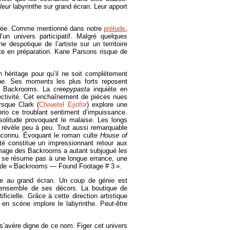
leur
labyrinthe sur grand écran
.
Leur apport
spérée. Comme mentionné dans notre
prélude
,
un univers participatif. Malgré quelques
e despotique de l’artiste sur un territoire
ite en préparation. Kane Parsons risque de
 héritage pour qu’il ne soit complètement
gine. Ses moments les plus forts reposent
es Backrooms. La
creepypasta
inquiète en
ctivité. Cet enchaînement de pièces nues
rsque Clark (
Chiwetel Ejiofor
) explore une
brio ce troublant sentiment d’impuissance.
olitude provoquant le malaise. Les longs
e révèle peu à peu. Tout aussi remarquable
inconnu. Évoquant le roman culte
House
of
té constitue un impressionnant retour aux
image des Backrooms a autant subjugué les
ne se résume pas à une longue errance, une
ode « Backrooms ― Found Footage # 3 ».
ée au grand écran. Un coup de génie est
l’ensemble de ses décors. La boutique de
ficielle. Grâce à cette direction artistique
en scène implore le labyrinthe. Peut-être
s’avère digne de ce nom. Figer cet univers