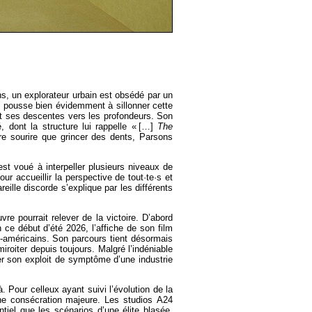
s, un explorateur urbain est obsédé par un
 pousse bien évidemment à sillonner cette
ct ses descentes vers les profondeurs. Son
 dont la structure lui rappelle « […]
The
ire sourire que grincer des dents, Parsons
st voué à interpeller plusieurs niveaux de
r accueillir la perspective de tout·te·s et
eille discorde s’explique par les différents
uvre pourrait relever de la victoire. D’abord
ce début d’été 2026, l’affiche de son film
d-américains. Son parcours tient désormais
miroiter depuis toujours. Malgré l’indéniable
fier son exploit de symptôme d’une industrie
là. Pour celleux ayant suivi l’évolution de la
ne consécration majeure. Les studios A24
iel que les scénarios d’une élite blasée.