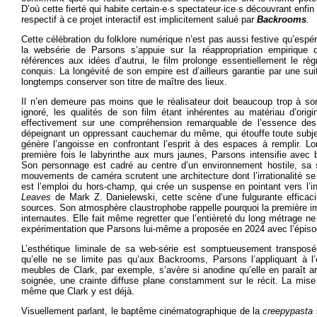
D’où cette fierté qui habite certain·e·s spectateur·ice·s découvrant enfin
respectif à ce projet interactif est implicitement salué par
Backrooms
.
Cette célébration du folklore numérique n’est pas aussi festive qu’e
la websérie de Parsons s’appuie sur la réappropriation empirique d’
références aux idées d’autrui, le film prolonge essentiellement le règn
conquis. La longévité de son empire est d’ailleurs garantie par une su
longtemps conserver son titre de maître des lieux.
Il n’en demeure pas moins que le réalisateur doit beaucoup trop à son
ignoré, les qualités de son film étant inhérentes au matériau d’ori
effectivement sur une compréhension remarquable de l’essence d
dépeignant un oppressant cauchemar du même, qui étouffe toute subje
génère l’angoisse en confrontant l’esprit à des espaces à remplir. Lo
première fois le labyrinthe aux murs jaunes, Parsons intensifie avec 
Son personnage est cadré au centre d’un environnement hostile, sa s
mouvements de caméra scrutent une architecture dont l’irrationalité s
est l’emploi du hors-champ, qui crée un suspense en pointant vers l’
Leaves
de Mark Z. Danielewski, cette scène d’une fulgurante efficaci
sources. Son atmosphère claustrophobe rappelle pourquoi la première 
internautes. Elle fait même regretter que l’entièreté du long métrage 
expérimentation que Parsons lui-même a proposée en 2024 avec l’épis
L’esthétique liminale de sa web-série est somptueusement transpos
qu’elle ne se limite pas qu’aux Backrooms, Parsons l’appliquant à 
meubles de Clark, par exemple, s’avère si anodine qu’elle en paraît arti
soignée, une crainte diffuse plane constamment sur le récit. La mise 
même que Clark y est déjà.
Visuellement parlant, le baptême cinématographique de la
creepypasta