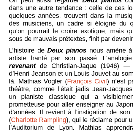
On peut aussi regarder
Deux pianos
co
dans une autre tendance : celle de ces l
quelques années, trouvent dans la musiqu
des musiciens, un cadre si éloigné du q
qu’on pourrait le croire exotique, mais qu
sous de mauvais prétextes, finit par deveni
L’histoire de
Deux pianos
nous amène à 
artiste hanté par son passé. L’analogi
revenant
de Christian-Jaque (1946) — 
d’Henri Jeanson et un Louis Jouvet au som
là. Mathias Vogler (
François Civil
) n’est 
théâtre, comme l’était jadis Jean-Jacque
un pianiste classique qui a visibleme
prometteuse pour aller enseigner au Japon,
d’années. Il revient à l’instigation de so
(
Charlotte Rampling
), qui le réclame pour 
l’Auditorium de Lyon. Mathias apprendr