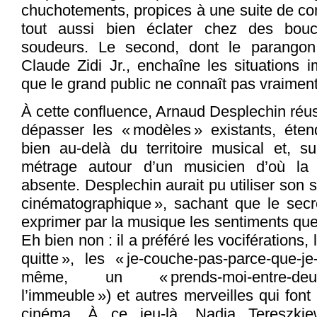
chuchotements, propices à une suite de con
tout aussi bien éclater chez des bouc
soudeurs. Le second, dont le parango
Claude Zidi Jr., enchaîne les situations 
que le grand public ne connaît pas vraiment
À cette confluence, Arnaud Desplechin réussi
dépasser les « modèles » existants, éten
bien au-delà du territoire musical et, su
métrage autour d’un musicien d’où la
absente. Desplechin aurait pu utiliser son 
cinématographique », sachant que le secre
exprimer par la musique les sentiments que 
Eh bien non : il a préféré les vociférations,
quitte », les « je-couche-pas-parce-que-je
même, un « prends-moi-entre-deux-po
l’immeuble ») et autres merveilles qui font
cinéma. À ce jeu-là, Nadia Tereszkiew