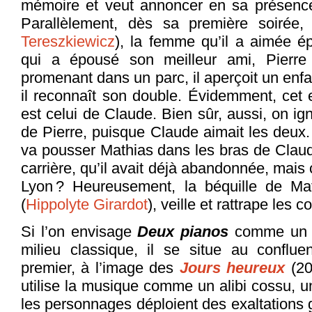
mémoire et veut annoncer en sa présence 
Parallèlement, dès sa première soirée, 
Tereszkiewicz
), la femme qu’il a aimée é
qui a épousé son meilleur ami, Pierre
promenant dans un parc, il aperçoit un enfa
il reconnaît son double. Évidemment, cet
est celui de Claude. Bien sûr, aussi, on ig
de Pierre, puisque Claude aimait les deux.
va pousser Mathias dans les bras de Claud
carrière, qu’il avait déjà abandonnée, mais c
Lyon ? Heureusement, la béquille de Ma
(
Hippolyte Girardot
), veille et rattrape les c
Si l’on envisage
Deux pianos
comme un f
milieu classique, il se situe au conflu
premier, à l’image des
Jours heureux
(2
utilise la musique comme un alibi cossu, u
les personnages déploient des exaltations 