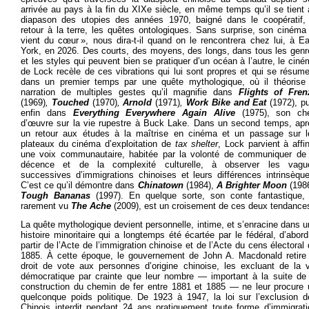
arrivée au pays à la fin du XIXe siècle, en même temps qu’il se tient
diapason des utopies des années 1970, baigné dans le coopératif, 
retour à la terre, les quêtes ontologiques. Sans surprise, son cinéma
vient du cœur », nous dira-t-il quand on le rencontrera chez lui, à E
York, en 2026. Des courts, des moyens, des longs, dans tous les genr
et les styles qui peuvent bien se pratiquer d’un océan à l’autre, le cin
de Lock recèle de ces vibrations qui lui sont propres et qui se résum
dans un premier temps par une quête mythologique, où il théorise 
narration de multiples gestes qu’il magnifie dans
Flights of Fren
(1969)
,
Touched
(1970)
,
Arnold
(1971)
,
Work Bike and Eat
(1972), p
enfin dans
Everything Everywhere Again Alive
(1975), son che
d’œuvre sur la vie rupestre à Buck Lake. Dans un second temps, apr
un retour aux études à la maîtrise en cinéma et un passage sur l
plateaux du cinéma d’exploitation de
tax shelter
, Lock parvient à affi
une voix communautaire, habitée par la volonté de communiquer de 
décence et de la complexité culturelle, à observer les vagu
successives d’immigrations chinoises et leurs différences intrinsèque
C’est ce qu’il démontre dans
Chinatown
(1984),
A Brighter Moon
(198
Tough Bananas
(1997). En quelque sorte, son conte fantastique, 
rarement vu
The Ache
(2009), est un croisement de ces deux tendance
La quête mythologique devient personnelle, intime, et s’enracine dans 
histoire minoritaire qui a longtemps été écartée par le fédéral, d’abor
partir de l’Acte de l’immigration chinoise et de l’Acte du cens électoral
1885. À cette époque, le gouvernement de John A. Macdonald retire 
droit de vote aux personnes d’origine chinoise, les excluant de la v
démocratique par crainte que leur nombre — important à la suite de 
construction du chemin de fer entre 1881 et 1885 — ne leur procure 
quelconque poids politique. De 1923 à 1947, la loi sur l’exclusion d
Chinois interdit pendant 24 ans pratiquement toute forme d’immigrati