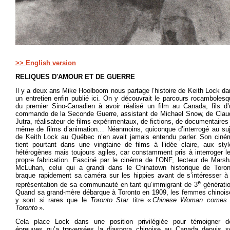
>> English version
RELIQUES D'AMOUR ET DE GUERRE
Il y a deux ans Mike Hoolboom nous partage l’histoire de Keith Lock d
un entretien enfin publié ici. On y découvrait le parcours rocamboles
du premier Sino-Canadien à avoir réalisé un film au Canada, fils d’
commando de la Seconde Guerre, assistant de Michael Snow, de Clau
Jutra, réalisateur de films expérimentaux, de fictions, de documentaires
même de films d’animation… Néanmoins, quiconque d’interrogé au suj
de Keith Lock au Québec n’en avait jamais entendu parler. Son ciné
tient pourtant dans une vingtaine de films à l’idée claire, aux styl
hétérogènes mais toujours agiles, car constamment pris à interroger l
propre fabrication. Fasciné par le cinéma de l’ONF, lecteur de Marsha
McLuhan, celui qui a grandi dans le Chinatown historique de Toron
braque rapidement sa caméra sur les hippies avant de s’intéresser à 
e
représentation de sa communauté en tant qu’immigrant de 3
génératio
Quand sa grand-mère débarque à Toronto en 1909, les femmes chinois
y sont si rares que le
Toronto Star
titre «
Chinese Woman comes 
Toronto
».
Cela place Lock dans une position privilégiée pour témoigner d
épreuves qu’a traversées la diaspora chinoise au Canada depuis s