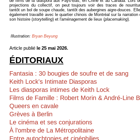
de films de la diaspora aux Pays-Bas, en Chine et au Canada. Lors d
projections du collectif, on peut toujours voir des traces de nourritu
tantôt un bol de soupe chaude, tantôt des aubergines aigre-douces. Ell
également travaillé avec le quartier chinois de Montréal sur la narration
son histoire (
storytelling
) et l'aménagement de lieux (
placemaking
).
Illustration:
Bryan Beyung
Article publié
le 25 mai 2026.
ÉDITORIAUX
Fantasia : 30 bougies de soufre et de sang
Keith Lock's Intimate Diasporas
Les diasporas intimes de Keith Lock
Films de Famille : Robert Morin & André-Line 
Queers en cavale
Grèves à Berlin
Le cinéma et ses conjurations
À l’ombre de La Métropolitaine
Entre autochtonies et cinéphilies