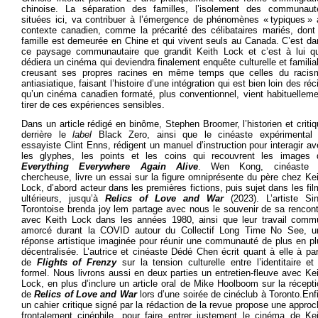
chinoise. La séparation des familles, l’isolement des communaut
situées ici, va contribuer à l’émergence de phénomènes « typiques » 
contexte canadien, comme la précarité des célibataires mariés, dont 
famille est demeurée en Chine et qui vivent seuls au Canada. C’est da
ce paysage communautaire que grandit Keith Lock et c’est à lui qu’
dédiera un cinéma qui deviendra finalement enquête culturelle et familia
creusant ses propres racines en même temps que celles du racis
antiasiatique, faisant l’histoire d’une intégration qui est bien loin des réc
qu’un cinéma canadien formaté, plus conventionnel, vient habituelleme
tirer de ces expériences sensibles.
Dans un article rédigé en binôme, Stephen Broomer, l’historien et criti
derrière le
label
Black Zero, ainsi que le cinéaste expérimental 
essayiste Clint Enns, rédigent un manuel d’instruction pour interagir a
les glyphes, les points et les coins qui recouvrent les images 
Everything Everywhere Again Alive
. Wen Kong, cinéaste 
chercheuse, livre un essai sur la figure omniprésente du père chez Ke
Lock, d’abord acteur dans les premières fictions, puis sujet dans les fi
ultérieurs, jusqu’à
Relics of Love and War
(2023). L’artiste Sin
Torontoise brenda joy lem partage avec nous le souvenir de sa rencont
avec Keith Lock dans les années 1980, ainsi que leur travail comm
amorcé durant la COVID autour du Collectif Long Time No See, u
réponse artistique imaginée pour réunir une communauté de plus en pl
décentralisée. L’autrice et cinéaste Dédé Chen écrit quant à elle à par
de
Flights of Frenzy
sur la tension culturelle entre l’identitaire et
formel. Nous livrons aussi en deux parties un entretien-fleuve avec Ke
Lock, en plus d’inclure un article oral de Mike Hoolboom sur la récept
de
Relics of Love and War
lors d’une soirée de cinéclub à Toronto.Enf
un cahier critique signé par la rédaction de la revue propose une appro
frontalement cinéphile, pour faire entrer justement le cinéma de Kei